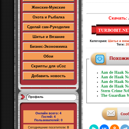
Женские-Мужские
Охота и Рыбалка
Скачать:
Сделай сам-Рукоделие
Шитье и Вязание
Категория
:
Шитье и вяз
Теги
:
20
Бизнес-Экономиика
Обои
Скрипты для uCoz
Aan de Haak №7
Добавить новость
Aan de Haak №
Aan de Haak №
Aan de Haak №
Stern Crime №6
The Guardian W
Профиль
Онлайн всего:
4
Гостей:
4
Пользователей:
0
Сегодняшние посетители:
0