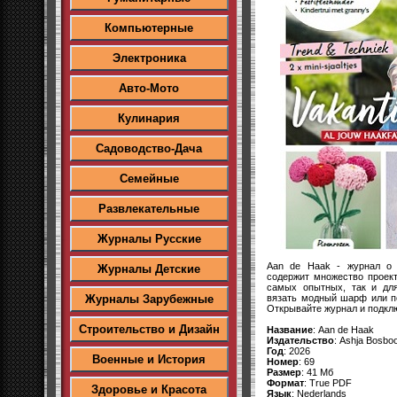
Компьютерные
Электроника
Авто-Мото
Кулинария
Садоводство-Дача
Семейные
Развлекательные
Журналы Русские
Aan de Haak - журнал о 
Журналы Детские
содержит множество проек
самых опытных, так и дл
вязать модный шарф или п
Журналы Зарубежные
Открывайте журнал и подклю
Строительство и Дизайн
Название
: Aan de Haak
Издательство
: Ashja Bosbo
Год
: 2026
Военные и История
Номер
: 69
Размер
: 41 Мб
Формат
: True PDF
Здоровье и Красота
Язык
: Nederlands