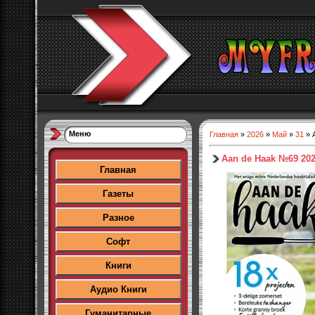
Меню
Главная
»
2026
»
Май
»
31
» 
Aan de Haak №69 20
Главная
Газеты
Разное
Софт
Книги
Аудио Книги
Гуманитарные