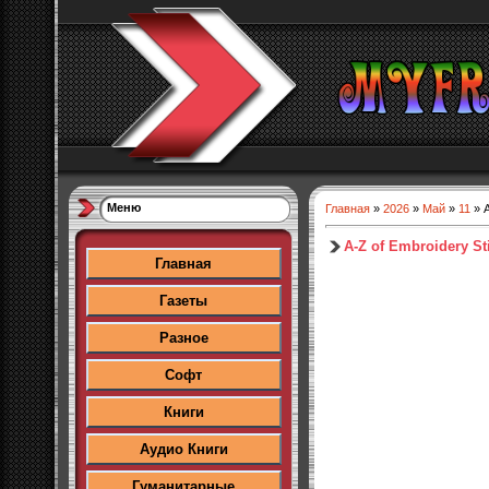
Меню
Главная
»
2026
»
Май
»
11
» A
A-Z of Embroidery St
Главная
Газеты
Разное
Софт
Книги
Аудио Книги
Гуманитарные