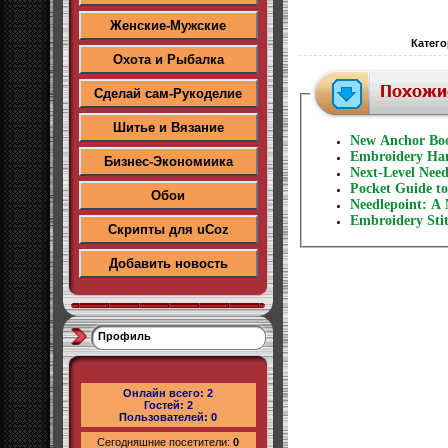
Женские-Мужские
Катего
Охота и Рыбалка
Сделай сам-Рукоделие
Шитье и Вязание
New Anchor Boo
Embroidery Hand
Бизнес-Экономиика
Next-Level Need
Pocket Guide to
Обои
Needlepoint: A 
Embroidery Stit
Скрипты для uCoz
Добавить новость
Профиль
Онлайн всего:
2
Гостей:
2
Пользователей:
0
Сегодняшние посетители:
0