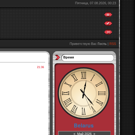
Пятница, 07.08.2026, 00:23
Приветствую Вас
Гость
|
RSS
Время
21:36
«
Май 2026
»