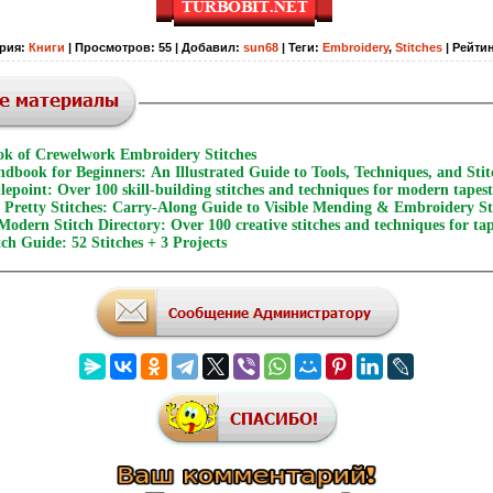
рия
:
Книги
|
Просмотров
:
55
|
Добавил
:
sun68
|
Теги
:
Embroidery
,
Stitches
|
Рейти
k of Crewelwork Embroidery Stitches
book for Beginners: An Illustrated Guide to Tools, Techniques, and Stit
lepoint: Over 100 skill-building stitches and techniques for modern tape
 Pretty Stitches: Carry-Along Guide to Visible Mending & Embroidery St
Modern Stitch Directory: Over 100 creative stitches and techniques for ta
ch Guide: 52 Stitches + 3 Projects