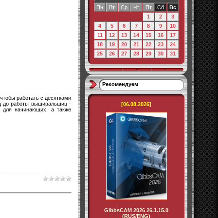
Пн
Вт
Ср
Чт
Пт
Сб
Вс
1
2
3
4
5
6
7
8
9
10
11
12
13
14
15
16
17
18
19
20
21
22
23
24
25
26
27
28
29
30
31
Рекомендуем
чтобы работать с десятками
ец до работы вышивальщиц -
[06.08.2026]
й для начинающих, а также
GibbsCAM 2026 26.1.15.0
(RUS/ENG)