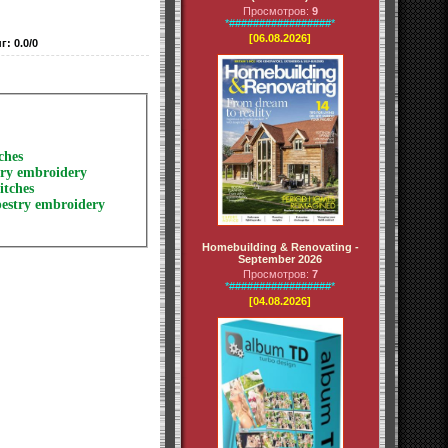
Просмотров:
9
*#################*
[06.08.2026]
нг
:
0.0
/
0
ches
stry embroidery
itches
pestry embroidery
Homebuilding & Renovating -
September 2026
Просмотров:
7
*#################*
[04.08.2026]