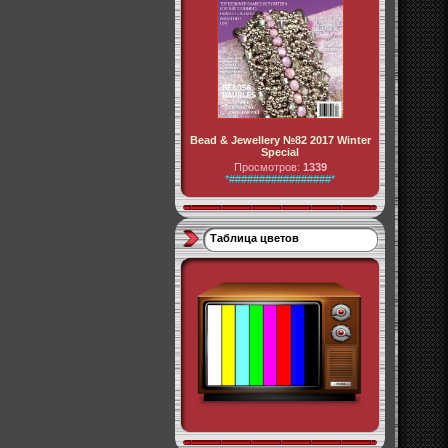
Bead & Jewellery №82 2017 Winter
Special
Просмотров:
1339
*#################*
Таблица цветов