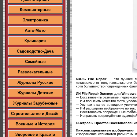
Компьютерные
Электроника
Авто-Мото
Кулинария
Садоводство-Дача
Семейные
Развлекательные
4DDiG File Repair
— это лучшее про
Журналы Русские
независимо от того, насколько они 
хотя большинство повреждённых файл
Журналы Детские
ИИ File Repair Эксперт для Windows
— Восстановить размытые, переэкспо
— ИИ повысить качество фото, увелич
Журналы Зарубежные
— Улучшить качество видео и увеличи
— ИИ расширить изображение по текс
— Восстановить повреждённые файлы, 
Строительство и Дизайн
— Исправить повреждённые аудиофай
Быстрое и Простое Восстановлени
Военные и История
Пикселизированные изображения
Изображение становится размытым ил
Здоровье и Красота