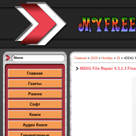
Меню
Главная
»
2025
»
Ноябрь
»
25
» 4DDiG Fi
4DDiG File Repair 4.3.1.3 Fina
Главная
Газеты
Разное
Софт
Книги
Аудио Книги
Гуманитарные