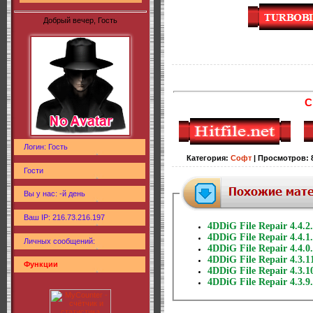
Добрый вечер, Гость
С
Логин: Гость
Категория
:
Софт
|
Просмотров
:
Гости
Вы у нас: -й день
Ваш IP: 216.73.216.197
4DDiG File Repair 4.4.2.
4DDiG File Repair 4.4.1.
Личных сообщений:
4DDiG File Repair 4.4.0.
4DDiG File Repair 4.3.1
Функции
4DDiG File Repair 4.3.10
4DDiG File Repair 4.3.9.