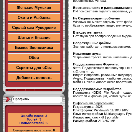
вероятностью успеха.
Женские-Мужские
Восстановление и раскрашивание 
ИИ поможет вам удалить царапины, у
Охота и Рыбалка
Не Открывающие проблемы
Windows не может открыть этот файл
будь то изображения, видео или аудио.
Сделай сам-Рукоделие
В видео нет звука
Нет звука при воспроизведении видео
Шитье и Вязание
Повреждённые файлы
Эксперт работает с неоткрываемыми, 
Бизнес-Экономиика
Искажение звука
Устранение треска, писка, шипения и 
Обои
Поддерживаемые Форматы:
Скрипты для uCoz
Фото: Поддерживает все популярные форма
cr2, dng и т. д.
Видео: Исправить различные видеофор
Добавить новость
Аудио: Поддерживает наиболее распрос
Файлы Office и Adobe: Легко восстановит
Поддерживаемые Устройства
:
Программа 4DDiG File Repair подде
носители информации, используемые в
Профиль
Информация о программе:
Год выпуска:
2025
Платформа:
Windows® 11/10/8.1/8/7
Язык интерфейса:
Multilanguage / Рус
Онлайн всего:
3
Лекарство:
crack.dll | portable
Гостей:
3
Размер файла:
219/257 MB
Пользователей:
0
Сегодняшние посетители:
0