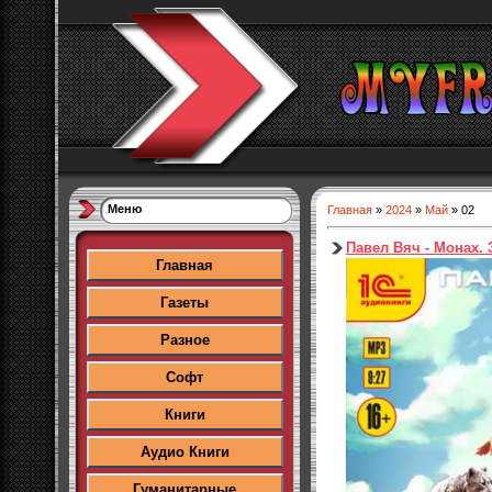
Меню
Главная
»
2024
»
Май
»
02
Павел Вяч - Монах. 
Главная
Газеты
Разное
Софт
Книги
Аудио Книги
Гуманитарные