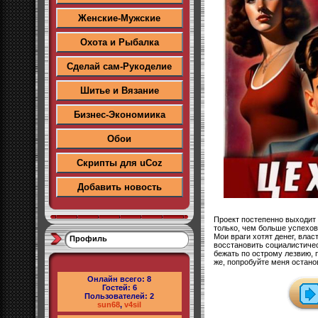
Женские-Мужские
Охота и Рыбалка
Сделай сам-Рукоделие
Шитье и Вязание
Бизнес-Экономиика
Обои
Скрипты для uCoz
Добавить новость
Проект постепенно выходит 
только, чем больше успехов
Мои враги хотят денег, влас
Профиль
восстановить социалистиче
бежать по острому лезвию, 
же, попробуйте меня остано
Онлайн всего:
8
Гостей:
6
Пользователей:
2
sun68
,
v4sil