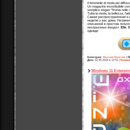
Il femminile di moda più diffu
Un magazine insostituibile con
semplice slogan "l'ironia nelle 
Tutta la moda, la bellezza, l'att
Самая распространенная и 
неделю у вас дома. Незаме
описанной в простом лозунг
несерьезных вещах».
Elle
. 
одежде.
Категория:
Женские-Мужские
|
П
Дата:
02.05.2024 в 12:51
|
Коммен
Windows 11 Enterpris