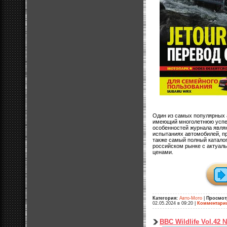
Один из самых популярных 
имеющий многолетнюю успеш
особенностей журнала явля
испытаниях автомобилей, п
также самый полный катало
российском рынке с актуал
ценами.
Категория:
Авто-Мото
|
Просмот
02.05.2024 в 09:20
|
Комментари
BBC Wildlife Vol.42 