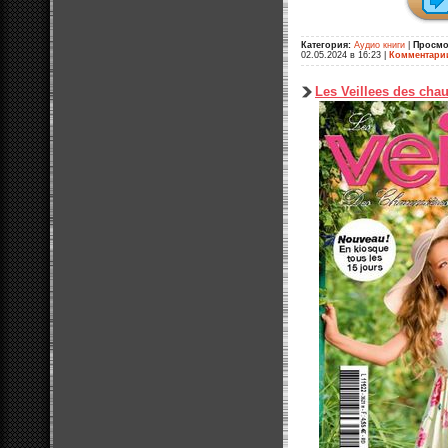
Категория:
Аудио книги
|
Просмо
02.05.2024 в 16:23
|
Комментари
Les Veillees des ch