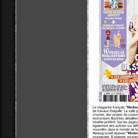
Le magazine français
"Modes
de travaux d'aiguille. La salle
crochet, des projets de coutur
instructions illustrées détaill
modèle préféré. Sur les pages
également des articles sur diff
nouvelles dans le monde de la c
Французский журнал
"Modes
рукоделия. В номере экскл