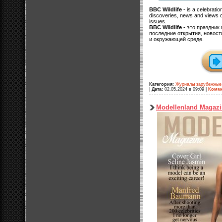
BBC Wildlife
- is a celebration
discoveries, news and views o
issues.
BBC Wildlife
- это праздник
последние открытия, новост
и окружающей среде.
Категория:
Журналы зарубежные
|
Дата:
02.05.2024 в 09:09
|
Комме
Modellenland Magaz