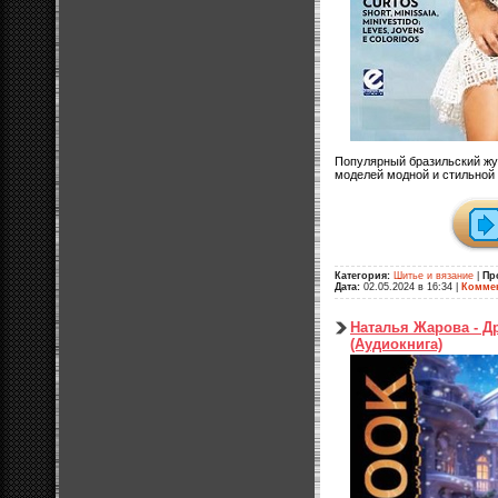
Популярный бразильский жур
моделей модной и стильной
Категория:
Шитье и вязание
|
Пр
Дата:
02.05.2024 в 16:34
|
Коммен
Наталья Жарова - Д
(Аудиокнига)