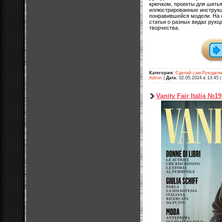
крючком, проекты для шитья
иллюстрированные инструкц
понравившейся модели. На 
статьи о разных видах руко
творчества.
Категория:
Сделай сам-Рукодел
Admin
|
Дата:
02.05.2024 в 13:45
Vanity Fair Italia №1