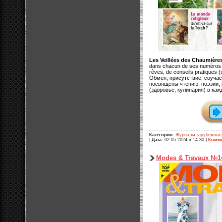
Les Veillées des Chaumière
dans chacun de ses numéros d
rêves, de conseils pratiques (s
Обмен, присутствие, соучас
посвящены чтению, поэзии,
(здоровье, кулинария) в ка
Категория:
Журналы зарубежные
|
Дата:
02.05.2024 в 14:30
|
Комме
Modes & Travaux №1