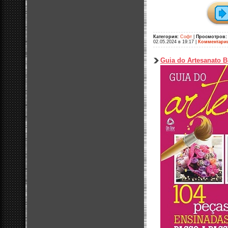
Категория:
Софт
|
Просмотров:
02.05.2024 в 19:17
|
Комментари
Guia do Artesanato B