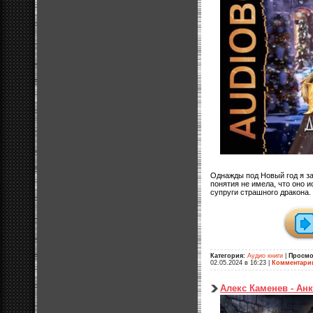
Однажды под Новый год я з
понятия не имела, что оно и
супруги страшного дракона
Категория:
Аудио книги
|
Просмо
02.05.2024 в 16:23
|
Комментари
Алекс Каменев - Анк