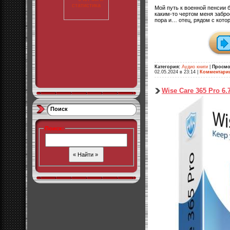
Мой путь к военной пенсии 
каким-то чертом меня забро
пора и… отец, рядом с кото
Категория:
Аудио книги
|
Просмо
02.05.2024 в 23:14
|
Комментари
Wise Care 365 Pro 6.7
Поиск
Поиск
: