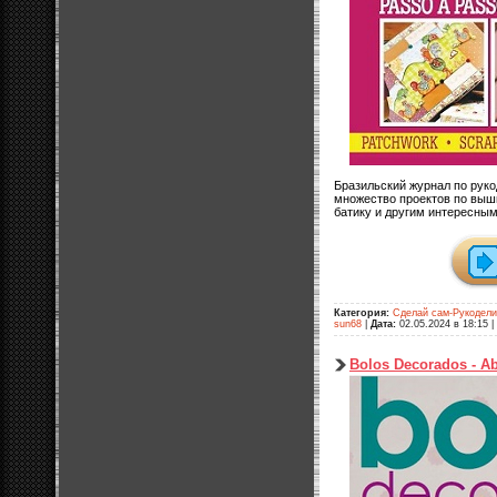
Бразильский журнал по руко
множество проектов по выши
батику и другим интересным
Категория:
Сделай сам-Рукодел
sun68
|
Дата:
02.05.2024 в 18:15
|
Bolos Decorados - Ab