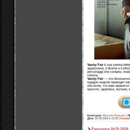
Vanity Fair
è una vetrina infini
appassiona, ti diverte e ti info
personaggi che contano, moda, 
cinema.
Vanity Fair
— это бесконечна
каждую неделю приводит вас
обо всем, что вам нравится
красоте, здоровье, музыке, к
Категория:
Женские-Мужские
|
П
Дата:
02.05.2024 в 13:26
|
Коммен
Panorama №19 2024