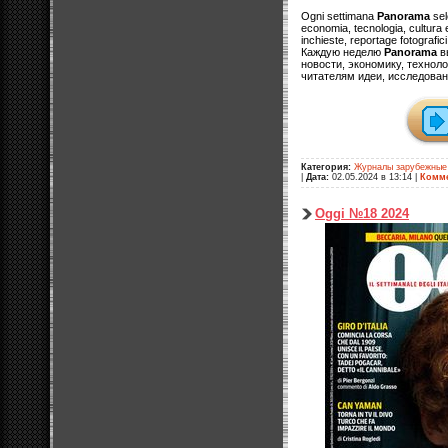
Ogni settimana
Panorama
sele
economia, tecnologia, cultura e
inchieste, reportage fotografic
Каждую неделю
Panorama
в
новости, экономику, техноло
читателям идеи, исследован
Категория:
Журналы зарубежные
|
Дата:
02.05.2024 в 13:14
|
Комме
Oggi №18 2024