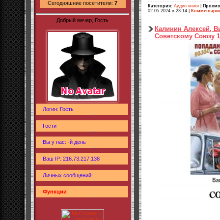
Сегодняшние посетители:
7
Категория:
Аудио книги
|
Просмо
02.05.2024 в 23:14
|
Комментари
Добрый вечер, Гость
Калинин Алексей, В
Советскому Союзу 1
Логин: Гость
Гости
Вы у нас: -й день
Ваш IP: 216.73.217.138
Личных сообщений:
Функции