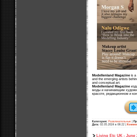
Modellenland Magazine
is a 
and the emerging artists behind
and conceptual art.
Modellenland Magazine
изд
моды и начинающим художни
красоте, редакционном и ко
Категория:
Развлекательные
|
Пр
Дата:
02.05.2024 в 08:22
|
Коммен
Living Etc UK - June