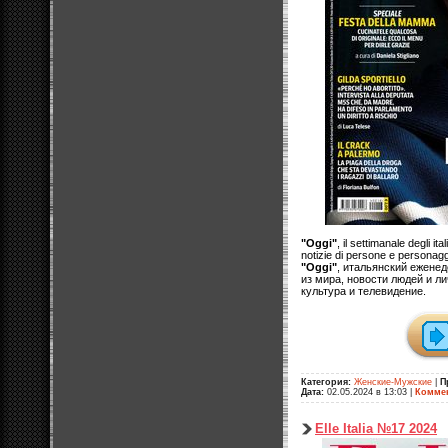
"Oggi"
, il settimanale degli it
notizie di persone e personaggi,
"Oggi"
, итальянский ежене
из мира, новости людей и л
культура и телевидение.
Категория:
Женские-Мужские
|
П
Дата:
02.05.2024 в 13:03
|
Коммен
Elle Italia №17 2024