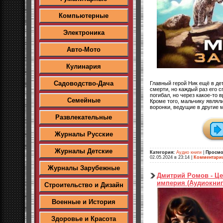
Компьютерные
Электроника
Авто-Мото
Кулинария
Садоводство-Дача
Главный герой Ник ещё в де
смерти, но каждый раз его 
погибал, но через какое-то 
Семейные
Кроме того, мальчику являл
воронки, ведущие в другие 
Развлекательные
Журналы Русские
Журналы Детские
Категория:
Аудио книги
|
Просмо
02.05.2024 в 23:14
|
Комментари
Журналы Зарубежные
Дмитрий Ромов - Це
империя (Аудиокниг
Строительство и Дизайн
Военные и История
Здоровье и Красота