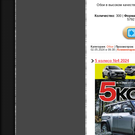
Обои в высоком качеств
Количество
: 300 |
Форма
5792
Категория:
Обои
|
Просмотров:
02.05.2024 в 09:39
|
Комментари
5 колесо №4 2024