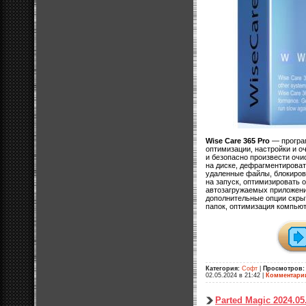
Wise Care 365 Pro
— програм
оптимизации, настройки и о
и безопасно произвести очи
на диске, дефрагментироват
удаленные файлы, блокиров
на запуск, оптимизировать 
автозагружаемых приложени
дополнительные опции скры
папок, оптимизация компьют
Категория:
Софт
|
Просмотров:
02.05.2024 в 21:42
|
Комментари
Parted Magic 2024.05