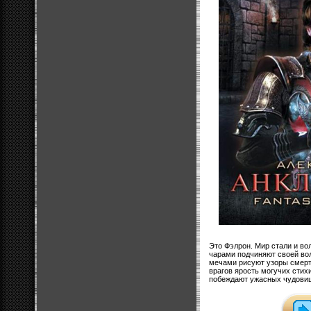
Это Фэлрон. Мир стали и в
чарами подчиняют своей во
мечами рисуют узоры смерт
врагов ярость могучих стих
побеждают ужасных чудови