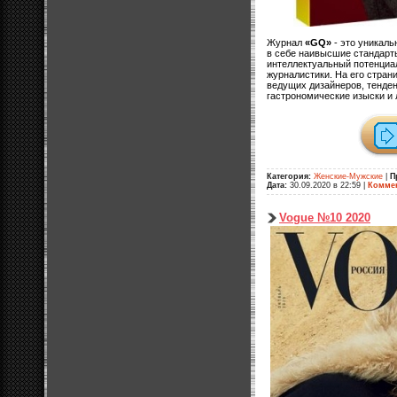
Журнал
«GQ»
- это уникал
в себе наивысшие стандарты
интеллектуальный потенциа
журналистики. На его стран
ведущих дизайнеров, тенден
гастрономические изыски и 
Категория:
Женские-Мужские
|
П
Дата:
30.09.2020 в 22:59
|
Коммен
Vogue №10 2020