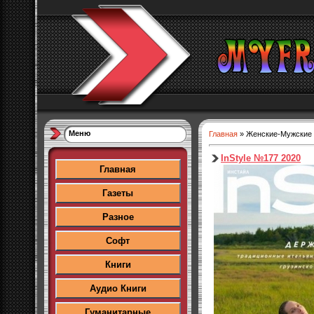
Меню
Главная
»
Женские-Мужские
InStyle №177 2020
Главная
Газеты
Разное
Софт
Книги
Аудио Книги
Гуманитарные