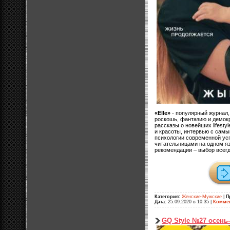
«Elle»
- популярный журнал, 
роскошь, фантазию и демокр
рассказы о новейших lifesty
и красоты, интервью с самы
психологии современной ус
читательницами на одном яз
рекомендации – выбор всегд
Категория:
Женские-Мужские
|
П
Дата:
25.09.2020 в 10:35
|
Коммен
GQ Style №27 осень