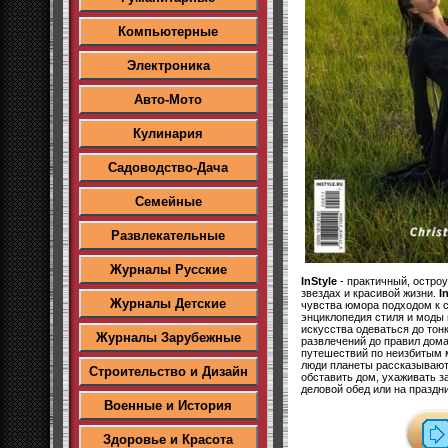
Компьютерные
Электроника
Авто-Мото
Кулинария
Садоводство-Дача
Семейные
Развлекательные
Журналы Русские
InStyle
- практичный, остро
звездах и красивой жизни.
I
Журналы Детские
чувства юмора подходом к 
энциклопедия стиля и моды 
искусства одеваться до тонк
Журналы Зарубежные
развлечений до правил дома
путешествий по неизбитым 
люди планеты рассказывают 
Строительство и Дизайн
обставить дом, ухаживать з
деловой обед или на праздн
Военные и История
Здоровье и Красота