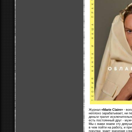
Журнал
«Marie Claire»
- воп
неплохо зарабатывает, ни п
деньги тратит исключительн
есть постоянный друг - муж
Мы с вами знаем эту девушку
в чем пойти на работу, и п
покупки, знает значение сл