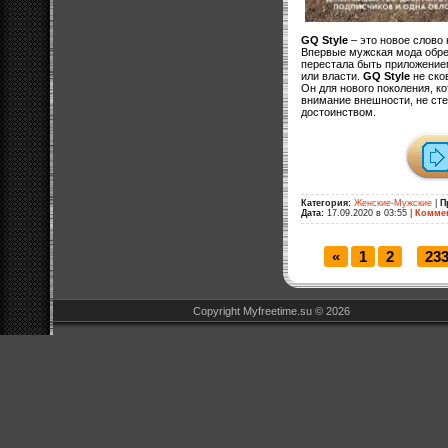
GQ Style
– это новое слово
Впервые мужская мода обре
перестала быть приложением
или власти.
GQ Style
не ско
Он для нового поколения, к
внимание внешности, не стес
достоинством.
Категория:
Женские-Мужские
|
П
Дата:
17.09.2020 в 03:55
|
Коммен
«
1
2
23
...
Copyright Myfreetime.su © 2026