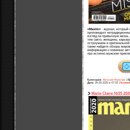
«Maxim»
- журнал, который 
проповедует нетрадиционны
взгляд на привычную жизнь.
тем (авто, женщины, карьера
остроумием и оригинальной
также найдете обзоры миров
информацию о новинках авто
про истинно мужские приклю
Категория:
Женские-Мужские
|
П
Дата:
26.09.2020 в 07:52
|
Коммен
Marie Claire №55 202