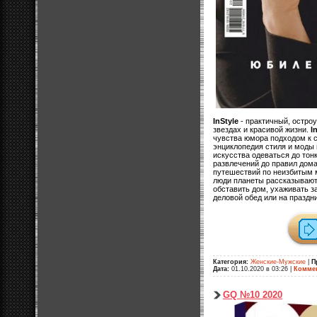
InStyle
- практичный, остро
звездах и красивой жизни.
I
чувства юмора подходом к 
энциклопедия стиля и моды 
искусства одеваться до тонк
развлечений до правил дома
путешествий по неизбитым 
люди планеты рассказывают 
обставить дом, ухаживать з
деловой обед или на праздн
Категория:
Женские-Мужские
|
П
Дата:
01.10.2020 в 03:26
|
Коммен
GQ №10 2020