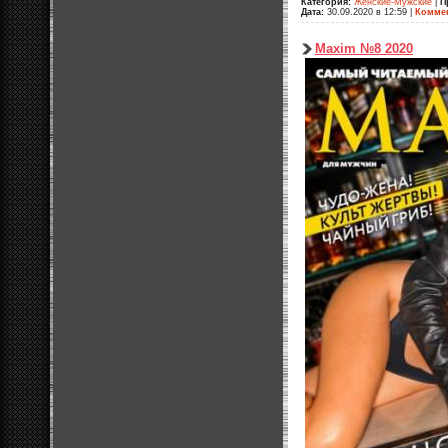
Категория:
Женские-Мужские
|
П
Дата:
30.09.2020 в 12:59
|
Коммен
Maxim №8 2020