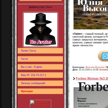
Доброе утро, Гость
«Tatler»
– самый полный, ак
светской жизни, которая в 
самых закрытых вечеринок,
конечно, самые свежие тре
ярких личностях.
Логин: Гость
Гости
Вы у нас: -й день
Категория:
Женские-Мужские
|
П
Дата:
10.10.2020 в 13:08
|
Коммен
Ваш IP: 216.73.217.1
Forbes Woman №3 2
Личных сообщений:
Функции