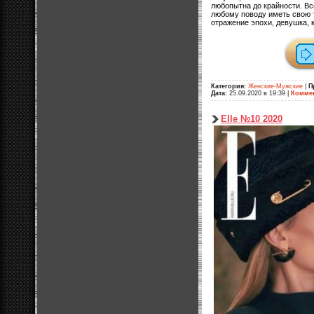
любопытна до крайности. Вс
любому поводу иметь свою т
отражение эпохи, девушка, 
Категория:
Женские-Мужские
|
П
Дата:
25.09.2020 в 19:39
|
Коммен
Elle №10 2020