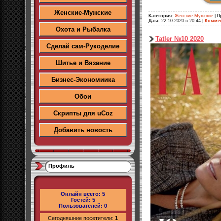
Женские-Мужские
Категория:
Женские-Мужские
|
П
Дата:
22.10.2020 в 20:44
|
Коммен
Охота и Рыбалка
Tatler №10 2020
Сделай сам-Рукоделие
Шитье и Вязание
Бизнес-Экономиика
Обои
Скрипты для uCoz
Добавить новость
Профиль
Онлайн всего:
5
Гостей:
5
Пользователей:
0
Сегодняшние посетители:
1