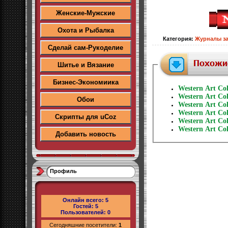
Женские-Мужские
Охота и Рыбалка
Категория
:
Журналы з
Сделай сам-Рукоделие
Шитье и Вязание
Бизнес-Экономиика
Western Art Co
Western Art Co
Обои
Western Art Co
Western Art Co
Скрипты для uCoz
Western Art Co
Western Art Co
Добавить новость
Профиль
Онлайн всего:
5
Гостей:
5
Пользователей:
0
Сегодняшние посетители:
1