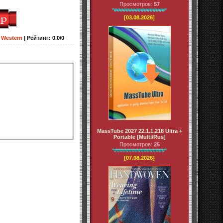
Просмотров:
57
*#################*
[03.08.2026]
,
Western
|
Рейтинг
:
0.0
/
0
MassTube 2027 22.1.1.218 Ultra +
Portable [Multi/Rus]
Просмотров:
25
*#################*
[07.08.2026]