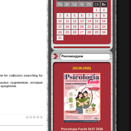
Пн
Вт
Ср
Чт
Пт
Сб
Вс
1
2
3
4
5
6
7
8
9
10
11
12
13
14
15
16
17
18
19
20
21
22
23
24
25
26
27
28
29
30
31
Рекомендуем
[03.08.2026]
e for collectors searching for
шлых художников, которые
 аукционов.
Psicologia Facile №37 2026