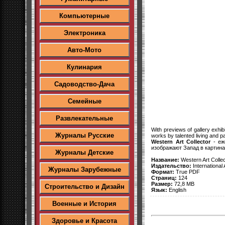
Компьютерные
Электроника
Авто-Мото
Кулинария
Садоводство-Дача
Семейные
Развлекательные
With previews of gallery exh
Журналы Русские
works by talented living and p
Western Art Collector
- еж
изображают Запад в картина
Журналы Детские
Название:
Western Art Colle
Издательство:
International A
Журналы Зарубежные
Формат:
True PDF
Страниц:
124
Размер:
72,8 MB
Строительство и Дизайн
Язык:
English
Военные и История
Здоровье и Красота