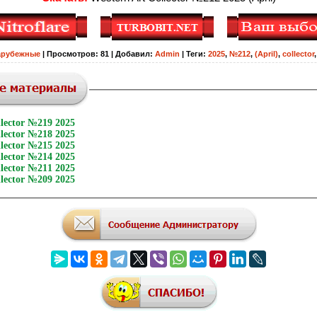
арубежные
|
Просмотров
:
81
|
Добавил
:
Admin
|
Теги
:
2025
,
№212
,
(April)
,
collector
llector №219 2025
llector №218 2025
llector №215 2025
llector №214 2025
llector №211 2025
llector №209 2025