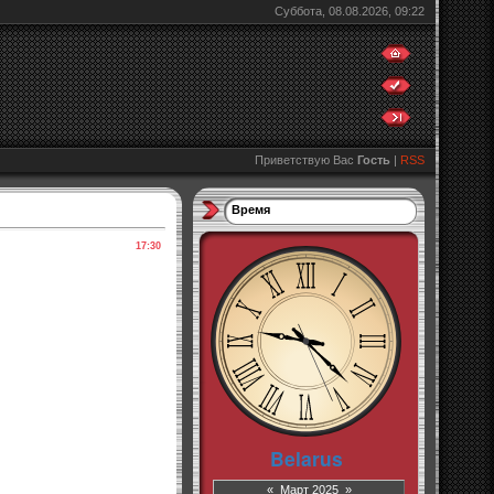
Суббота, 08.08.2026, 09:22
Приветствую Вас
Гость
|
RSS
Время
17:30
«
Март 2025
»