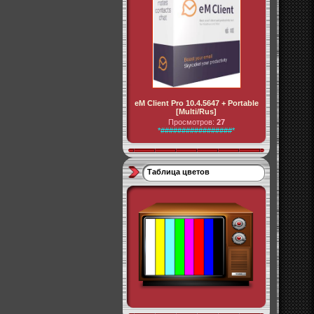
eM Client Pro 10.4.5647 + Portable
[Multi/Rus]
Просмотров:
27
*#################*
Таблица цветов