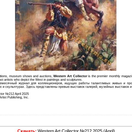
ibitions, museum shows and auctions,
Western Art Collector
is the premier monthly magazin
ast artists who depict the West in paintings and sculptures.
емесячный журнал для коллекционеров, ищущих работы талантливых живых и про
х и скульптурах. Здесь представлены превью выставок галерей, музейных выставок и
ctor №212 April 2025
rtist Publishing, Inc.
Скачать:
Western Art Collector №212 2025 (April)