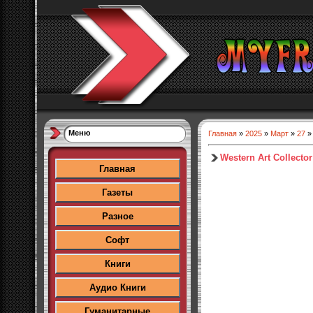
Меню
Главная
»
2025
»
Март
»
27
» 
Western Art Collector
Главная
Газеты
Разное
Софт
Книги
Аудио Книги
Гуманитарные