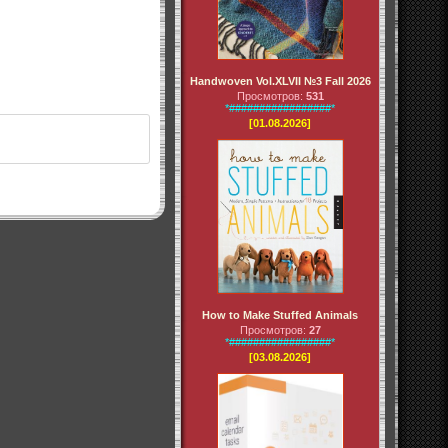
Handwoven Vol.XLVII №3 Fall 2026
Просмотров:
531
*#################*
[01.08.2026]
How to Make Stuffed Animals
Просмотров:
27
*#################*
[03.08.2026]