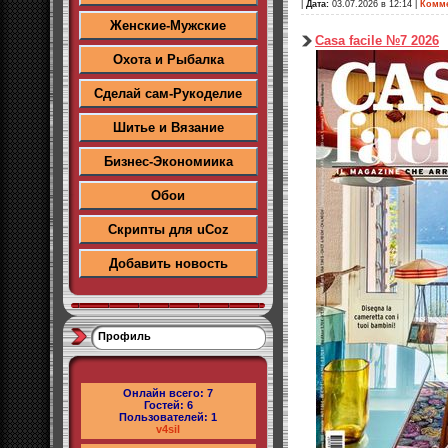
|
Дата:
03.07.2026 в 12:14
|
Комме
Женские-Мужские
Casa facile №7 2026
Охота и Рыбалка
Сделай сам-Рукоделие
Шитье и Вязание
Бизнес-Экономиика
Обои
Скрипты для uCoz
Добавить новость
Профиль
Онлайн всего:
7
Гостей:
6
Пользователей:
1
v4sil