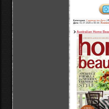
Категория:
Садоводство-Дача
|
П
Дата:
01.07.2026 в 00:34
|
Коммен
Australian Home Beau