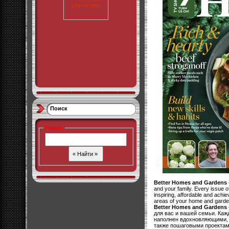
Поиск
Поиск
:
Better Homes and Gardens
and your family. Every issue 
inspiring, affordable and achie
areas of your home and garde
Better Homes and Gardens
для вас и вашей семьи. Ка
наполнен вдохновляющими,
также пошаговыми проектами