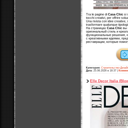
Tra le pagine di
Casa Chic
si 
tocchi creativi, per offrire sol
Una rivista con idee creative, 
trasformare qualunque tipologia
На страницах
Casa Chic
вы 
оригинальный стиль и креа
функциональные решения, н
с креативными идеями, пре
реставрации, которые помог
Категория:
Строительство-Дизай
Дата:
25.06.2026 в 18:37
|
Коммен
Elle Decor Italia (Bl