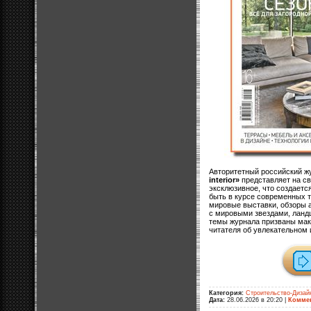
Авторитетный российский ж
interior»
представляет на св
эксклюзивное, что создаетс
быть в курсе современных т
мировые выставки, обзоры а
с мировыми звездами, ланд
темы журнала призваны ма
читателя об увлекательном 
Категория:
Строительство-Дизай
Дата:
28.06.2026 в 20:20
|
Коммен