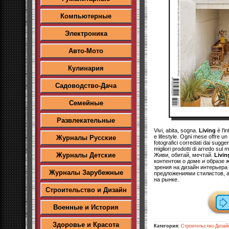
Компьютерные
Электроника
Авто-Мото
Кулинария
Садоводство-Дача
Семейные
Развлекательные
Vivi, abita, sogna.
Living
è l'i
e lifestyle. Ogni mese offre un 
Журналы Русские
fotografici corredati dai sugger
migliori prodotti di arredo sul 
Журналы Детские
Живи, обитай, мечтай.
Livin
контентом о доме и образе 
зрения на дизайн интерьер
Журналы Зарубежные
предложениями стилистов, 
на рынке.
Строительство и Дизайн
Военные и История
Здоровье и Красота
Категория:
Строительство-Дизай