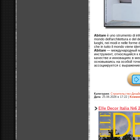
Abitare
è uno strumento di inf
mondo dell’architettura e del d
luoghi, nei modi e nelle forme d
che in tutto il mondo viene iden
Abitare
— международный м
инструмент, относящийся к 
качестве и инновациях в ме
основываясь на особой точк
ассоциируется с выражение
Категория:
Строительство-Дизай
Дата:
25.06.2026 в 17:22
|
Коммен
Elle Decor Italia №6 