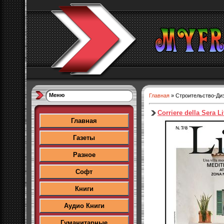
Меню
Главная
»
Строительство-Ди
Corriere della Sera L
Главная
Газеты
Разное
Софт
Книги
Аудио Книги
Гуманитарные