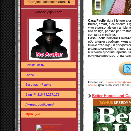
Сегодняшние посетители:
5
Доброе утро, Гость
Casa Facile
aiuta il lettore a 
fruibile, smart, e divertente.
vivo e personale ogni ambiente
alto design, pensati per trasfo
con tanta creatività.
Casa Facile
помогает читате
обстановки удобным, умным
множество идей и предложен
индивидуальной: от простых
высокого дизайна, призванн
оригинальное место, напол
Логин: Гость
Гости
Категория:
Строительство-Дизай
Вы у нас: -й день
Admin
|
Дата:
03.07.2026 в 00:35
Ваш IP: 216.73.217.172
Better Homes and Ga
Личных сообщений:
Функции