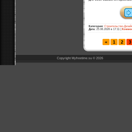
Категория:
Строительство-Дизай
Дата:
25.06.2026 в 17:11
|
Коммен
«
1
2
3
Copyright Myfreetime.su © 2026