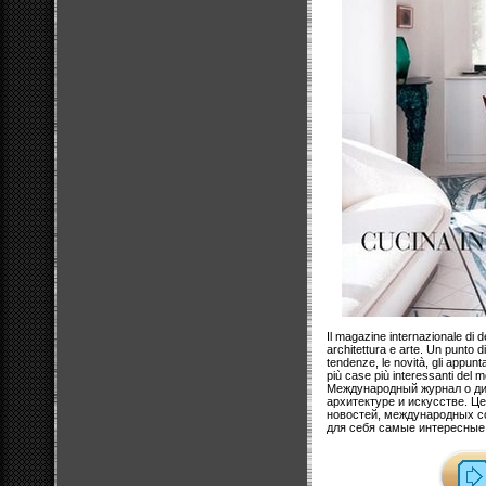
Il magazine internazionale di d
architettura e arte. Un punto d
tendenze, le novità, gli appunt
più case più interessanti del 
Международный журнал о диз
архитектуре и искусстве. Ц
новостей, международных со
для себя самые интересные