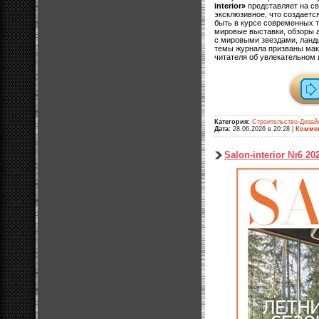
interior»
представляет на св
эксклюзивное, что создаетс
быть в курсе современных т
мировые выставки, обзоры а
с мировыми звездами, ланд
темы журнала призваны ма
читателя об увлекательном 
Категория:
Строительство-Дизай
Дата:
28.06.2026 в 20:28
|
Коммен
Salon-interior №6 20