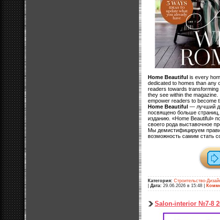
Home Beautiful
is every hom
dedicated to homes than any ot
readers towards transforming 
they see within the magazine.
empower readers to become t
Home Beautiful
— лучший др
посвящено больше страниц,
изданию. «Home Beautiful» 
своего рода выставочное пр
Мы демистифицируем прави
возможность самим стать с
Категория:
Строительство-Дизай
|
Дата:
29.06.2026 в 15:48
|
Комме
Salon-interior №7-8 