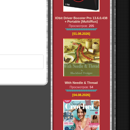
IObit Driver Booster Pro 13.6.0.438
+ Portable [Multi/Rus]
Просмотров:
205
*#################*
[01.08.2026]
With Needle & Thread
Просмотров:
54
*#################*
[04.08.2026]