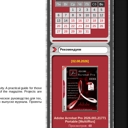
Пн
Вт
Ср
Чт
Пт
Сб
Вс
1
2
3
4
5
6
7
8
9
10
11
12
13
14
15
16
17
18
19
20
21
22
23
24
25
26
27
28
29
30
31
Рекомендуем
[02.08.2026]
y. A practical guide for those
of the magazine. Projects are
еское руководство для тех,
м выпуске журнала. Проекты
Adobe Acrobat Pro 2026.001.21771
Portable [Multi/Rus]
Просмотров:
48