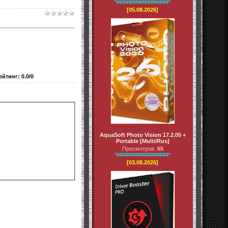
*#################*
[05.08.2026]
ейтинг
:
0.0
/
0
AquaSoft Photo Vision 17.2.05 +
Portable [Multi/Rus]
Просмотров:
65
*#################*
[03.08.2026]