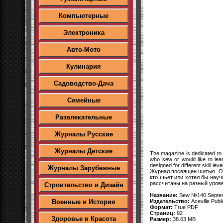
Компьютерные
Электроника
Авто-Мото
Кулинария
Садоводство-Дача
Семейные
Развлекательные
Журналы Русские
Журналы Детские
The magazine is dedicated to s
who sew or would like to lea
designed for different skill le
Журналы Зарубежные
Журнал посвящен шитью. Ор
кто шьет или хотел бы нау
рассчитаны на разный урове
Строительство и Дизайн
Название:
Sew №140 Septe
Издательство:
Aceville Publ
Военные и История
Формат:
True PDF
Страниц:
92
Здоровье и Красота
Размер:
38.63 MB