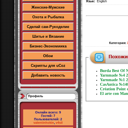
Язык:
English
Женские-Мужские
Охота и Рыбалка
Сделай сам-Рукоделие
Шитье и Вязание
Категория
:
Бизнес-Экономиика
Обои
Скрипты для uCoz
Burda Best Of 
Добавить новость
Yarnmade №4 2
Yarnmade №1 20
CasAntica №140
Création Point
El arte con Ma
Профиль
Онлайн всего:
9
Гостей:
7
Пользователей:
2
valentinhokin
,
v4sil