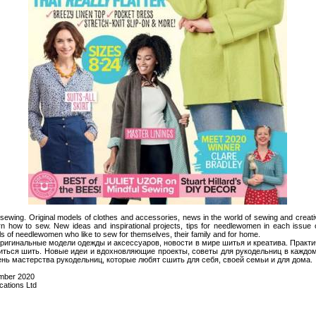
ewing. Original models of clothes and accessories, news in the world of sewing and creativit
rn how to sew. New ideas and inspirational projects, tips for needlewomen in each issue 
vels of needlewomen who like to sew for themselves, their family and for home.
игинальные модели одежды и аксессуаров, новости в мире шитья и креатива. Практич
читься шить. Новые идеи и вдохновляющие проекты, советы для рукодельниц в каждо
нь мастерства рукодельниц, которые любят сшить для себя, своей семьи и для дома.
mber 2020
ications Ltd