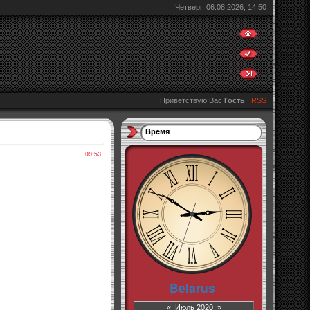
Четверг, 06.08.2026, 14:50
Приветствую Вас
Гость
|
RSS
Время
09:53
«
Июль 2020
»