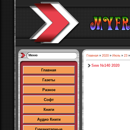
Меню
Главная
»
2020
»
Июль
»
23
»
Sew №140 2020
Главная
Газеты
Разное
Софт
Книги
Аудио Книги
Гуманитарные