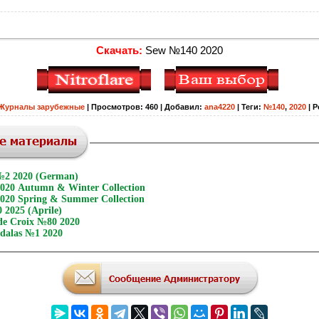
Скачать:
Sew №140 2020
Журналы зарубежные
|
Просмотров
:
460
|
Добавил
:
ana4220
|
Теги
:
№140
,
2020
|
Р
№2 2020 (German)
020 Autumn & Winter Collection
20 Spring & Summer Collection
 2025 (Aprile)
 de Croix №80 2020
ndalas №1 2020