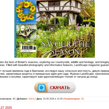
s the best of Britain's seasons, exploring our countryside, wildlife and heritage, and bringin
deas. Filled with beautiful photography and informative features, LandScape magazine guaran
 лучшие времена года в Британии, исследуя нашу сельскую местность, дикую природу
елки, заманчивые рецепты и прекрасные идеи для сада. Журнал LandScape, наполнен
ными статьями, гарантирует вам вдохновляющее чтение от начала до конца.
осмотров:
40 |
Добавил:
Admin
|
Дата:
24.06.2026 в 14:26
|
Комментарии:
(0)
6-27 2026