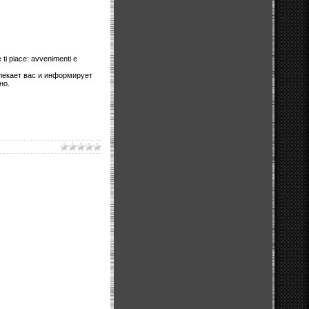
e ti piace: avvenimenti e
влекает вас и информирует
но.