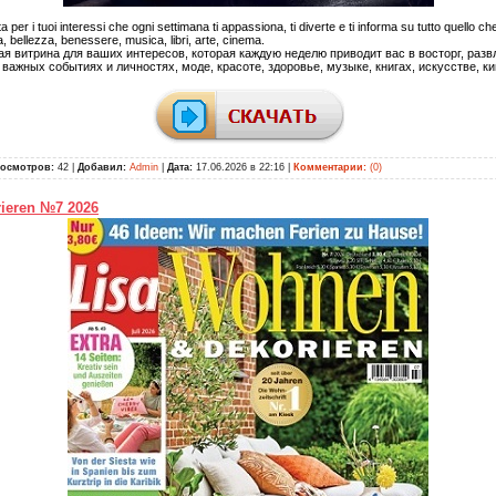
ta per i tuoi interessi che ogni settimana ti appassiona, ti diverte e ti informa su tutto quello ch
bellezza, benessere, musica, libri, arte, cinema.
я витрина для ваших интересов, которая каждую неделю приводит вас в восторг, раз
 важных событиях и личностях, моде, красоте, здоровье, музыке, книгах, искусстве, ки
осмотров:
42 |
Добавил:
Admin
|
Дата:
17.06.2026 в 22:16
|
Комментарии:
(0)
ieren №7 2026