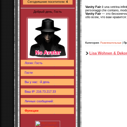
Сегодняшние посетители:
4
Vanity Fair
è una vetrina infini
personaggi che contano, moda, 
Добрый день, Гость
Vanity Fair
— это бесконечна
обо всем, что вам нравится:
Категория:
Развлекательные
|
Пр
Lisa Wohnen & Dekor
Логин: Гость
Гости
Вы у нас: -й день
Ваш IP: 216.73.217.33
Личных сообщений:
Функции