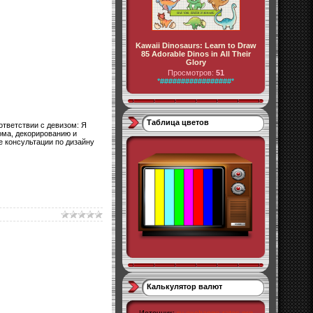
Kawaii Dinosaurs: Learn to Draw
85 Adorable Dinos in All Their
Glory
Просмотров:
51
*#################*
Таблица цветов
ответствии с девизом: Я
ома, декорированию и
 консультации по дизайну
Калькулятор валют