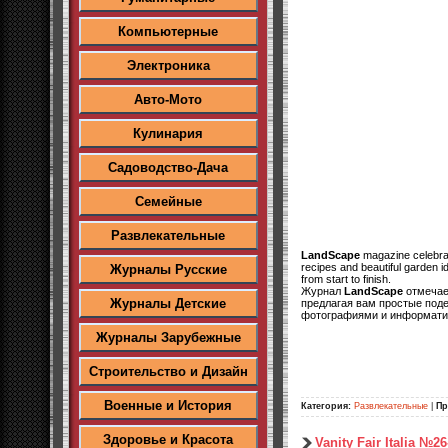
Компьютерные
Электроника
Авто-Мото
Кулинария
Садоводство-Дача
Семейные
Развлекательные
LandScape
magazine celebrate
recipes and beautiful garden i
Журналы Русские
from start to finish.
Журнал
LandScape
отмечает
Журналы Детские
предлагая вам простые под
фотографиями и информатив
Журналы Зарубежные
Строительство и Дизайн
Военные и История
Категория:
Развлекательные
|
Пр
Здоровье и Красота
Vanity Fair Italia №2