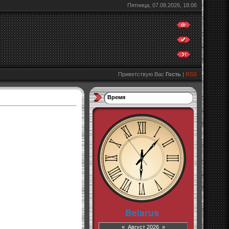
Пятница, 07.08.2026, 18:06
Приветствую Вас
Гость
|
RSS
Время
«
Август 2026
»