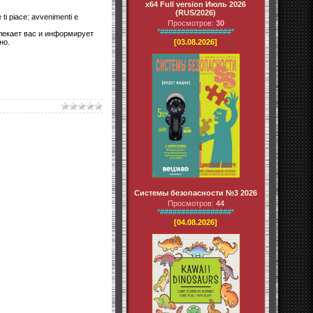
x64 Full version Июль 2026
(RUS/2026)
e ti piace: avvenimenti e
Просмотров:
30
*#################*
влекает вас и информирует
но.
[03.08.2026]
Системы безопасности №3 2026
Просмотров:
44
*#################*
[04.08.2026]