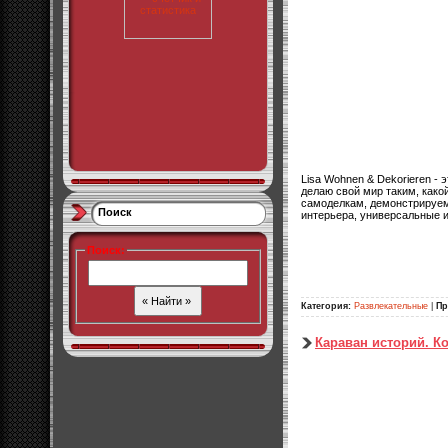
Lisa Wohnen & Dekorieren -
делаю свой мир таким, како
самоделкам, демонстрируем
Поиск
интерьера, универсальные и
Поиск
:
Категория:
Развлекательные
|
Пр
Караван историй. К