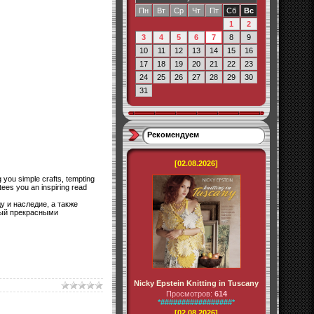
Пн
Вт
Ср
Чт
Пт
Сб
Вс
1
2
3
4
5
6
7
8
9
10
11
12
13
14
15
16
17
18
19
20
21
22
23
24
25
26
27
28
29
30
31
Рекомендуем
[02.08.2026]
g you simple crafts, tempting
tees you an inspiring read
 и наследие, а также
ный прекрасными
Nicky Epstein Knitting in Tuscany
Просмотров:
614
*#################*
[02.08.2026]