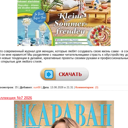
 это современный журнал для женщин, которые любят создавать свою жизнь сами - в со
й он мне нравится! Мы разделяем с нашими читательницами страсть к обустройству д
 новые тенденции в дизайне, креативные проекты своими руками и профессиональные
 открытые для любого стиля.
осмотров:
35 |
Добавил:
sun68
|
Дата:
13.06.2026 в 21:31
|
Комментарии:
(0)
оллекция №7 2026