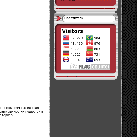
Источник:
ru.exchange-rates.org
Посетители
инге ежемесячных женских
есных личностях подаются в
 героев.