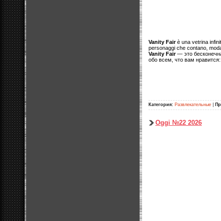
Vanity Fair
è una vetrina infini
personaggi che contano, moda, 
Vanity Fair
— это бесконечна
обо всем, что вам нравится:
Категория:
Развлекательные
|
Пр
Oggi №22 2026