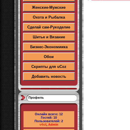
Женские-Мужские
Охота и Рыбалка
Сделай сам-Рукоделие
Шитье и Вязание
Бизнес-Экономиика
Обои
Скрипты для uCoz
Добавить новость
Профиль
Онлайн всего:
12
Гостей:
10
Пользователей:
2
v4sil
,
Admin