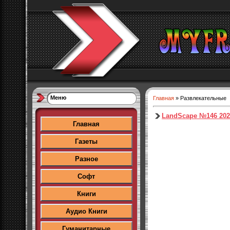
Меню
Главная
»
Развлекательные
LandScape №146 202
Главная
Газеты
Разное
Софт
Книги
Аудио Книги
Гуманитарные