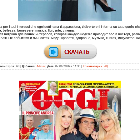
ta per i tuoi interessi che ogni settimana ti appassiona, ti diverte e ti informa su tutto quello ch
bellezza, benessere, musica, libri, arte, cinema.
я витрина для ваших интересов, которая каждую неделю приводит вас в восторг, раз
 важных событиях и личностях, моде, красоте, здоровье, музыке, книгах, искусстве, ки
осмотров:
68 |
Добавил:
Admin
|
Дата:
07.06.2026 в 14:35
|
Комментарии:
(0)