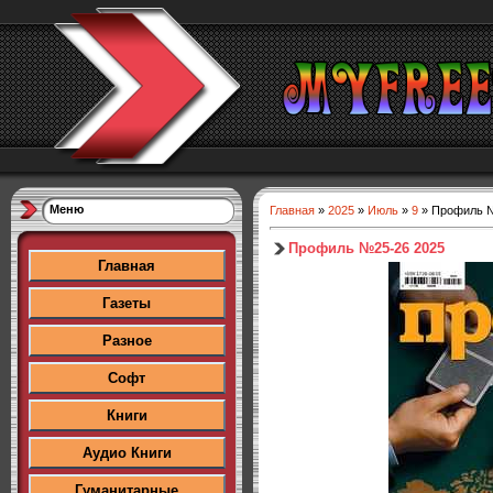
Меню
Главная
»
2025
»
Июль
»
9
» Профиль №
Профиль №25-26 2025
Главная
Газеты
Разное
Софт
Книги
Аудио Книги
Гуманитарные