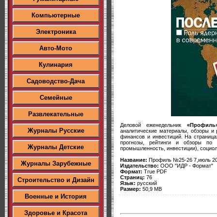
Компьютерные
Электроника
Авто-Мото
Кулинария
Садоводство-Дача
Семейные
Развлекательные
Деловой еженедельник
«Профиль
Журналы Русские
аналитические материалы, обзоры и 
финансов и инвестиций. На страница
прогнозы, рейтинги и обзоры по 
Журналы Детские
промышленность, инвестиции), социол
Название:
Профиль №25-26 7,июль 2
Журналы Зарубежные
Издательство:
ООО "ИДР - Формат"
Формат:
True PDF
Страниц:
76
Строительство и Дизайн
Язык:
русский
Размер:
50,9 MB
Военные и История
Здоровье и Красота