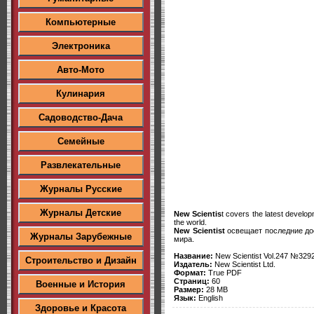
Компьютерные
Электроника
Авто-Мото
Кулинария
Садоводство-Дача
Семейные
Развлекательные
Журналы Русские
Журналы Детские
New Scientis
t covers the latest develop
the world.
New Scientist
освещает последние дос
Журналы Зарубежные
мира.
Название:
New Scientist Vol.247 №3292
Строительство и Дизайн
Издатель:
New Scientist Ltd.
Формат:
True PDF
Страниц:
60
Военные и История
Размер:
28 MB
Язык:
English
Здоровье и Красота