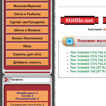
Женские-Мужские
Охота и Рыбалка
Сделай сам-Рукоделие
Категория
:
Ж
Шитье и Вязание
Бизнес-Экономиика
Обои
New Scientist USA Vol.
Скрипты для uCoz
New Scientist USA Vol.
New Scientist USA Vol.
Добавить новость
New Scientist USA Vol.
New Scientist Vol.247 №
New Scientist Vol.247 №
Профиль
Онлайн всего:
2
Гостей:
2
Пользователей:
0
Сегодняшние посетители:
1