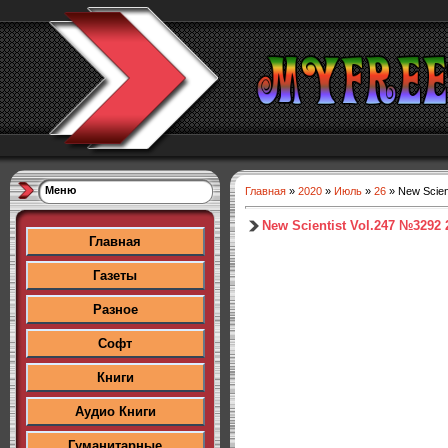
Меню
Главная
»
2020
»
Июль
»
26
» New Scien
New Scientist Vol.247 №3292 
Главная
Газеты
Разное
Софт
Книги
Аудио Книги
Гуманитарные