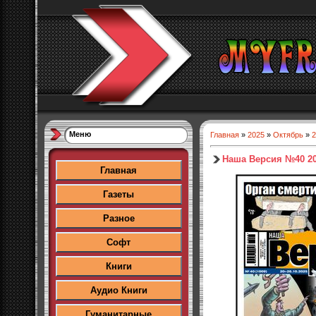
Меню
Главная
»
2025
»
Октябрь
»
2
Наша Версия №40 2
Главная
Газеты
Разное
Софт
Книги
Аудио Книги
Гуманитарные