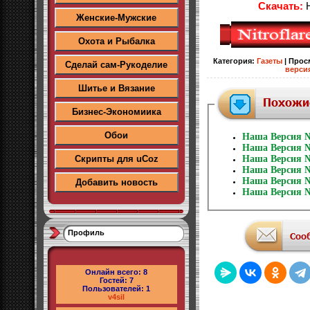
Скачать:
Н
Женские-Мужские
Охота и Рыбалка
Категория
:
Газеты
|
Прос
Сделай сам-Рукоделие
верси
Шитье и Вязание
Бизнес-Экономиика
Обои
Наша Версия №
Наша Версия №
Скрипты для uCoz
Наша Версия №
Наша Версия №
Наша Версия №
Добавить новость
Наша Версия №
Профиль
Онлайн всего:
8
Гостей:
7
Пользователей:
1
v4sil