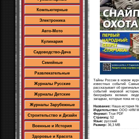
Компьютерные
Электроника
Авто-Мото
Кулинария
Садоводство-Дача
Семейные
Развлекательные
Тайны России в новом жур
Журналы Русские
известных событий. Самы
рассказывает об оригинальн
событий мировой истории
Журналы Детские
биографиях великих люде
загадках, которые пока не с
Журналы Зарубежные
Название:
Наша история №
Издательство:
ООО «ИМ М
Формат:
True PDF
Строительство и Дизайн
Страниц:
52
Язык:
русский
Размер:
36,3 MB
Военные и История
Здоровье и Красота