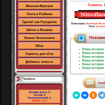
Скачать:
Н
Женские-Мужские
Охота и Рыбалка
Сделай сам-Рукоделие
Категория
:
Военные-Исто
Теги
:
истори
Шитье и Вязание
Бизнес-Экономиика
Обои
Наша история 
Наша история 
Скрипты для uCoz
Наша история 
Наша история 
Добавить новость
Наша история 
Наша история 
Профиль
Онлайн всего:
6
Гостей:
4
Пользователей:
2
Admin
,
v4sil