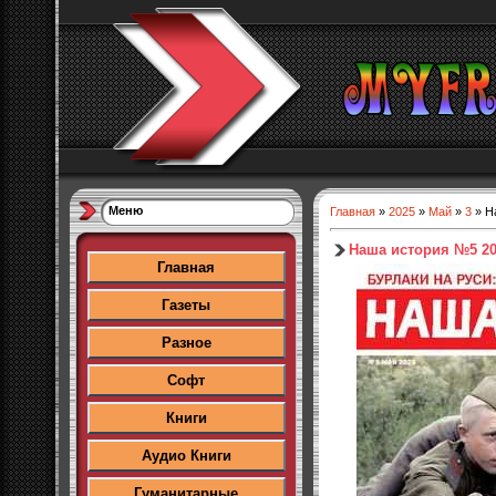
Меню
Главная
»
2025
»
Май
»
3
» Н
Наша история №5 2
Главная
Газеты
Разное
Софт
Книги
Аудио Книги
Гуманитарные