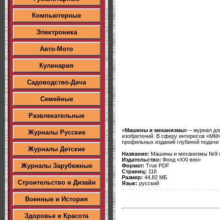
Компьютерные
Электроника
Авто-Мото
Кулинария
Садоводство-Дача
Семейные
Развлекательные
«
Машины и механизмы
» – журнал д
Журналы Русские
изобретений. В сферу интересов «ММ»
профильных изданий глубиной подачи м
Журналы Детские
Название:
Машины и механизмы №9 с
Издательство:
Фонд «XXI век»
Журналы Зарубежные
Формат:
True PDF
Страниц:
118
Размер:
44,82 МБ
Строительство и Дизайн
Язык:
русский
Военные и История
Здоровье и Красота