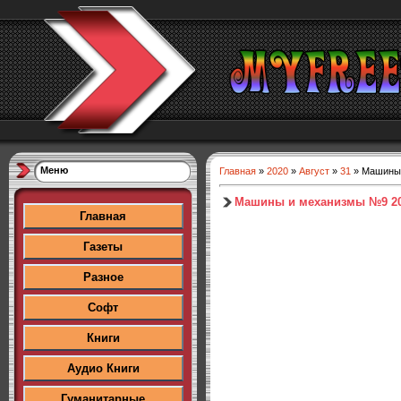
Меню
Главная
»
2020
»
Август
»
31
» Машины
Машины и механизмы №9 2
Главная
Газеты
Разное
Софт
Книги
Аудио Книги
Гуманитарные