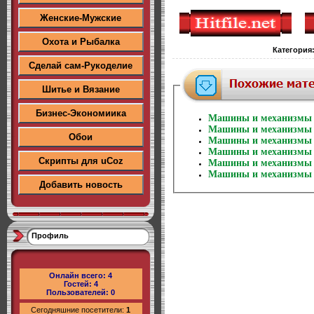
Женские-Мужские
Охота и Рыбалка
Категория
Сделай сам-Рукоделие
Шитье и Вязание
Бизнес-Экономиика
Машины и механизмы 
Машины и механизмы 
Обои
Машины и механизмы 
Машины и механизмы 
Скрипты для uCoz
Машины и механизмы 
Машины и механизмы 
Добавить новость
Профиль
Онлайн всего:
4
Гостей:
4
Пользователей:
0
Сегодняшние посетители:
1