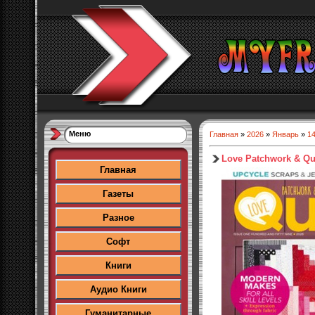
Меню
Главная
»
2026
»
Январь
»
1
Love Patchwork & Qu
Главная
Газеты
Разное
Софт
Книги
Аудио Книги
Гуманитарные