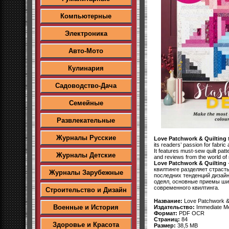
Компьютерные
Электроника
Авто-Мото
Кулинария
Садоводство-Дача
Семейные
Развлекательные
Журналы Русские
Love Patchwork & Quilting
t
its readers’ passion for fabric
It features must-sew quilt pat
Журналы Детские
and reviews from the world of 
Love Patchwork & Quilting
квилтинге разделяет страсть
Журналы Зарубежные
последних тенденций дизай
одеял, основные приемы шит
современного квилтинга.
Строительство и Дизайн
Название:
Love Patchwork &
Военные и История
Издательство:
Immediate Me
Формат:
PDF OCR
Страниц:
84
Здоровье и Красота
Размер:
38,5 MB