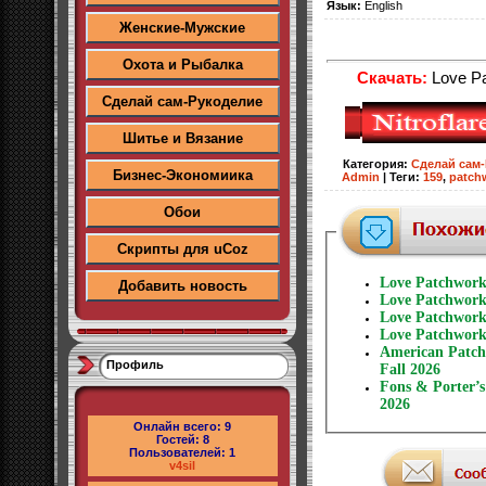
Язык:
English
Женские-Мужские
Охота и Рыбалка
Скачать:
Love Pa
Сделай сам-Рукоделие
Шитье и Вязание
Категория
:
Сделай сам
Бизнес-Экономиика
Admin
|
Теги
:
159
,
patch
Обои
Скрипты для uCoz
Love Patchwork
Добавить новость
Love Patchwork
Love Patchwork
Love Patchwork
American Patch
Профиль
Fall 2026
Fons & Porter’s
2026
Онлайн всего:
9
Гостей:
8
Пользователей:
1
v4sil