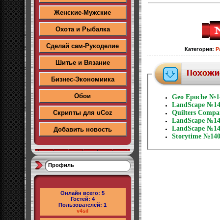
Женские-Мужские
Охота и Рыбалка
Сделай сам-Рукоделие
Категория
:
Р
Шитье и Вязание
Бизнес-Экономиика
Обои
Geo Epoche №1
LandScape №14
Скрипты для uCoz
Quilters Compa
LandScape №14
LandScape №14
Добавить новость
Storytime №140
Профиль
Онлайн всего:
5
Гостей:
4
Пользователей:
1
v4sil