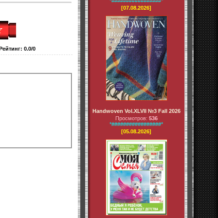
*#################*
[07.08.2026]
Рейтинг
:
0.0
/
0
Handwoven Vol.XLVII №3 Fall 2026
Просмотров:
536
*#################*
[05.08.2026]