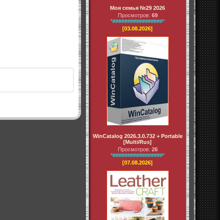
Моя семья №29 2026
Просмотров:
69
*#################*
[03.08.2026]
WinCatalog 2026.3.0.732 + Portable
[Multi/Rus]
Просмотров:
26
*#################*
[07.08.2026]