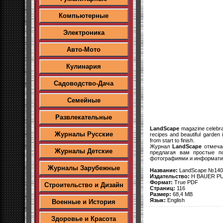
Компьютерные
Электроника
Авто-Мото
Кулинария
Садоводство-Дача
Семейные
Развлекательные
LandScape
magazine celebrate
Журналы Русские
recipes and beautiful garden 
from start to finish.
Журнал
LandScape
отмечае
Журналы Детские
предлагая вам простые п
фотографиями и информатив
Журналы Зарубежные
Название:
LandScape №140 
Издательство:
H BAUER PU
Формат:
True PDF
Строительство и Дизайн
Страниц:
116
Размер:
68,4 MB
Язык:
English
Военные и История
Здоровье и Красота