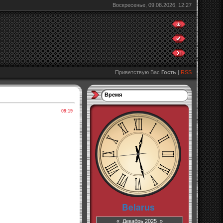
Воскресенье, 09.08.2026, 12:27
Приветствую Вас
Гость
|
RSS
Время
09:19
«
Декабрь 2025
»