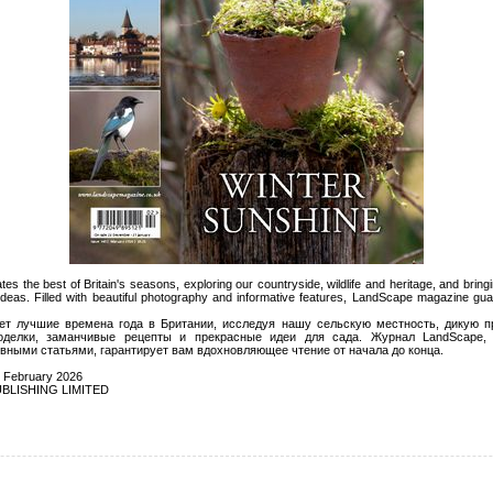
s the best of Britain's seasons, exploring our countryside, wildlife and heritage, and bring
ideas. Filled with beautiful photography and informative features, LandScape magazine gua
т лучшие времена года в Британии, исследуя нашу сельскую местность, дикую пр
оделки, заманчивые рецепты и прекрасные идеи для сада. Журнал LandScape,
ными статьями, гарантирует вам вдохновляющее чтение от начала до конца.
February 2026
BLISHING LIMITED