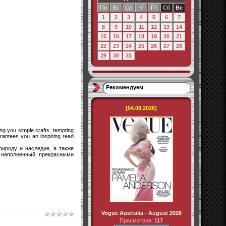
Пн
Вт
Ср
Чт
Пт
Сб
Вс
1
2
3
4
5
6
7
8
9
10
11
12
13
14
15
16
17
18
19
20
21
22
23
24
25
26
27
28
29
30
31
Рекомендуем
[04.08.2026]
ing you simple crafts, tempting
rantees you an inspiring read
ироду и наследие, а также
 наполненный прекрасными
Vogue Australia - August 2026
Просмотров:
117