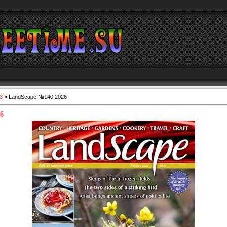
3
» LandScape №140 2026
6