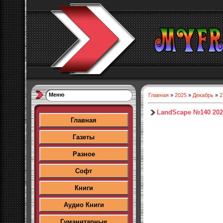
Меню
Главная
»
2025
»
Декабрь
»
2
LandScape №140 202
Главная
Газеты
Разное
Софт
Книги
Аудио Книги
Гуманитарные