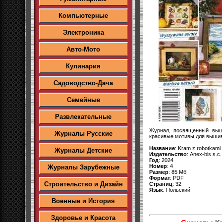
Компьютерные
Электроника
Авто-Мото
Кулинария
Садоводство-Дача
Семейные
Развлекательные
Журнал, посвященный выш
Журналы Русские
красивые мотивы для вышив
Название
: Kram z robotkami
Журналы Детские
Издательство
: Anex-bis s.c.
Год
: 2024
Номер
: 4
Журналы Зарубежные
Размер
: 85 Мб
Формат
: PDF
Строительство и Дизайн
Страниц
: 32
Язык
: Польский
Военные и История
Здоровье и Красота