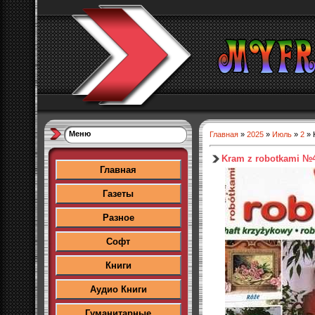
Меню
Главная
»
2025
»
Июль
»
2
» 
Kram z robotkami №4
Главная
Газеты
Разное
Софт
Книги
Аудио Книги
Гуманитарные