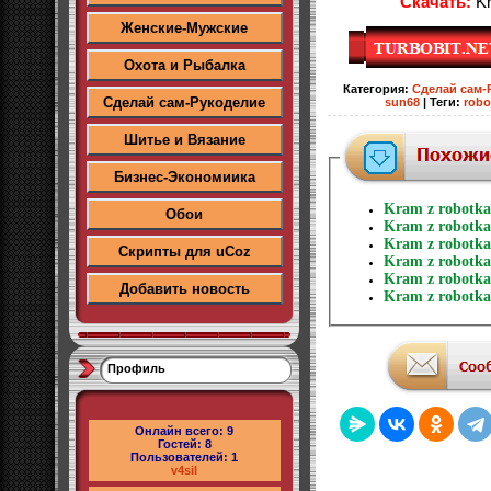
Скачать:
Kr
Женские-Мужские
Охота и Рыбалка
Категория
:
Сделай сам-
Сделай сам-Рукоделие
sun68
|
Теги
:
robo
Шитье и Вязание
Бизнес-Экономиика
Kram z robotk
Обои
Kram z robotka
Kram z robotk
Скрипты для uCoz
Kram z robotka
Kram z robotk
Добавить новость
Kram z robotka
Профиль
Онлайн всего:
9
Гостей:
8
Пользователей:
1
v4sil