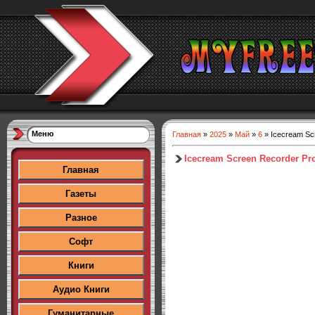
Меню
Главная
»
2025
»
Май
»
6
» Icecream Scr
Icecream Screen Recorder Pro
Главная
Газеты
Разное
Софт
Книги
Аудио Книги
Гуманитарные