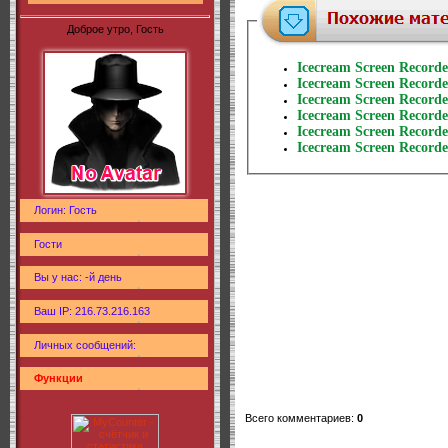
Доброе утро, Гость
Icecream Screen Recorde
Icecream Screen Recorde
Icecream Screen Recorde
Icecream Screen Recorde
Icecream Screen Recorde
Icecream Screen Recorde
Логин: Гость
Гости
Вы у нас: -й день
Ваш IP: 216.73.216.163
Личных сообщений:
Функции
Всего комментариев
:
0