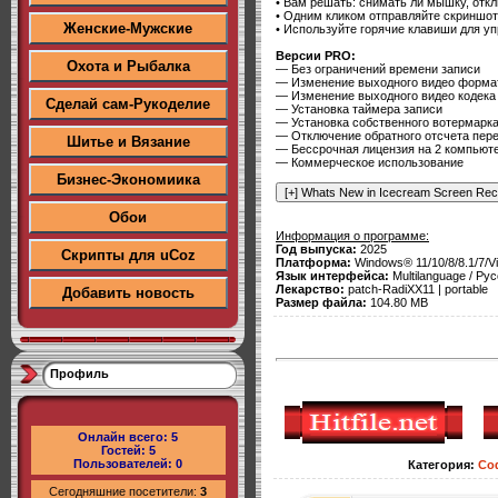
• Вам решать: снимать ли мышку, отклю
• Одним кликом отправляйте скриншот 
Женские-Мужские
• Используйте горячие клавиши для уп
Версии PRO:
Охота и Рыбалка
— Без ограничений времени записи
— Изменение выходного видео форм
— Изменение выходного видео кодека
Сделай сам-Рукоделие
— Установка таймера записи
— Установка собственного вотермарка
— Отключение обратного отсчета пер
Шитье и Вязание
— Бессрочная лицензия на 2 компьют
— Коммерческое использование
Бизнес-Экономиика
Обои
Информация о программе:
Год выпуска:
2025
Скрипты для uCoz
Платформа:
Windows® 11/10/8/8.1/7/V
Язык интерфейса:
Multilanguage / Рус
Лекарство:
patch-RadiXX11 | portable
Добавить новость
Размер файла:
104.80 MB
Профиль
Онлайн всего:
5
Гостей:
5
Пользователей:
0
Категория
:
Со
Сегодняшние посетители:
3