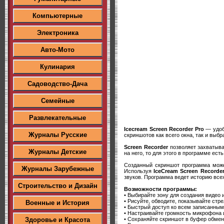
Компьютерные
Электроника
Авто-Мото
Кулинария
Садоводство-Дача
Семейные
Развлекательные
Icecream Screen Recorder Pro
— удобн
Журналы Русские
скриншотов как всего окна, так и вы
Screen Recorder
позволяет захватыва
Журналы Детские
на него, то для этого в программе ес
Созданный скриншот программа може
Журналы Зарубежные
Используя
IceCream Screen Recorde
звуков. Программа ведет историю все
Строительство и Дизайн
Возможности программы:
• Выбирайте зону для создания видео
• Рисуйте, обводите, показывайте стр
Военные и История
• Быстрый доступ ко всем записанным
• Настраивайте громкость микрофона 
• Сохраняйте скриншот в буфер обмена
Здоровье и Красота