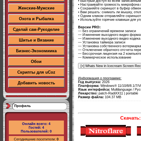
• Быстрый доступ ко всем записанным
• Настраивайте громкость микрофона 
Женские-Мужские
• Сохраняйте скриншот в буфер обмена
• Вам решать: снимать ли мышку, отклю
• Одним кликом отправляйте скриншот 
Охота и Рыбалка
• Используйте горячие клавиши для уп
Версии PRO:
Сделай сам-Рукоделие
— Без ограничений времени записи
— Изменение выходного видео форм
— Изменение выходного видео кодека
Шитье и Вязание
— Установка таймера записи
— Установка собственного вотермарка
— Отключение обратного отсчета пер
Бизнес-Экономиика
— Бессрочная лицензия на 2 компьют
— Коммерческое использование
Обои
Скрипты для uCoz
Информация о программе:
Год выпуска:
2026
Добавить новость
Платформа:
Windows® 11/10/8/8.1/7/Vis
Язык интерфейса:
Multilanguage / Рус
Лекарство:
patch-RadiXX11 | portable
Размер файла:
104.37 MB
Профиль
Скачать:
Онлайн всего:
4
Гостей:
4
Пользователей:
0
Сегодняшние посетители:
0