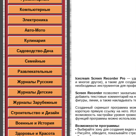
Компьютерные
Электроника
Авто-Мото
Кулинария
Садоводство-Дача
Семейные
Развлекательные
Icecream Screen Recorder Pro
— удо
Журналы Русские
и многое другое), а также для созд
необходимых инструментов для профес
Журналы Детские
Screen Recorder
позволяет захватыва
добавить текстовые комментарий на н
фигуры, линии, а также накладывать те
Журналы Зарубежные
Созданный скриншот программа може
короткую прямую ссылку на него. Ис
Строительство и Дизайн
возможность настройки уровня громк
функций программы можно использова
Военные и История
Возможности программы:
• Выбирайте зону для создания видео
• Рисуйте, обводите, показывайте стр
Здоровье и Красота