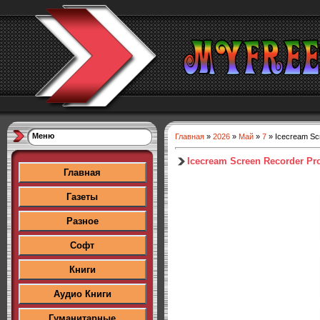
Меню
Главная
»
2026
»
Май
»
7
» Icecream Scr
Icecream Screen Recorder Pro 
Главная
Газеты
Разное
Софт
Книги
Аудио Книги
Гуманитарные