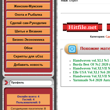
Язык
: English
Женские-Мужские
Охота и Рыбалка
Сделай сам-Рукоделие
Шитье и Вязание
Категория
:
Сд
Бизнес-Экономиика
Обои
Скрипты для uCoz
Handwoven vol.XLI №5 
Burda Best Of №2 2020
Добавить новость
Handwoven Vol.XLVII 
Elle USA Vol.XLI №6 20
Handwoven Vol.XLVII №
Yarnmade №4 2020 Autu
Профиль
Онлайн всего:
4
Гостей:
4
Пользователей:
0
Сегодняшние посетители:
0