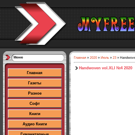
Меню
Главная
»
2020
»
Июль
»
23
» Handwove
Handwoven vol.XLI №4 2020
Главная
Газеты
Разное
Софт
Книги
Аудио Книги
Гуманитарные