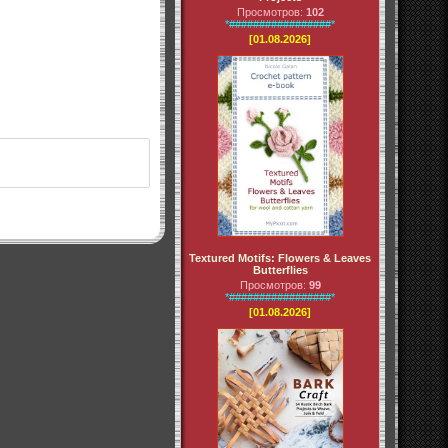
Просмотров:
102
*#################*
[01.08.2026]
Textured Motifs: Flowers & Leaves
Butterflies
Просмотров:
99
*#################*
[01.08.2026]