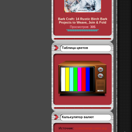
Bark Craft: 14 Rustic Birch Bark
Projects to Weave, Join & Fold
Просмотров:
305
*#################*
Таблица цветов
Калькулятор валют
Источник:
ru.exchange-rates.org