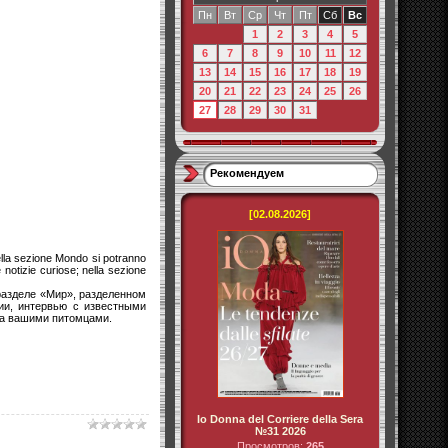
Пн
Вт
Ср
Чт
Пт
Сб
Вс
1
2
3
4
5
6
7
8
9
10
11
12
13
14
15
16
17
18
19
20
21
22
23
24
25
26
27
28
29
30
31
Рекомендуем
[02.08.2026]
nella sezione Mondo si potranno
notizie curiose; nella sezione
разделе «Мир», разделенном
ии, интервью с известными
за вашими питомцами.
Io Donna del Corriere della Sera
№31 2026
Просмотров:
265