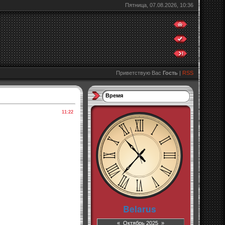
Пятница, 07.08.2026, 10:36
Приветствую Вас
Гость
|
RSS
Время
11:22
«
Октябрь 2025
»