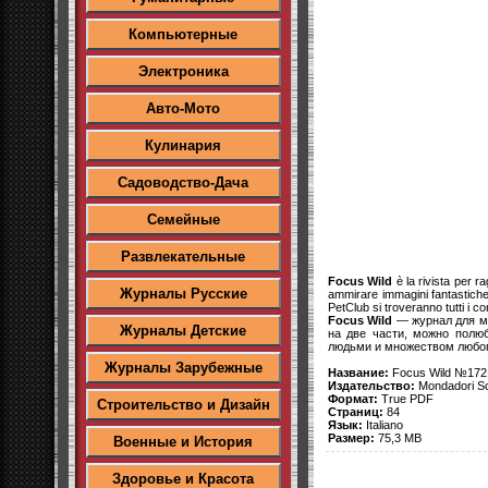
Компьютерные
Электроника
Авто-Мото
Кулинария
Садоводство-Дача
Семейные
Развлекательные
Focus Wild
è la rivista per r
Журналы Русские
ammirare immagini fantastiche,
PetClub si troveranno tutti i co
Focus Wild
— журнал для ма
Журналы Детские
на две части, можно полю
людьми и множеством любоп
Журналы Зарубежные
Название:
Focus Wild №172
Издательство:
Mondadori Sc
Формат:
True PDF
Строительство и Дизайн
Страниц:
84
Язык:
Italiano
Размер:
75,3 MB
Военные и История
Здоровье и Красота