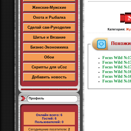
Женские-Мужские
Охота и Рыбалка
Сделай сам-Рукоделие
Категория
:
Жу
Шитье и Вязание
Бизнес-Экономиика
Обои
Focus Wild №17
Focus Wild №17
Скрипты для uCoz
Focus Wild №17
Focus Wild №16
Focus Wild №16
Добавить новость
Focus Wild №16
Профиль
Онлайн всего:
6
Гостей:
6
Пользователей:
0
Сегодняшние посетители:
2