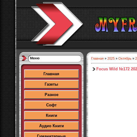
Меню
Главная
»
2025
»
Октябрь
»
2
Focus Wild №172 20
Главная
Газеты
Разное
Софт
Книги
Аудио Книги
Гуманитарные