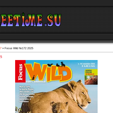
7
» Focus Wild №172 2025
25