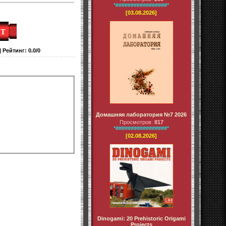
*#################*
[03.08.2026]
|
Рейтинг
:
0.0
/
0
Домашняя лаборатория №7 2026
Просмотров:
817
*#################*
[02.08.2026]
Dinogami: 20 Prehistoric Origami
Projects