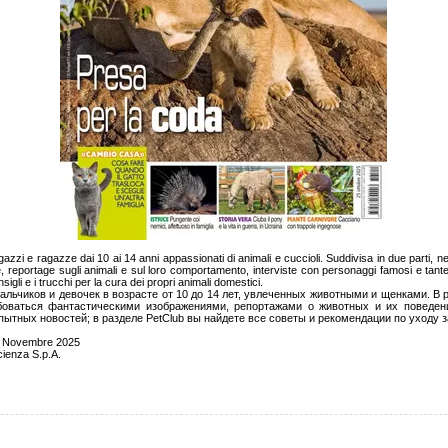
agazzi e ragazze dai 10 ai 14 anni appassionati di animali e cuccioli. Suddivisa in due parti, 
 reportage sugli animali e sul loro comportamento, interviste con personaggi famosi e tante 
nsigli e i trucchi per la cura dei propri animali domestici.
льчиков и девочек в возрасте от 10 до 14 лет, увлеченных животными и щенками. В 
боваться фантастическими изображениями, репортажами о животных и их поведен
ытных новостей; в разделе PetClub вы найдете все советы и рекомендации по уходу 
 Novembre 2025
ienza S.p.A.