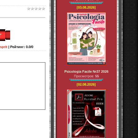
*#################*
[03.08.2026]
sprit
|
Рейтинг
:
0.0
/
0
Psicologia Facile №37 2026
Просмотров:
55
*#################*
[02.08.2026]