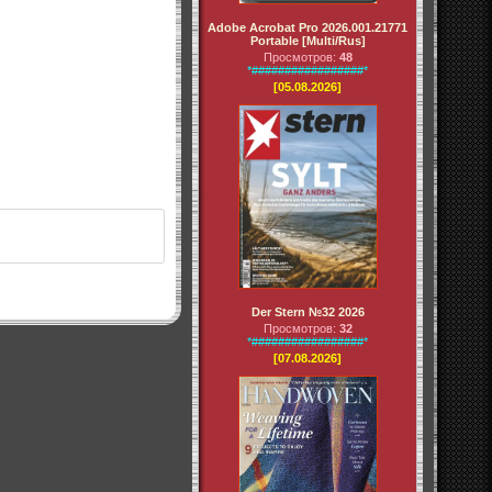
Adobe Acrobat Pro 2026.001.21771
Portable [Multi/Rus]
Просмотров:
48
*#################*
[05.08.2026]
Der Stern №32 2026
Просмотров:
32
*#################*
[07.08.2026]