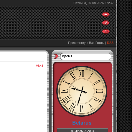
Пятница, 07.08.2026, 09:32
Приветствую Вас
Гость
|
RSS
Время
01:42
«
Июль 2020
»