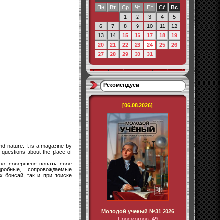
Пн
Вт
Ср
Чт
Пт
Сб
Вс
1
2
3
4
5
6
7
8
9
10
11
12
13
14
15
16
17
18
19
20
21
22
23
24
25
26
27
28
29
30
31
Рекомендуем
[06.08.2026]
nd nature. It is a magazine by
 questions about the place of
но совершенствовать свое
робные, сопровождаемые
 бонсай, так и при поиске
Молодой ученый №31 2026
Просмотров:
49