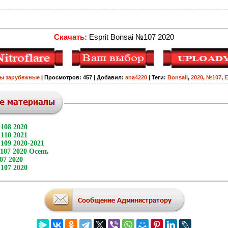
Скачать:
Esprit Bonsai №107 2020
ы зарубежные
|
Просмотров
:
457
|
Добавил
:
ana4220
|
Теги
:
Bonsail
,
2020
,
№107
,
E
№108 2020
№110 2021
№109 2020-2021
107 2020 Осень
07 2020
№107 2020