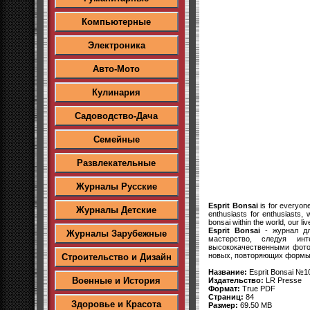
Компьютерные
Электроника
Авто-Мото
Кулинария
Садоводство-Дача
Семейные
Развлекательные
Журналы Русские
Esprit Bonsai
is for everyone
Журналы Детские
enthusiasts for enthusiasts,
bonsai within the world, our l
Esprit Bonsai
- журнал дл
Журналы Зарубежные
мастерство, следуя ин
высококачественными фото
новых, повторяющих формы 
Строительство и Дизайн
Название:
Esprit Bonsai №1
Военные и История
Издательство:
LR Presse
Формат:
True PDF
Страниц:
84
Здоровье и Красота
Размер:
69.50 MB