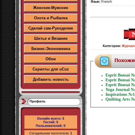
Язык:
French
Женские-Мужские
Охота и Рыбалка
Сделай сам-Рукоделие
Шитье и Вязание
Категория
:
Журнал
Бизнес-Экономиика
Обои
Скрипты для uCoz
Esprit Bonsai 
Добавить новость
Esprit Bonsai 
Esprit Bonsai 
Yoga Journal №
Inspirations №1
Quilting Arts 
Профиль
Онлайн всего:
5
Гостей:
5
Пользователей:
0
Сегодняшние посетители:
1