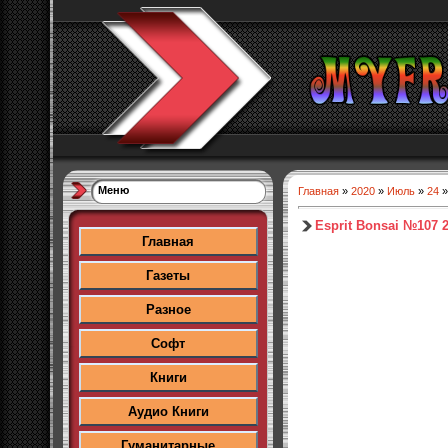
Меню
Главная
»
2020
»
Июль
»
24
»
Esprit Bonsai №107 
Главная
Газеты
Разное
Софт
Книги
Аудио Книги
Гуманитарные