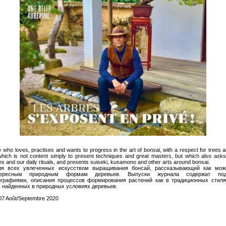
 who loves, practises and wants to progress in the art of bonsai, with a respect for trees a
 which is not content simply to present techniques and great masters, but which also asks
ives and our daily rituals, and presents suiseki, kusamono and other arts around bonsai.
я всех увлеченных искусством выращивания бонсай, рассказывающий как мож
тересным природным формам деревьев. Выпуски журнала содержат под
графиями, описания процессов формирования растений как в традиционных стилях
найденных в природных условиях деревьев.
07 Août/Septembre 2020