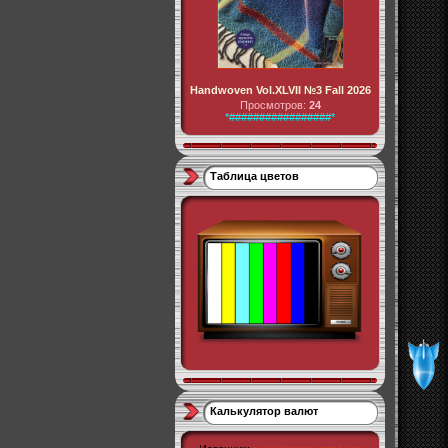
Handwoven Vol.XLVII №3 Fall 2026
Просмотров:
24
*#################*
Таблица цветов
Калькулятор валют