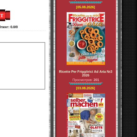
*#################*
[05.08.2026]
йтинг
:
0.0
/
0
Ricette Per Friggitrici Ad Aria №3
2026
Просмотров:
201
*#################*
[03.08.2026]