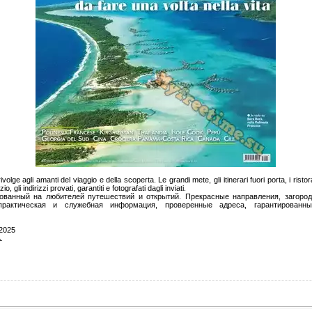
lge agli amanti del viaggio e della scoperta. Le grandi mete, gli itinerari fuori porta, i ristoran
o, gli indirizzi provati, garantiti e fotografati dagli inviati.
ванный на любителей путешествий и открытий. Прекрасные направления, загоро
практическая и служебная информация, проверенные адреса, гарантированн
2025
.