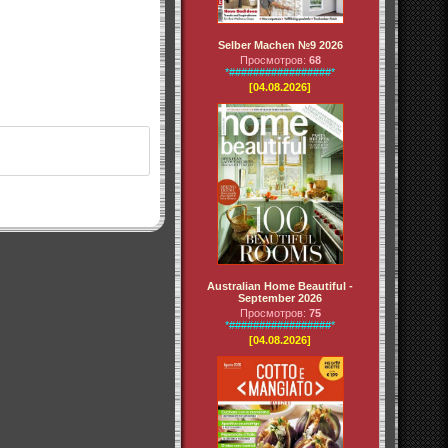
Selber Machen №9 2026
Просмотров:
68
*#################*
[04.08.2026]
Australian Home Beautiful -
September 2026
Просмотров:
75
*#################*
[04.08.2026]