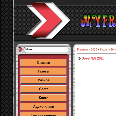
Меню
Главная
»
2025
»
Июль
»
26
»
Dove №8 2025
Главная
Газеты
Разное
Софт
Книги
Аудио Книги
Гуманитарные