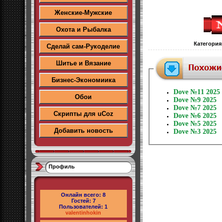
Женские-Мужские
Охота и Рыбалка
Категория
Сделай сам-Рукоделие
Шитье и Вязание
Бизнес-Экономиика
Dove №11 2025
Обои
Dove №9 2025
Dove №7 2025
Скрипты для uCoz
Dove №6 2025
Dove №5 2025
Добавить новость
Dove №3 2025
Профиль
Онлайн всего:
8
Гостей:
7
Пользователей:
1
valentinhokin