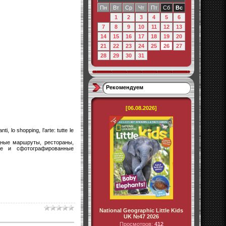
Пн
Вт
Ср
Чт
Пт
Сб
Вс
1
2
3
4
5
6
7
8
9
10
11
12
13
14
15
16
17
18
19
20
21
22
23
24
25
26
27
28
29
30
31
Рекомендуем
[06.08.2026]
ti, lo shopping, l’arte: tutte le
дные маршруты, рестораны,
ые и сфотографированные
National Geographic Little Kids
UK №47 2026
Просмотров:
412