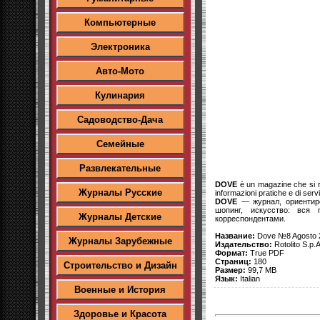
Компьютерные
Электроника
Авто-Мото
Кулинария
Садоводство-Дача
Семейные
Развлекательные
DOVE
è un magazine che si rivo
Журналы Русские
informazioni pratiche e di servizi
DOVE
— журнал, ориентиро
шопинг, искусство: вся 
Журналы Детские
корреспондентами.
Название:
Dove №8 Agosto 
Журналы Зарубежные
Издательство:
Rotolito S.p.A
Формат:
True PDF
Страниц:
180
Строительство и Дизайн
Размер:
99,7 MB
Язык:
Italian
Военные и История
Здоровье и Красота