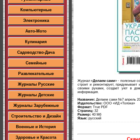
Компьютерные
Электроника
Авто-Мото
Кулинария
Садоводство-Дача
Семейные
Развлекательные
Журнал «
Делаем сами
» - полезные с
Журналы Русские
строит и ремонтирует, придумывает 
своими руками, создает уют в дом
информация.
Журналы Детские
Название:
Делаем сами №7 апрель 2
Издательство:
ООО «ИД «Толока»
Журналы Зарубежные
Формат:
True PDF
Страниц:
32
Размер:
40 Мб
Строительство и Дизайн
Язык:
русский
Военные и История
Здоровье и Красота
Скача