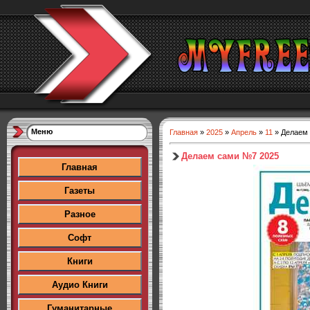
Меню
Главная
»
2025
»
Апрель
»
11
» Делаем
Делаем сами №7 2025
Главная
Газеты
Разное
Софт
Книги
Аудио Книги
Гуманитарные