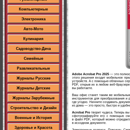
Компьютерные
Электроника
Авто-Мото
Кулинария
Садоводство-Дача
Семейные
Развлекательные
Adobe Acrobat Pro 2025
— это полнос
этого решения входит мобильное при
Журналы Русские
устройств. А с помощью облачных сер
PDF, открыв их в любом веб-браузере
Журналы Детские
вы работаете.
Ваш офис станет таким же мобильным,
Журналы Зарубежные
инструментов для преобразования и р
где угодно. Начните создавать докум
из дома — это просто, быстро и удобн
Строительство и Дизайн
Acrobat Pro
творит чудеса. Теперь вы
сфотографируйте его с помощью сма
Военные и История
в файл PDF, который можно отредакт
в исходном документе.
Здоровье и Красота
Электронные подписи. Повсюду. Се