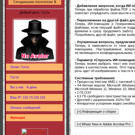
Сегодняшние посетители:
5
- Добавление запросов, когда ИИ 
Теперь при обработке файла PDF с п
Добрый день, Гость
помогает упорядочить свои мысли и с
- Переключение на другой файл дл
Теперь ИИ-помощник и Генеративна
файлами, если текущий файл не подд
времени и сразу продолжить работу.
Попробовать другой файл, затем выбе
- Улучшенные вопросы, предлагаем
Теперь, в зависимости от типа до
помощника. Настраиваемые вопрос
не являющихся конфиденциальными, п
- Параметр «Спросить ИИ-помощни
Теперь можно выбрать текст или из
Логин: Гость
прямо в контекстном меню. Этот пар
речь идет об изображениях и тексте в
Гости
Системные требования:
• Процессор Intel или AMD с тактовой 
• 64-битная версии Microsoft Window
Вы у нас: -й день
Microsoft Windows 11, Windows 10, Wi
• 2 ГБ ОЗУ
• 4,5 ГБ свободного пространства на 
Ваш IP: 216.73.216.216
• Дисплей с разрешением 1024×768
• Аппаратное ускорение видео (необяз
Личных сообщений:
Функции