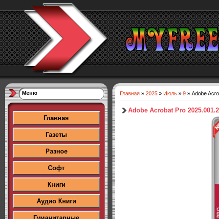
Меню
Главная
»
2025
»
Июль
»
9
» Adobe Acro
Adobe Acrobat Pro 2025.001.2
Главная
Газеты
Разное
Софт
Книги
Аудио Книги
Гуманитарные