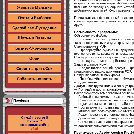
устройств по всему миру. Любой пол
пальцем по экрану сенсорного устрой
Женские-Мужские
добавления подписей. Оно позволяет 
Охота и Рыбалка
Привлекательный сенсорный пользова
к необходимым инструментам и учиты
другой.
Сделай сам-Рукоделие
Возможности программы:
Объединение файлов.
Шитье и Вязание
— Храните все материалы в одном 
электронной почты и другие файлы в 
Сканирование в PDF.
Бизнес-Экономиика
— Преобразуйте бумажные документ
повторного использования в нескольк
Стандартизация повседневных операц
Обои
— Последовательность действий при с
Защита файлов PDF.
— Предоставляя общий доступ к фай
Скрипты для uCoz
содержимого ваших документов PDF.
Создание заполняемых форм.
Добавить новость
— Преобразуйте имеющиеся бумажн
и подписывать.
Доступ к инструментам с любых устро
— Получайте доступ к инструментам P
Воспользуйтесь комплексным решение
— Работайте на компьютерах под упра
— Создание высококачественных фай
Профиль
— Редактирование и экспорт файлов P
— Подписание и отправка на подписа
— Мгновенное редактирование отскан
— Редактирование и упорядочение фай
Онлайн всего:
8
— Добавление аудио- и видеозаписей
Гостей:
7
— Согласованная подготовка файлов 
Пользователей:
1
— Удаление конфиденциальной инфор
v4sil
Преимущества Adobe Acrobat Pro 20