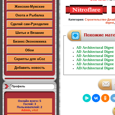
Женские-Мужские
Охота и Рыбалка
Категория
:
Строительство-Диза
digest
Сделай сам-Рукоделие
Шитье и Вязание
Бизнес-Экономиика
AD Architectural Digest
Обои
AD Architectural Digest
AD Architectural Digest
Скрипты для uCoz
AD Architectural Digest
AD Architectural Digest
Добавить новость
AD/Architectural Digest
Профиль
Онлайн всего:
5
Гостей:
3
Пользователей:
2
Admin
,
v4sil