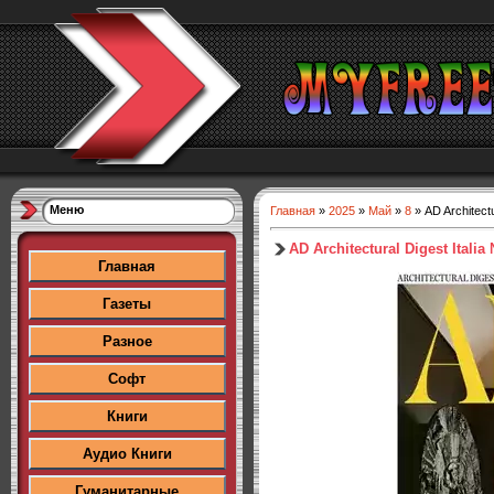
Меню
Главная
»
2025
»
Май
»
8
» AD Architectu
AD Architectural Digest Itali
Главная
Газеты
Разное
Софт
Книги
Аудио Книги
Гуманитарные