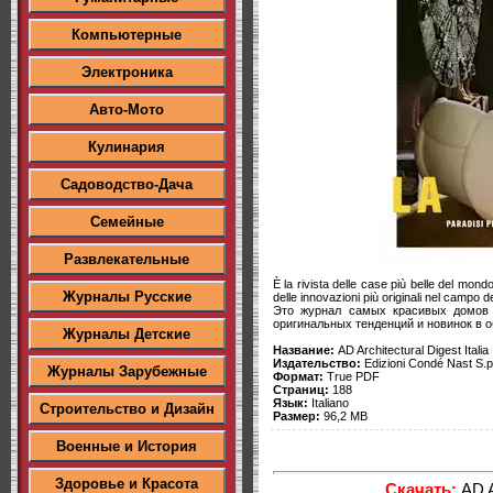
Компьютерные
Электроника
Авто-Мото
Кулинария
Садоводство-Дача
Семейные
Развлекательные
È la rivista delle case più belle del mon
Журналы Русские
delle innovazioni più originali nel campo de
Это журнал самых красивых домов
оригинальных тенденций и новинок в о
Журналы Детские
Название:
AD Architectural Digest Ital
Издательство:
Edizioni Condé Nast S.p
Журналы Зарубежные
Формат:
True PDF
Страниц:
188
Язык:
Italiano
Строительство и Дизайн
Размер:
96,2 MB
Военные и История
Здоровье и Красота
Скачать:
AD A