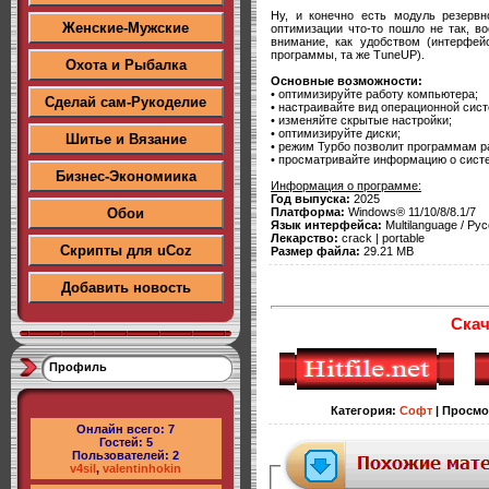
Ну, и конечно есть модуль резервно
Женские-Мужские
оптимизации что-то пошло не так, в
внимание, как удобством (интерфей
программы, та же TuneUP).
Охота и Рыбалка
Основные возможности:
• оптимизируйте работу компьютера;
Сделай сам-Рукоделие
• настраивайте вид операционной сис
• изменяйте скрытые настройки;
• оптимизируйте диски;
Шитье и Вязание
• режим Турбо позволит программам р
• просматривайте информацию о сист
Бизнес-Экономиика
Информация о программе:
Год выпуска:
2025
Платформа:
Windows® 11/10/8/8.1/7
Обои
Язык интерфейса:
Multilanguage / Рус
Лекарство:
crack | portable
Скрипты для uCoz
Размер файла:
29.21 MB
Добавить новость
Скач
Профиль
Категория
:
Софт
|
Просмо
Онлайн всего:
7
Гостей:
5
Пользователей:
2
v4sil
,
valentinhokin