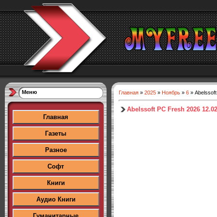
Меню
Главная
»
2025
»
Ноябрь
»
6
» Abelssoft
Abelssoft PC Fresh 2026 12.02
Главная
Газеты
Разное
Софт
Книги
Аудио Книги
Гуманитарные