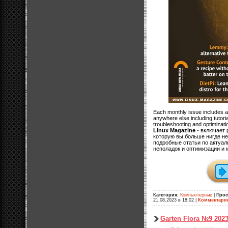
Each monthly issue includes a
anywhere else including tutoria
troubleshooting and optimizati
Linux Magazine
- включает
которую вы больше нигде не
подробные статьи по актуа
неполадок и оптимизации и 
Категория:
Компьютерные
|
Прос
21.08.2023 в 18:02
|
Комментари
Garten Flora №9 202