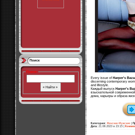
Поиск
Поиск
:
Every issue of
Harper's Baza
discerning contemporary woma
and lifestyle.
Каждый выпуск
Harper's Ba
взыскательной современной
дома, карьеры и образа жиз
Категория:
Женские-Мужские
|
П
Дата:
21.08.2023 в 23:15
|
Коммен