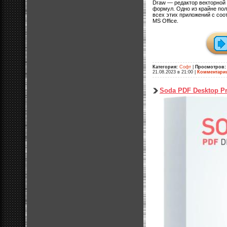
Draw — редактор векторной
формул. Одно из крайне по
всех этих приложений с со
MS Office.
Категория:
Софт
|
Просмотров:
21.08.2023 в 21:00
|
Комментари
Soda PDF Desktop Pr