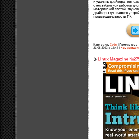
и удалить драйвера, тем с
с нестабильной работой дисп
материнской платой, звуков
драйверы для вашего устро
производительности ПК.
Категория:
Софт
|
Просмотров:
21.08.2023 в 18:47
|
Комментари
Linux Magazine №27