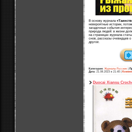
В основу журнала
«Таинств
невероятные истории, пото
загадочные события интерес
природа людей: в жизни долж
на страницах журнала стать
снов, рассказы очевидцев о
другое.
Категория:
Журналы Русские
|
П
Дата:
21.08.2023 в 21:40
|
Коммен
Duocai Xiansu Сroch