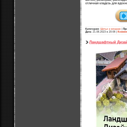
отличная кладезь для вдохн
Категория:
Шитье и вязание
|
Пр
Дата:
21.08.2023 в 20:06
|
Коммен
Ландшафтный Дизай