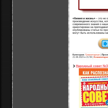
«Химия и жизнь»
– это не 
произведение искусства, ко
современного знания о наш
ориентирован на преподават
опубликованы статьи по пр
могут быть использованы ка
Категория:
Гуманитарные
|
Прос
21.08.2023 в 21:59
|
Комментари
Народный совет №3