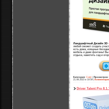
Ландшафтный Дизайн 3D
—
любой сможет создать участ
есть дома, изящные беседки
мебель и даже фонтаны! Вы
отдыха, наметить сад и огор
Категория:
Софт
|
Просмотров:
21.08.2023 в 19:59
|
Комментари
Driver Talent Pro 8.1.