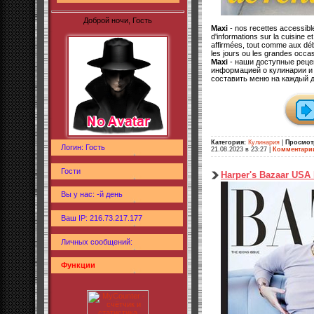
Доброй ночи, Гость
Maxi
- nos recettes accessibl
d'informations sur la cuisine e
affirmées, tout comme aux dé
les jours ou les grandes occa
Maxi
- наши доступные реце
информацией о кулинарии и 
составить меню на каждый д
Категория:
Кулинария
|
Просмот
Логин: Гость
21.08.2023 в 23:27
|
Комментари
Гости
Harper's Bazaar USA
Вы у нас: -й день
Ваш IP: 216.73.217.177
Личных сообщений:
Функции