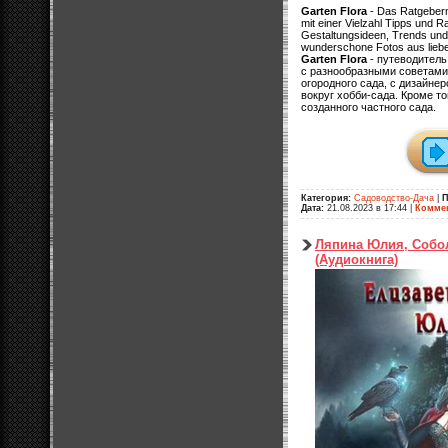
Garten Flora
- Das Ratgeberm
mit einer Vielzahl Tipps und R
Gestaltungsideen, Trends un
wunderschone Fotos aus liebev
Garten Flora
- путеводитель
с разнообразными советами
огородного сада, с дизайне
вокруг хобби-сада. Кроме т
созданного частного сада.
Категория:
Садоводство-Дача
|
П
Дата:
21.08.2023 в 17:44
|
Коммен
Ляпина Юлия, Собол
(Аудиокнига)