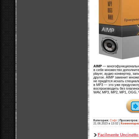
AIMP
— многофункциональны
в себе множество дополнител
player, аудио конвертер, за
другое. AIMP заменит множе
не придётся искать специал
в MP3 — это уже предусмот
воспроизводить без плагин
WAV, MP3, MP2, MP1, OGG, 
Категория:
Софт
|
Просмотров:
21.08.2023 в 13:02
|
Комментари
Facilmente Uncinett