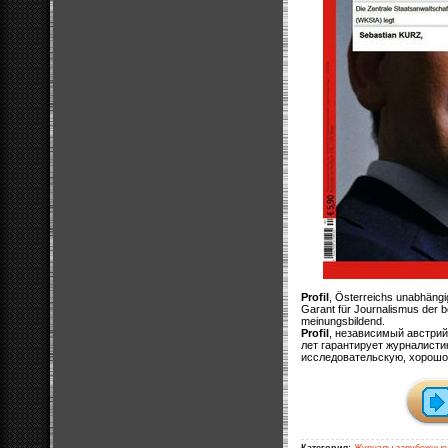
Profil
, Österreichs unabhängi
Garant für Journalismus der be
meinungsbildend.
Profil
, независимый австрий
лет гарантирует журналисти
исследовательскую, хорош
Категория:
Журналы зарубежные