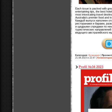
Each issue is packed with grea
entertaining tips, the best hot
most intoxicating travel desti
Australia's premier food and t
Каждый выпуск наполнен от
ресторанами и барами, раз
и щедрыми спредами по не
туристических направлений 
ведущего австралийского жу
Категория:
Кулинария
|
Просмот
21.08.2023 в 22:47
|
Комментари
Profil №34 2023