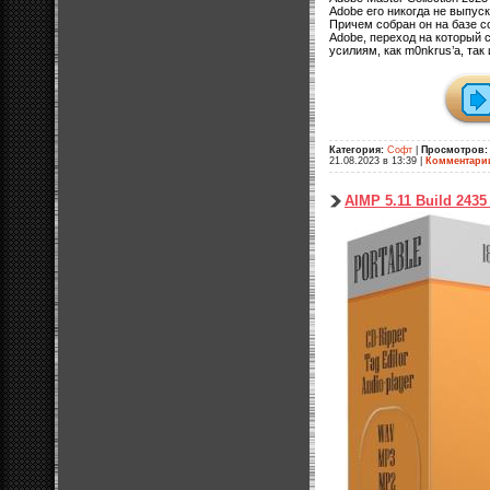
Adobe его никогда не выпуск
Причем собран он на базе с
Adobe, переход на который
усилиям, как m0nkrus’a, так 
Категория:
Софт
|
Просмотров:
21.08.2023 в 13:39
|
Комментари
AIMP 5.11 Build 2435 