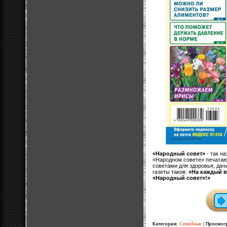
«Народный совет»
- так н
«Народном совете» печатаю
советами для здоровья, дач
газеты таков:
«На каждый в
«Народный совет»!»
Категория:
Семейные
|
Просмот