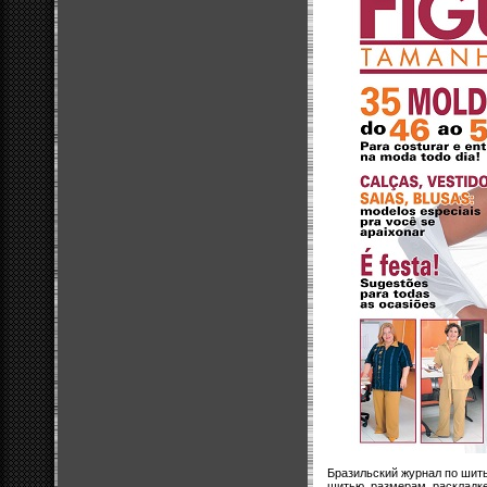
Бразильский журнал по шить
шитью, размерам, раскладке