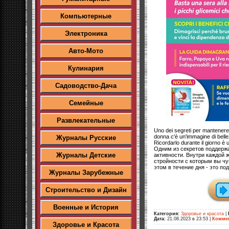
Компьютерные
Электроника
Авто-Мото
Кулинария
Садоводство-Дача
Семейные
Развлекательные
Uno dei segreti per mantenere
donna c'è un'immagine di bellez
Журналы Русские
Ricordarlo durante il giorno è
Одним из секретов поддерж
Журналы Детские
активности. Внутри каждой 
стройности с которым вы ч
этом в течение дня - это п
Журналы Зарубежные
Строительство и Дизайн
Военные и История
Категория:
Здоровье и красота
|
Дата:
21.08.2023 в 23:53
|
Коммен
Здоровье и Красота