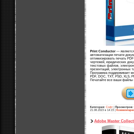
Print Conductor
— является
автоматизации печати доку
оптимизировать печать PDF
чертежей, юридических доку
текстовых файлов, электро
презентаций, электронных т
Программа поддерживает м
PDF, DOC, TXT, PSD, XLS, P
Печатайте все ваши файлы 
Категория:
Софт
|
Просмотров:
21.08.2023 в 14:15
|
Комментари
Adobe Master Collec