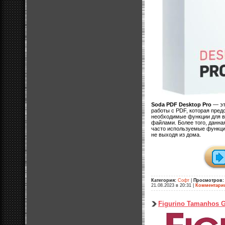
Soda PDF Desktop Pro
— эт
работы с PDF, которая пред
необходимые функции для в
файлами. Более того, данна
часто используемые функци
не выходя из дома.
Категория:
Софт
|
Просмотров:
21.08.2023 в 20:31
|
Комментари
Figurino Tamanhos 