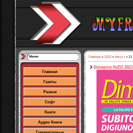
Меню
Главная
»
2023
»
Август
»
21
Dimagrire №257 2023
Главная
Газеты
Разное
Софт
Книги
Аудио Книги
Гуманитарные