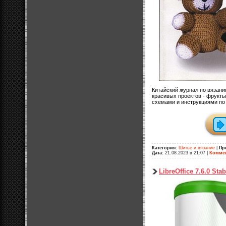
Китайский журнал по вязани
красивых проектов - фрукты
схемами и инструкциями по
Категория:
Шитье и вязание
|
Пр
Дата:
21.08.2023 в 21:07
|
Коммен
LibreOffice 7.6.0 Sta