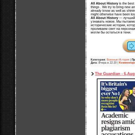
All About History
is the best
things . We try to bring new an
already know as well as shinin
might otherwise have been los
All About History
— лучший 
узнавать новое. Мы пытаем
исторические истории, котор
проливаем свет на персонаж
могли бы остаться в тени.
Категория:
Военные-История
|
П
Дата:
Вчера в 22:20
|
Комментар
The Guardian - 6,Aug