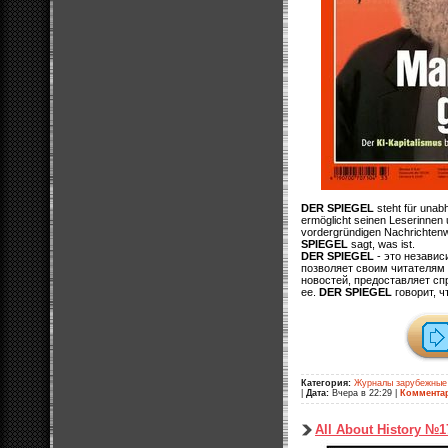
DER SPIEGEL
steht für unab
ermöglicht seinen Leserinnen 
vordergründigen Nachrichtenwel
SPIEGEL
sagt, was ist.
DER SPIEGEL
- это незави
позволяет своим читателям
новостей, предоставляет с
ее.
DER SPIEGEL
говорит, ч
Категория:
Журналы зарубежные
|
Дата:
Вчера в 22:29
|
Коммента
All About History №1