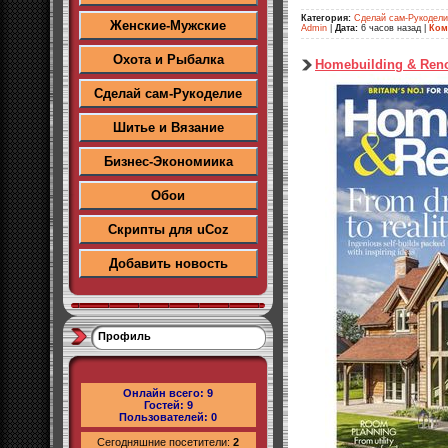
Категория:
Сделай сам-Рукодел
Женские-Мужские
Admin
|
Дата:
6 часов назад
|
Ком
Охота и Рыбалка
Homebuilding & Reno
Сделай сам-Рукоделие
Шитье и Вязание
Бизнес-Экономиика
Обои
Скрипты для uCoz
Добавить новость
Профиль
Онлайн всего:
9
Гостей:
9
Пользователей:
0
Сегодняшние посетители:
2