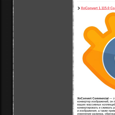
XnConvert 1.115.0 Co
XnConvert Commercial
— эт
конвертер изображений, он 
ваших массивных коллекций
конвертировать и сжимать 
и изображения, а также при
изменение размера, обрезка