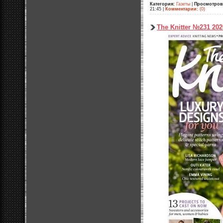
Категория:
Газеты
|
Просмотров
21:45
|
Комментарии:
(0)
The Knitter №231 202