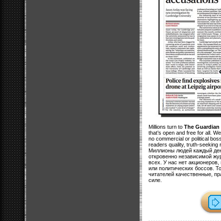
Millions turn to
The Guardian
that’s open and free for all. 
no commercial or political bos
readers quality, truth-seeking 
Миллионы людей каждый де
откровенно независимой жур
всех. У нас нет акционеров
или политических боссов. Т
читателей качественные, пр
силе.