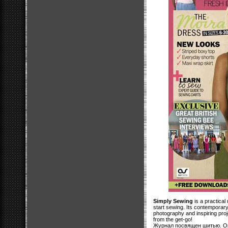
Simply Sewing
is a practica
start sewing. Its contemporary 
photography and inspiring pro
from the get-go!
Журнал посвящен шитью. Ор