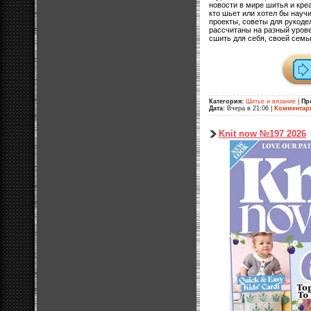
новости в мире шитья и кре
кто шьет или хотел бы нау
проекты, советы для рукоде
рассчитаны на разный уров
сшить для себя, своей семь
Категория:
Шитье и вязание
|
Пр
Дата:
Вчера в 21:06
|
Комментар
Knit now №197 2026