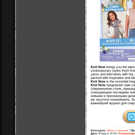
Knit Now
brings you the lates
contemporary styles fresh from
yarns and interviews with hot,
packed with inspiration and ide
Knit Now
is the essential mag
Knit Now
предлагает вам са
современном стиле, пришед
освещающем последние ново
новыми и признанными дизай
вы захотите попробовать. Б
важнейший журнал для сов
Категория:
Шитье и вязание
|
Пр
Дата:
Вчера в 20:54
|
Комментар