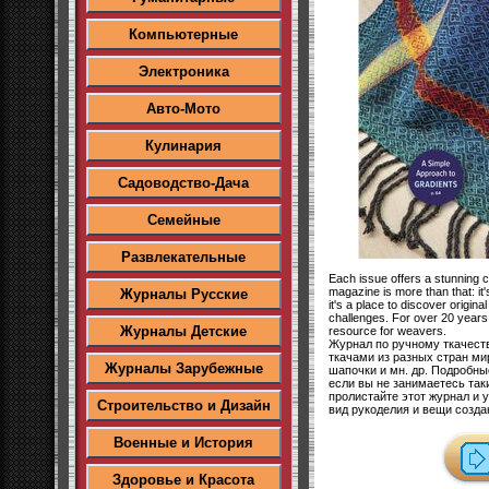
Компьютерные
Электроника
Авто-Мото
Кулинария
Садоводство-Дача
Семейные
Развлекательные
Each issue offers a stunning co
magazine is more than that: it
Журналы Русские
it's a place to discover origin
challenges. For over 20 year
Журналы Детские
resource for weavers.
Журнал по ручному ткачест
ткачами из разных стран ми
Журналы Зарубежные
шапочки и мн. др. Подробн
если вы не занимаетесь так
пролистайте этот журнал и 
Строительство и Дизайн
вид рукоделия и вещи созда
Военные и История
Здоровье и Красота