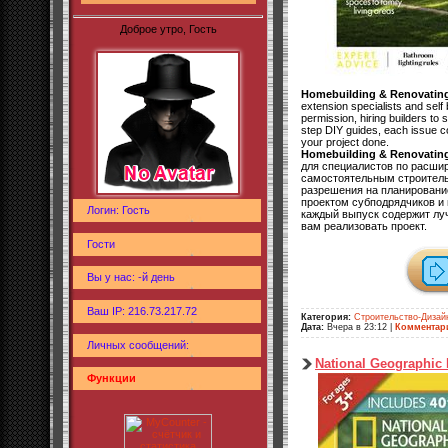
Доброе утро, Гость
Homebuilding & Renovatin
extension specialists and self 
permission, hiring builders t
step DIY guides, each issue co
your project done.
Homebuilding & Renovatin
для специалистов по расши
самостоятельным строительс
разрешения на планировани
проектом субподрядчиков и
Логин: Гость
каждый выпуск содержит лу
вам реализовать проект.
Гости
Вы у нас: -й день
Ваш IP: 216.73.217.72
Категория:
Строительство-Дизай
Дата:
Вчера в 23:12
|
Комментар
Личных сообщений:
National Geographic 
Функции