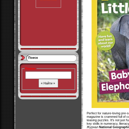
Поиск
Поиск
:
Perfect for nature-loving pre-
magazine is crammed full of cu
teasing puzzles. It's not just f
key skills in numeracy, literac
Журнал
National Geographic