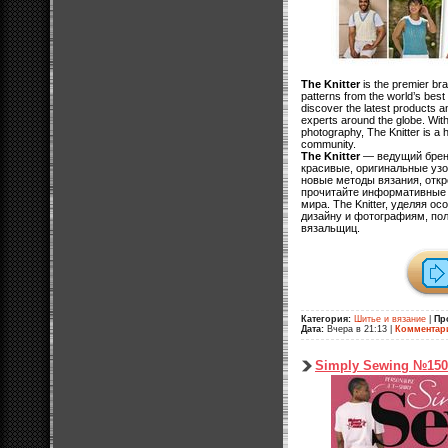
The Knitter
is the premier bra
patterns from the world’s best
discover the latest products an
experts around the globe. With
photography, The Knitter is a 
community.
The Knitter
— ведущий бренд
красивые, оригинальные узо
новые методы вязания, откр
прочитайте информативные и
мира. The Knitter, уделяя 
дизайну и фотографиям, по
вязальщиц.
Категория:
Шитье и вязание
|
Пр
Дата:
Вчера в 21:13
|
Комментар
Simply Sewing №150