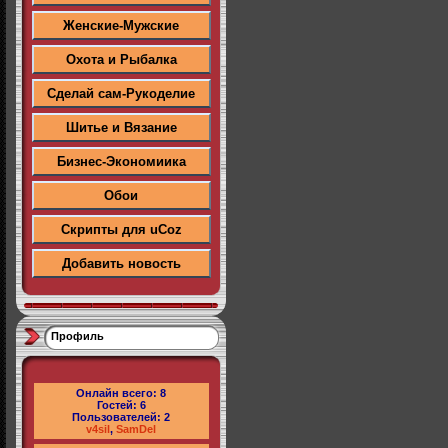
Женские-Мужские
Охота и Рыбалка
Сделай сам-Рукоделие
Шитье и Вязание
Бизнес-Экономиика
Обои
Скрипты для uCoz
Добавить новость
Профиль
Онлайн всего:
8
Гостей:
6
Пользователей:
2
v4sil
,
SamDel