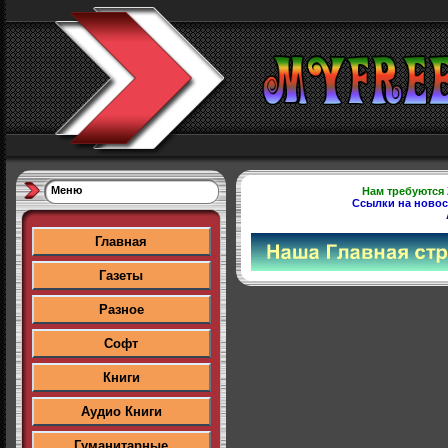
Меню
Нам требуются
Ссылки на новост
Главная
Газеты
Разное
Софт
Книги
Аудио Книги
Гуманитарные