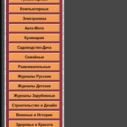
Компьютерные
Электроника
Авто-Мото
Кулинария
Садоводство-Дача
Семейные
Развлекательные
Журналы Русские
Журналы Детские
Журналы Зарубежные
Строительство и Дизайн
Военные и История
Здоровье и Красота