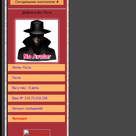
Сегодняшние посетители:
4
Доброе утро, Гость
Логин: Гость
Гости
Вы у нас: -й день
Ваш IP: 216.73.216.136
Личных сообщений:
Функции