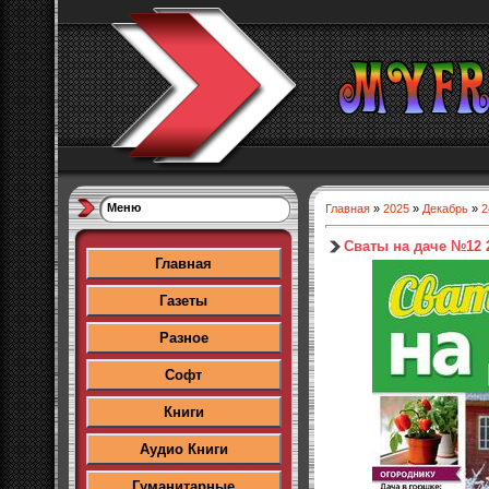
Меню
Главная
»
2025
»
Декабрь
»
2
Сваты на даче №12 
Главная
Газеты
Разное
Софт
Книги
Аудио Книги
Гуманитарные