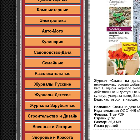
Компьютерные
Электроника
Авто-Мото
Кулинария
Садоводство-Дача
Семейные
Развлекательные
Журнал «
Сваты на даче
Журналы Русские
неимоверных усилий добит
быт. В одном журнале око
действенные и доступные 
Журналы Детские
культур, ухода за ними, бо
Ведь, как говорят в народе,
Журналы Зарубежные
Название:
Сваты на даче №
Издательство:
ООО «ИД «Т
Формат:
True PDF
Строительство и Дизайн
Страниц:
32
Размер:
36,3 MB
Язык:
русский
Военные и История
Здоровье и Красота