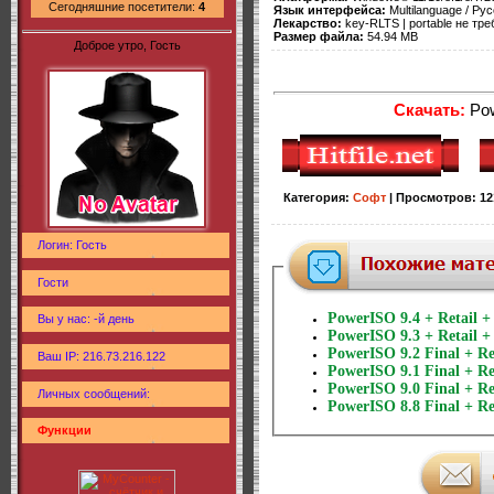
Сегодняшние посетители:
4
Язык интерфейса:
Multilanguage / Рус
Лекарство:
key-RLTS | portable не тр
Размер файла:
54.94 MB
Доброе утро, Гость
Скачать:
Pow
Категория
:
Софт
|
Просмотров
:
12
Логин: Гость
Гости
PowerISO 9.4 + Retail +
Вы у нас: -й день
PowerISO 9.3 + Retail +
PowerISO 9.2 Final + Re
Ваш IP: 216.73.216.122
PowerISO 9.1 Final + Re
PowerISO 9.0 Final + Re
Личных сообщений:
PowerISO 8.8 Final + Re
Функции