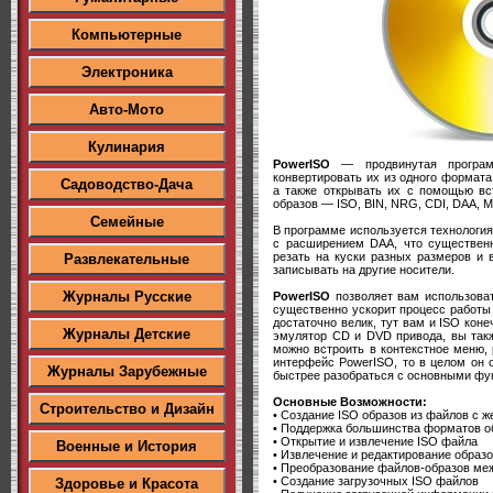
Компьютерные
Электроника
Авто-Мото
Кулинария
PowerISO
— продвинутая програм
конвертировать их из одного формат
Садоводство-Дача
а также открывать их с помощью вс
образов — ISO, BIN, NRG, CDI, DAA, MD
Семейные
В программе используется технологи
с расширением DAA, что существен
резать на куски разных размеров и
Развлекательные
записывать на другие носители.
Журналы Русские
PowerISO
позволяет вам использова
существенно ускорит процесс работ
достаточно велик, тут вам и ISO кон
Журналы Детские
эмулятор CD и DVD привода, вы так
можно встроить в контекстное меню,
интерфейс PowerISO, то в целом он 
Журналы Зарубежные
быстрее разобраться с основными фу
Основные Возможности:
Строительство и Дизайн
• Создание ISO образов из файлов с ж
• Поддержка большинства форматов об
• Открытие и извлечение ISO файла
Военные и История
• Извлечение и редактирование образ
• Преобразование файлов-образов ме
• Создание загрузочных ISO файлов
Здоровье и Красота