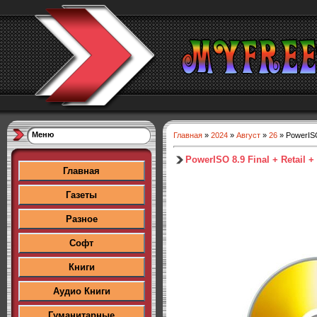
Меню
Главная
»
2024
»
Август
»
26
» PowerISO 
PowerISO 8.9 Final + Retail +
Главная
Газеты
Разное
Софт
Книги
Аудио Книги
Гуманитарные