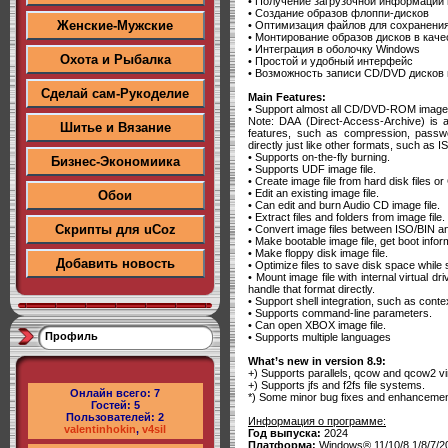
• Получение загрузочной информации 
• Создание образов флоппи-дисков
Женские-Мужские
• Оптимизация файлов для сохранения
• Монтирование образов дисков в каче
• Интеграция в оболочку Windows
Охота и Рыбалка
• Простой и удобный интерфейс
• Возможность записи CD/DVD дисков 
Сделай сам-Рукоделие
Main Features:
• Support almost all CD/DVD-ROM image 
Note: DAA (Direct-Access-Archive) is 
Шитье и Вязание
features, such as compression, passwor
directly just like other formats, such as 
• Supports on-the-fly burning.
Бизнес-Экономиика
• Supports UDF image file.
• Create image file from hard disk files
• Edit an existing image file.
Обои
• Can edit and burn Audio CD image file.
• Extract files and folders from image file.
Скрипты для uCoz
• Convert image files between ISO/BIN an
• Make bootable image file, get boot infor
• Make floppy disk image file.
Добавить новость
• Optimize files to save disk space while 
• Mount image file with internal virtual dr
handle that format directly.
• Support shell integration, such as con
• Supports command-line parameters.
• Can open XBOX image file.
Профиль
• Supports multiple languages
What’s new in version 8.9:
+) Supports parallels, qcow and qcow2 virt
+) Supports jfs and f2fs file systems.
Онлайн всего:
7
*) Some minor bug fixes and enhancemen
Гостей:
5
Пользователей:
2
Информация о программе:
valentinhokin
,
v4sil
Год выпуска:
2024
Платформа:
Windows® 11/10/8.1/8/7/2