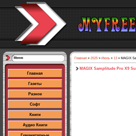
Меню
Главная
»
2025
»
Июль
»
13
» MAGIX Samp
MAGIX Samplitude Pro X9 Suit
Главная
Газеты
Разное
Софт
Книги
Аудио Книги
Гуманитарные