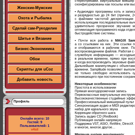
стереотреками. Виртуальный микшер 
сконфигурированы как посылы или вы
Женские-Мужские
• Аудиоядро программы хоть и записы
и разрядностью до 24 бит (причем, 
Охота и Рыбалка
с файлами частотой дискретизации 
использующим последовательные вычис
удивительно прозрачное звучание м
Сделай сам-Рукоделие
оптимизация программного кода отдел
быстродействие системы.
Шитье и Вязание
• Почти вся работа в
MAGIX Samp
а со ссылками на них. Эти ссылки п
и отображаются в рабочем окне. П
Бизнес-Экономиика
воспроизведением файлов. Работая с о
служебную информацию — исходные ф
в реальном времени, прямо при восп
Обои
и когда воспроизводить звуковые файл
Дальнейшие манипуляции с объектами
Скрипты для uCoz
времени. Samplitude позволяет выпол
не только свободно использовать о
возникающего при постоянном сохран
Добавить новость
Некоторые особенности:
Простота в использовании
Прямая многодорожечная запись
Первоклассные виртуальные инструм
Высококачественные студийные эфф
Профиль
Профессиональный микшерный пульт
Синхронизация аудио и MIDI редактир
набор для идеального звука
Коррекции обратного шага
Запись аудио CD (Redbook)
Онлайн всего:
10
Публикация онлайн напрямую
Гостей:
9
Поддержка VST, ASIO, ReWire, DirectX
Пользователей:
1
и многое, многое другое…
v4sil
Minimum system requirements
: