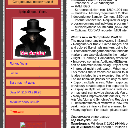
Сегодняшние посетители:
5
— Processor: 2 GHzandhigher
— RAM: 8GB
— Screenresolution: min. 1280×1024 pix
Добрый день, Гость
— Harddisk: Memoryrequirement 2 GBwith 
Independence Sampler Content. SSD r
— Internet connection: Required for regist
program content and individual program f
— Audioplayback: Sound card (ASIO-ca
— Optional: CD/DVD recorder, MIDI inter
What’s new in Samplitude ProX 9?
The most important innovations in Sampli
• Rangemarker track: Saved ranges can 
and colored like simple markers using bu
• Themarkermanagerhasbeenextendedto
markers are also displayed in the marke
• HighDPIHandling: Compatibility when wo
• Improved comping: AudioandMIDItakes c
Логин: Гость
can be removed in the dialog Project sta
• Improved multi-track export: When export
This means that if tracks are routed to 
Гости
is also included in the exported files of t
The old behavior (tracks are only routed th
• Export multiple areas: When exportin
Вы у нас: -й день
previously saved ranges into separate fil
• Display multiple visualizations with d
Ваш IP: 216.73.216.95
or masters) can now be displayed. You can
• Manysmall improvementstodetails, for 
Arts VocAlign and Synchro Arts Revoice 
Личных сообщений:
• Thewidthofthemixer window is now reta
peak meters in tracks that are armed for 
• Manybugfixes: For details, please rea
Функции
Информация о программе:
Год выпуска:
2025
Платформа:
Windows® 11/10
(64-bit o
Язык интерфейса:
English / Deutsch /