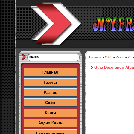
Меню
Главная
»
2025
»
Июнь
»
23
»
Guia Decorando Álb
Главная
Газеты
Разное
Софт
Книги
Аудио Книги
Гуманитарные