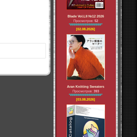
Blade Vol.LII №12 2026
Просмотров:
52
*#################*
[02.08.2026]
Aran Knitting Sweaters
Просмотров:
393
*#################*
[03.08.2026]