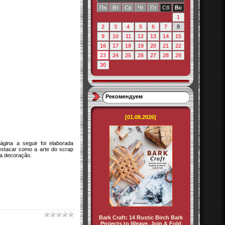
Пн
Вт
Ср
Чт
Пт
Сб
Вс
1
2
3
4
5
6
7
8
9
10
11
12
13
14
15
16
17
18
19
20
21
22
23
24
25
26
27
28
29
30
Рекомендуем
[01.08.2026]
gina a seguir foi elaborada
estacar como a arte do scrap
da decoração.
Bark Craft: 14 Rustic Birch Bark
Projects to Weave, Join & Fold