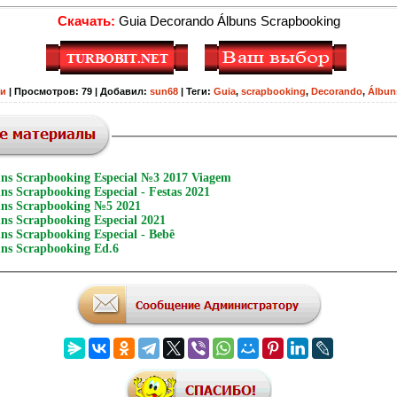
Скачать:
Guia Decorando Álbuns Scrapbooking
ги
|
Просмотров
:
79
|
Добавил
:
sun68
|
Теги
:
Guia
,
scrapbooking
,
Decorando
,
Álbun
ns Scrapbooking Especial №3 2017 Viagem
s Scrapbooking Especial - Festas 2021
ns Scrapbooking №5 2021
ns Scrapbooking Especial 2021
ns Scrapbooking Especial - Bebê
ns Scrapbooking Ed.6