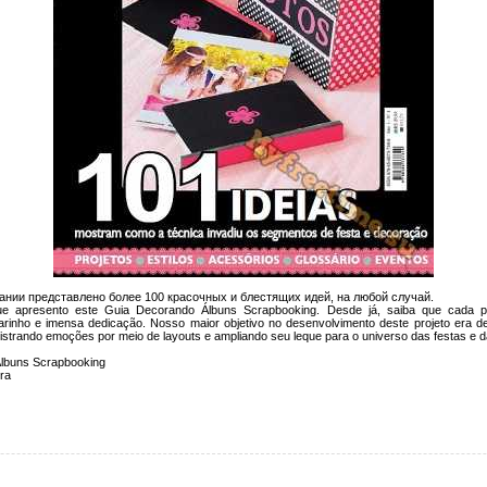
здании представлено более 100 красочных и блестящих идей, на любой случай.
e apresento este Guia Decorando Álbuns Scrapbooking. Desde já, saiba que cada pá
rinho e imensa dedicação. Nosso maior objetivo no desenvolvimento deste projeto era d
istrando emoções por meio de layouts e ampliando seu leque para o universo das festas e 
Álbuns Scrapbooking
ora