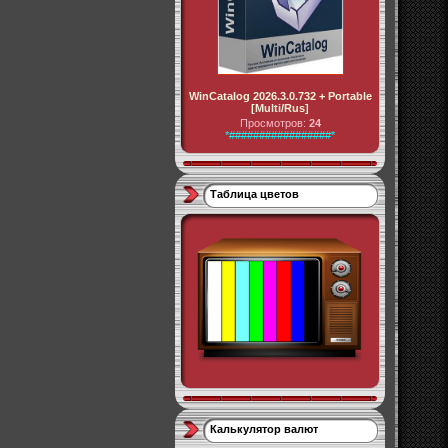
WinCatalog 2026.3.0.732 + Portable
[Multi/Rus]
Просмотров:
24
*#################*
Таблица цветов
Калькулятор валют