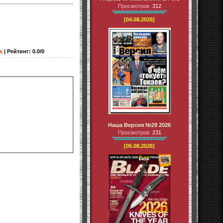
Просмотров:
312
*#################*
[04.08.2026]
s
|
Рейтинг
:
0.0
/
0
Наша Версия №29 2026
Просмотров:
231
*#################*
[05.08.2026]