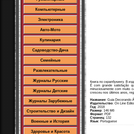
Компьютерные
Электроника
Авто-Мото
Кулинария
Садоводство-Дача
Семейные
Развлекательные
Журналы Русские
Книга по скрапбукингу. В и
É com grande satisfação qu
minuciosamente com muito ca
Журналы Детские
cresceu nos últimos anos, reg
Название
: Guia Decorando 
Журналы Зарубежные
Издательство
: On Line Edit
Год
: 2018
Размер
: 146 Мб
Строительство и Дизайн
Формат
: PDF
Страниц
: 132
Военные и История
Язык
: Portuguese
Здоровье и Красота