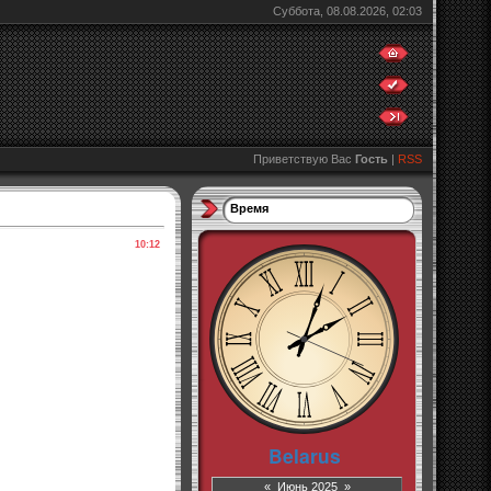
Суббота, 08.08.2026, 02:03
Приветствую Вас
Гость
|
RSS
Время
10:12
«
Июнь 2025
»