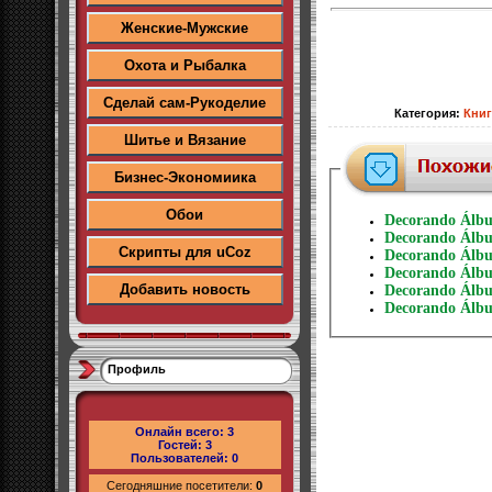
Женские-Мужские
Охота и Рыбалка
Сделай сам-Рукоделие
Категория
:
Кни
Шитье и Вязание
Бизнес-Экономиика
Обои
Decorando Álbu
Decorando Álbun
Скрипты для uCoz
Decorando Álbu
Decorando Álbu
Добавить новость
Decorando Álbu
Decorando Álbu
Профиль
Онлайн всего:
3
Гостей:
3
Пользователей:
0
Сегодняшние посетители:
0