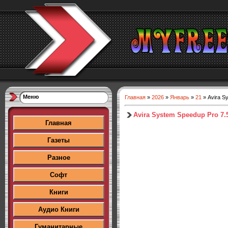
Меню
Главная
»
2026
»
Январь
»
21
» Avira Sy
Avira System Speedup Pro 7.5
Главная
Газеты
Разное
Софт
Книги
Аудио Книги
Гуманитарные