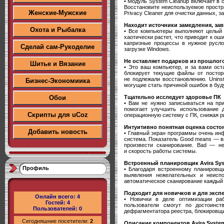
• Модуль System Cleanup включает в 
Восстановите неиспользуемое простра
Женские-Мужские
Privacy Cleaner для очистки данных, 
Находит источники замедления, зав
Охота и Рыбалка
• Все компьютеры выполняют целый 
хаотически растет, что приводит к ош
капризные процессы в нужное русло.
Сделай сам-Рукоделие
загрузке Windows.
Не оставляет подарков из прошлог
Шитье и Вязание
• Это ваш компьютер, и за вами оста
блокирует текущие файлы от посторо
не подлежали восстановлению. Unins
Бизнес-Экономиика
могущие стать причиной ошибок в бу
Тщательно исследует здоровье ПК
Обои
• Вам не нужно записываться на при
помогает улучшить использование 
Скрипты для uCoz
операционную систему с ПК, снижая р
Интуитивно понятная оценка состо
Добавить новость
• Главный экран программы очень ин
система. Показатель Good means — в
произвести сканирование. Bad — не
и скорость работы системы.
Встроенный планировщик Avira Sy
Профиль
• Благодаря встроенному планировщи
выявления нежелательных и неиспо
автоматическое сканирование каждый 
Подходит для новичков и для эксп
Онлайн всего:
4
• Новички в деле оптимизации ра
Гостей:
4
пользователи смогут по достоинс
Пользователей:
0
дефрагментатора реестра, блокировщи
Сегодняшние посетители:
2
Описание компонентов Avira Syste