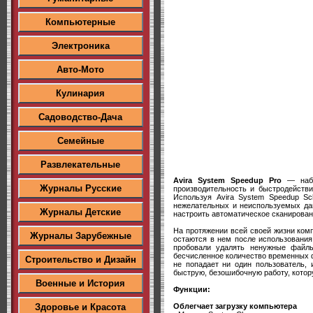
Компьютерные
Электроника
Авто-Мото
Кулинария
Садоводство-Дача
Семейные
Развлекательные
Avira System Speedup Pro
— набор
Журналы Русские
производительность и быстродейств
Используя Avira System Speedup Sc
нежелательных и неиспользуемых дан
Журналы Детские
настроить автоматическое сканирован
На протяжении всей своей жизни ком
Журналы Зарубежные
остаются в нем после использования
пробовали удалять ненужные файлы
бесчисленное количество временных ф
Строительство и Дизайн
не попадает ни один пользователь,
быструю, безошибочную работу, котор
Военные и История
Функции:
Облегчает загрузку компьютера
Здоровье и Красота