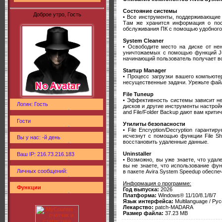
Состояние системы
Доброе утро, Гость
• Все инструменты, поддерживающие 
Там же хранится информация о пос
обслуживания ПК с помощью удобного
System Cleaner
• Освободите место на диске от не
уничтожаемых с помощью функций Junk
начинающий пользователь получает в
Startup Manager
• Процесс загрузки вашего компьюте
несущественные задачи. Урежьте файл
File Tuneup
• Эффективность системы зависит не 
Логин: Гость
дисков и другие инструменты настрой
and File/Folder Backup дают вам крити
Гости
Утилиты безопасности
• File Encryption/Decryption гаран
исчезнут с помощью функции File Shr
Вы у нас: -й день
восстановить удаленные данные.
Uninstaller
Ваш IP: 216.73.216.183
• Возможно, вы уже знаете, что удал
вы не знаете, что использование фун
Личных сообщений:
в пакете Avira System Speedup обеспе
Информация о программе:
Функции
Год выпуска:
2026
Платформа:
Windows® 11/10/8.1/8/7
Язык интерфейса:
Multilanguage / Рус
Лекарство:
patch-MADARA
Размер файла:
37.23 MB