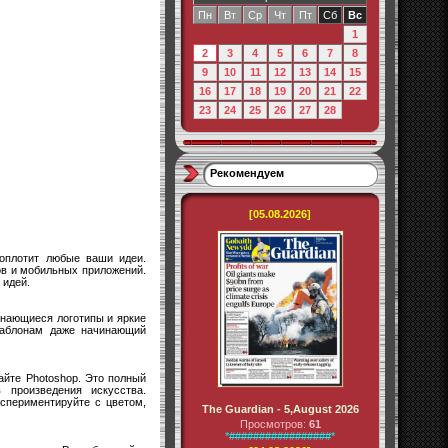
Пн
Вт
Ср
Чт
Пт
Сб
Вс
1
2
3
4
5
6
7
8
9
10
11
12
13
14
15
16
17
18
19
20
21
22
23
24
25
26
27
28
Рекомендуем
[05.08.2026]
оплотит любые ваши идеи.
ов и мобильных приложений.
 идей.
инающиеся логотипы и яркие
шаблонам даже начинающий
айте Photoshop. Это полный
 произведения искусства.
кспериментируйте с цветом,
The Guardian - 5,August 2026
Просмотров:
61
*#################*