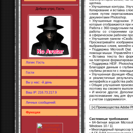
щелчка.
• Улучшенные контуры. Улу
Доброе утро, Гость
Копирование и вставка слое
слоев путем перетаскиван
документами Photoshop.
• Улучшенные подсказки. 
которые отображаются при 
Работа с 360-градусными п
работы со сторонними ср
в сферическом рабочем про
• Улучшения панели «Свойс
Просматривайте изображен
выбранных слоев, меняйте и
• Поддержка Microsoft Dia
помощи мыши. Управляйте па
• Вставка текста без фор
на повторное форматировани
Логин: Гость
• Поддержка HEIF. Photosho
Благодаря данным о глубин
глубины резкости с помощью
Гости
• Улучшенная функция «Выд
и реалистичные результат
интерфейса и удобства раб
Вы у нас: -й день
• Общие улучшения произво
поэтому вы сможете выполня
• И многое другое. Дополн
Ваш IP: 216.73.217.9
распознавание лиц для фу
с учетом содержимого».
Личных сообщений:
Функции
Системные требования
:
• 64-битная версия Micros
Windows 10 / 11
• Многоядерный процессор I
• 8 ГБ RAM (рекомендуется 