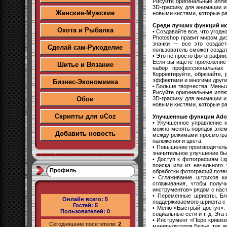
Рисуйте оригинальные иллю
3D-графику для анимации и
Женские-Мужские
новыми кистями, которые р
Среди лучших функций м
Охота и Рыбалка
• Создавайте все, что угодно
Photoshop правит миром ди
значки — все это создае
Сделай сам-Рукоделие
пользователь сможет создат
• Это не просто фотографии
Если вы ищете приложение 
Шитье и Вязание
набор профессиональных 
Корректируйте, обрезайте,
эффектами и многими друг
Бизнес-Экономиика
• Больше творчества. Мень
Рисуйте оригинальные иллю
3D-графику для анимации и
Обои
новыми кистями, которые р
Скрипты для uCoz
Улучшенные функции Ado
• Улучшенное управление 
можно менять порядок элем
Добавить новость
между режимами просмотра 
наложения и цвета.
• Повышение производительн
значительное улучшение бы
• Доступ к фотографиям Li
поиска или из начального
Профиль
обработки фотографий позво
• Сглаживание штрихов к
сглаживания, чтобы полу
инструментов» рядом с наст
• Переменные шрифты. Бла
Онлайн всего:
5
поддерживаемого шрифта с 
Гостей:
5
• Меню «Быстрый доступ». 
Пользователей:
0
социальные сети и т. д. Эт
• Инструмент «Перо кривиз
Сегодняшние посетители:
2
манипуляторов Безье, так ж