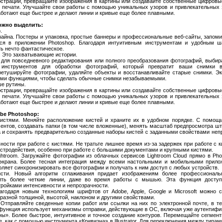
страции, превращайте изображения в картины или создавайте собственные цифров
 печати. Улучшайте свои работы с помощью уникальных узоров и привлекательных
аботают еще быстрее и делают линии и кривые еще более плавными.
ожно выделить:
.
зайна. Постеры и упаковка, простые баннеры и профессиональные веб-сайты, запом
тся в приложении Photoshop. Благодаря интуитивным инструментам и удобным 
ь нечто фантастическое.
. Это захватывающие истории.
для повседневного редактирования или полного преобразования фотографий, выбир
инструментов для обработки фотографий, который превратит ваши снимки в
 ретушируйте фотографии, удаляйте объекты и восстанавливайте старые снимки. Э
ими функциями, чтобы сделать обычные снимки незабываемыми.
ше рутины.
страции, превращайте изображения в картины или создавайте собственные цифров
 печати. Улучшайте свои работы с помощью уникальных узоров и привлекательных
аботают еще быстрее и делают линии и кривые еще более плавными.
be Photoshop:
кистями. Меняйте расположение кистей и храните их в удобном порядке. С помощ
ентов, создавать папки (в том числе вложенные), менять масштаб предпросмотра шт
и сохранять предварительно созданные наборы кистей с заданными свойствами непр
ости при работе с кистями. Не тратьте лишнее время из-за задержек при работе с 
стродействия, особенно при работе с большими документами и крупными кистями.
ghtroom. Загружайте фотографии из облачных сервисов Lightroom Cloud прямо в P
 экрана. Более тесная интеграция между всеми настольными и мобильными прилож
ляет синхронизировать все фотографии и получать к ним доступ с любых устройств.
исти. Новый алгоритм сглаживания придает изображениям более профессиональ
чить более четкие линии, даже во время работы с мышью. Эта функция досту
ройками интенсивности и непрозрачности.
годаря новым технологиям шрифтов от Adobe, Apple, Google и Microsoft можно с
разной толщиной, высотой, наклоном и другими свойствами.
Отправляйте сведенные копии работ или ссылки на них по электронной почте, в т
а функция использует механизмы отправки, действующие в ОС, включая уже аутентиф
ны». Более быстрое, интуитивное и точное создание контуров. Перемещайте сегмен
е, как с помощью инструмента «Кривизна» в Illustrator. Для переключения между типам