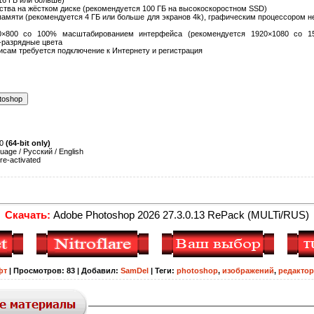
нства на жёстком диске (рекомендуется 100 ГБ на высокоскоростном SSD)
опамяти (рекомендуется 4 ГБ или больше для экранов 4k), графическим процессором н
0×800 со 100% масштабированием интерфейса (рекомендуется 1920×1080 со 1
2-разрядные цвета
висам требуется подключение к Интернету и регистрация
10
(64-bit only)
uage / Русский / English
re-activated
Скачать:
Adobe Photoshop 2026 27.3.0.13 RePack (MULTi/RUS)
фт
|
Просмотров
:
83
|
Добавил
:
SamDel
|
Теги
:
photoshop
,
изображений
,
редактор