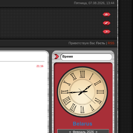
Пятница, 07.08.2026, 13:44
Приветствую Вас
Гость
|
RSS
Время
21:16
«
Февраль 2026
»