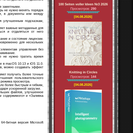
100 Seiten voller Ideen №3 2026
ее заметными.
Просмотров:
290
ерь не нужно менять порядок
*#################*
и, в документы или между
[04.08.2026]
ря улучшенным подсказкам,
няет важные метаданные для
ься и отдаляться от него
ание и состояние лицензии.
новременно для нескольких
м элементам управления без
лаживание.
ше не нужно тратить время
e в macOS 10.13 и iOS 11.0.
тв, можно создавать эффект
Knitting in Circles
ляют получить более точные
Просмотров:
144
учшения пользовательского
*#################*
 режима просмотра.
[04.08.2026]
ло более быстрым и гибким,
даря ускоренной загрузке.
больших файлов, улучшенное
м содержимого» и «Заливка
64-битная версия Microsoft