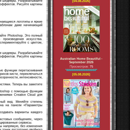
ые шедевры. Разрабатывайте
[04.08.2026]
 эффектов. Рисуйте картины
инающиеся логотипы и яркие
шаблонам даже начинающий
айте Photoshop. Это полный
 произведения искусства.
кспериментируйте с цветом,
ые шедевры. Разрабатывайте
 эффектов. Рисуйте картины
Australian Home Beautiful -
September 2026
Просмотров:
75
*#################*
ью функции перетаскивания
рихов кисти, переключаться
[05.08.2026]
озрачности, интенсивности,
кистями. Теперь вы заметите
hotoshop с помощью функции
ениями Creative Cloud для
ный вид. Меняйте степень
пна на панели «Параметры
оздавать варианты каждого
екстовых сообщениях, через
ицированные сервисы.
ты напрямую, без изменения
и точек достаточно двойного