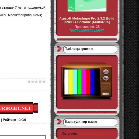
е старше 7 лет и поддержкой
50% масштабированием); ;
Agisoft Metashape Pro 2.3.2 Build
22809 + Portable [Multi/Rus]
Просмотров:
25
*#################*
Таблица цветов
|
Рейтинг
:
0.0
/
0
Калькулятор валют
Источник:
ru.exchange-rates.org