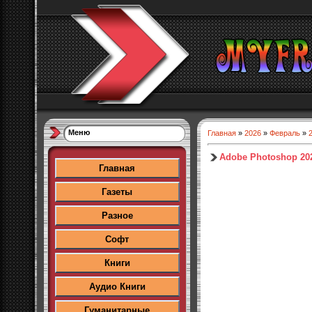
Меню
Главная
»
2026
»
Февраль
»
Adobe Photoshop 202
Главная
Газеты
Разное
Софт
Книги
Аудио Книги
Гуманитарные