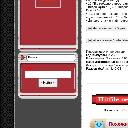
• 10 ГБ свободного простра
• Видеокарта с 1,5 ГБ виде
DirectX 12
• Разрешение экрана 128
поддерживаются 8-, 16- и 3
• Для доступа к онлайн-сер
Информация о программе:
Год выпуска:
2026
Поиск
Платформа:
Windows® 11/
Язык интерфейса:
Multilang
Лекарство:
не требуется / p
Поиск
:
Размер файла:
4.40 GB
Категория
:
Со