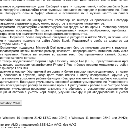
чшенное оформление контуров. Выбирайте цвет и толщину линий, чтобы они были бол
в. Копируйте и вставляйте слои группами, сохраняя их порядок и расположение. Теп
ия. Копируйте слои в буфер обмена и вставляйте их в нужное место на панел
Узнавайте больше об инструментах Photoshop, не выходя из приложения. Благода
наведении указателя мыши, можно посмотреть описание инструментов.
анорамами. Редактируйте и экспортируйте 360-градусные панорамы. Photoshop сохра
едствами просмотра. Вы можете передвигаться вокруг изображения, приближат
странстве для реалистичного предварительного просмотра.
тва». Получайте более подробные сведения о ресурсах в Adobe Stock, включая назв
ия и находите похожие на сайте Adobe Stock. Редактируйте свойства шрифтов од
нтерлиньяж и т. д.
l. Встроенная поддержка Microsoft Dial позволяет быстро получать доступ к важны
раметрами кистей, включая размер, жесткость, непрозрачность, интенсивность и сг
матирования. Теперь вы можете вставлять текст без применения стилей. Боль
е текста после вставки.
p теперь поддерживает формат High Efficiency Image File (HEIF), представленный Appl
е, предоставляемым смартфонами iPhone 7 Plus и более новыми моделями устройс
 фильтра Lens Blur.
еление и маска». Улучшенный алгоритм и более высокая производительность позво
ы, особенно в случаях, когда цвет фона близок к цвету изображения. Другие ул
оты включают ускорение работы функции «Быстрая маска» и более удобную настройку
дительности. Благодаря улучшениям основной архитектуры приложение Photoshop ста
ть повседневную работу за меньшее время. Приступайте к работе еще быстрее благо
ительно: улучшенная производительность и стабильность, ускоренное сохранение 
нкции «Пластика с учетом черт лица», улучшенные функции «Кадрирование с учето
oft Windows 10 (версия 21H2 LTSC или 22H2) / Windows 11 (версия 23H2 или 24H2); 
ntel или AMD с поддержкой SSE 4.2 и AVX2; без AVX2
16 ГБ или больше)