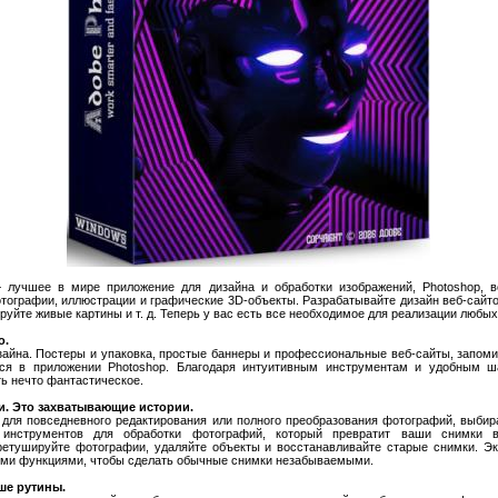
лучшее в мире приложение для дизайна и обработки изображений, Photoshop, в
тографии, иллюстрации и графические 3D-объекты. Разрабатывайте дизайн веб-сайт
руйте живые картины и т. д. Теперь у вас есть все необходимое для реализации любых
о.
зайна. Постеры и упаковка, простые баннеры и профессиональные веб-сайты, запом
тся в приложении Photoshop. Благодаря интуитивным инструментам и удобным 
ь нечто фантастическое.
и. Это захватывающие истории.
для повседневного редактирования или полного преобразования фотографий, выбир
инструментов для обработки фотографий, который превратит ваши снимки в
 ретушируйте фотографии, удаляйте объекты и восстанавливайте старые снимки. Э
ими функциями, чтобы сделать обычные снимки незабываемыми.
ше рутины.