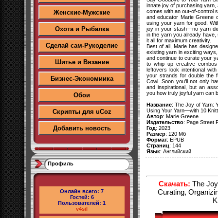
innate joy of purchasing yarn
comes with an out-of-control s
Женские-Мужские
and educator Marie Greene c
using your yarn for good. With
Охота и Рыбалка
joy in your stash―no yarn die
in the yarn you already have, 
it all for maximum creativity.
Сделай сам-Рукоделие
Best of all, Marie has desig
existing yarn in exciting way
and continue to curate your ya
Шитье и Вязание
to whip up creative combos
leftovers look intentional wit
your strands for double the f
Бизнес-Экономиика
Cowl. Soon you’ll not only hav
and inspirational, but an ass
you how truly joyful yarn can 
Обои
Название
: The Joy of Yarn: 
Using Your Yarn―with 10 Knitt
Скрипты для uCoz
Автор
: Marie Greene
Издательство
: Page Street 
Добавить новость
Год
: 2023
Размер
: 120 Мб
Формат
: EPUB
Страниц
: 144
Язык
: Английский
Профиль
Скачать:
The Joy 
Curating, Organiz
Онлайн всего:
7
Гостей:
6
K
Пользователей:
1
v4sil