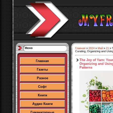
Меню
Главная
»
2024
»
Май
»
21
» T
Curating, Organizing and Using
The Joy of Yarn: Your
Главная
Organizing and Using
Patterns
Газеты
Разное
Софт
Книги
Аудио Книги
Гуманитарные