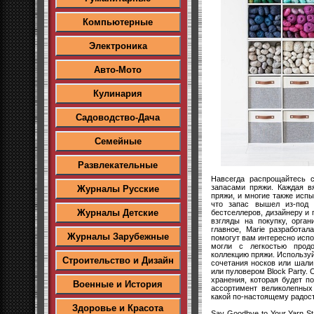
Компьютерные
Электроника
Авто-Мото
Кулинария
Садоводство-Дача
Семейные
Развлекательные
Навсегда распрощайтесь 
запасами пряжи. Каждая в
Журналы Русские
пряжи, и многие также испы
что запас вышел из-под 
Журналы Детские
бестселлеров, дизайнеру и 
взгляды на покупку, орга
главное, Marie разработа
Журналы Зарубежные
помогут вам интересно исп
могли с легкостью продо
коллекцию пряжи. Используй
Строительство и Дизайн
сочетания носков или шали 
или пуловером Block Party. 
хранения, которая будет п
Военные и История
ассортимент великолепных
какой по-настоящему радос
Здоровье и Красота
Say Goodbye to Your Yarn St