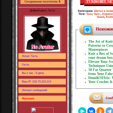
Сегодняшние посетители:
5
Добрый день, Гость
Категория
:
Шитье и вяза
Теги
:
Your
,
Yarn:
,
Organiz
Stash
,
Knitt
The Art of Knit
Patterns to Cr
Masterpieces
Knit a Box of So
Логин: Гость
your dream box 
Elevate Your Sc
Гости
Techniques Usin
50 Fat Quarter 
Вы у нас: -й день
from Your Fabr
DomiKNITrix: W
Ваш IP: 216.73.216.214
Your Crochet &
Личных сообщений:
Функции