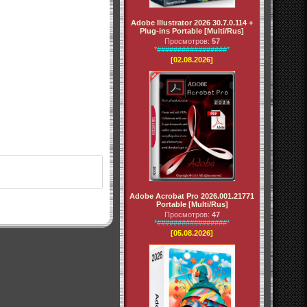
Adobe Illustrator 2026 30.7.0.114 +
Plug-ins Portable [Multi/Rus]
Просмотров:
57
*#################*
[02.08.2026]
Adobe Acrobat Pro 2026.001.21771
Portable [Multi/Rus]
Просмотров:
47
*#################*
[05.08.2026]