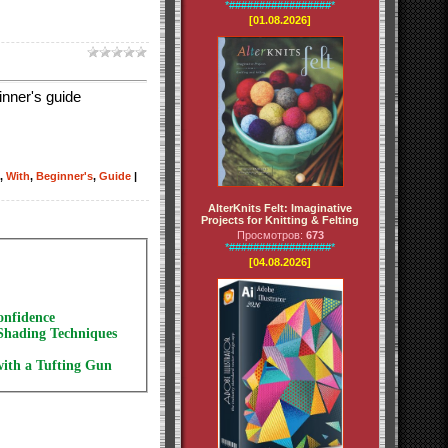
*#################*
[01.08.2026]
inner's guide
,
With
,
Beginner's
,
Guide
|
AlterKnits Felt: Imaginative
Projects for Knitting & Felting
Просмотров:
673
*#################*
[04.08.2026]
onfidence
 Shading Techniques
with a Tufting Gun