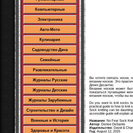
Компьютерные
Электроника
Авто-Мото
Кулинария
Садоводство-Дача
Семейные
Развлекательные
Вы хотите связать носки, 
Журналы Русские
вязании носков. Это практи
Дениз Десантис.
Вязание носков может быт
Журналы Детские
показаться пугающими мен
вязания носков, чтобы вы м
Журналы Зарубежные
Do you want to knit socks bu
practical guide to how to knit
Sock knitting can be daunting
Строительство и Дизайн
accessible guide will explain 
Военные и История
Название
: No Fear Sock Knitt
Автор
: Denise DeSantis
Издательство
: David & Char
Здоровье и Красота
Год
: August 12, 2025