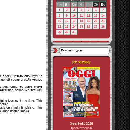
Пн
Вт
Ср
Чт
Пт
Сб
Вс
1
2
3
4
5
6
7
8
9
10
11
12
13
14
15
16
17
18
19
20
21
22
23
24
25
26
27
28
29
30
31
Рекомендуем
[02.08.2026]
е сроки начать свой путь в
улярной серии онлайн-уроков
стрых спиц, которые могут
ются все основные техники
ting journey in no time. This
series.
rs can find intimidating. This
ul hand knitted socks.
Oggi №31 2026
Просмотров:
46