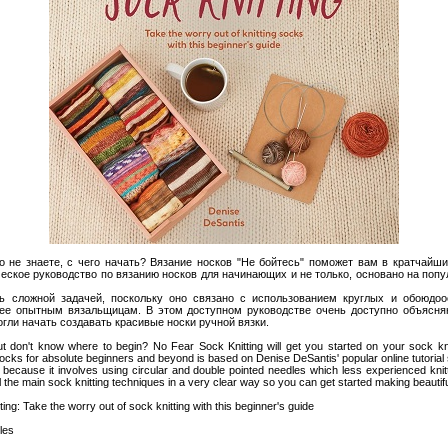
но не знаете, с чего начать? Вязание носков "Не бойтесь" поможет вам в кратчайши
ческое руководство по вязанию носков для начинающих и не только, основано на поп
ь сложной задачей, поскольку оно связано с использованием круглых и обоюдоо
ее опытным вязальщицам. В этом доступном руководстве очень доступно объясня
огли начать создавать красивые носки ручной вязки.
t don't know where to begin? No Fear Sock Knitting will get you started on your sock knit
 socks for absolute beginners and beyond is based on Denise DeSantis' popular online tutorial 
 because it involves using circular and double pointed needles which less experienced knitte
all the main sock knitting techniques in a very clear way so you can get started making beautif
ing: Take the worry out of sock knitting with this beginner's guide
les