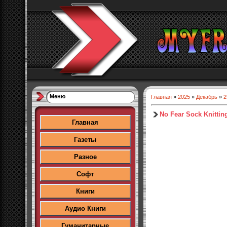
Меню
Главная
»
2025
»
Декабрь
»
2
No Fear Sock Knitting
Главная
Газеты
Разное
Софт
Книги
Аудио Книги
Гуманитарные