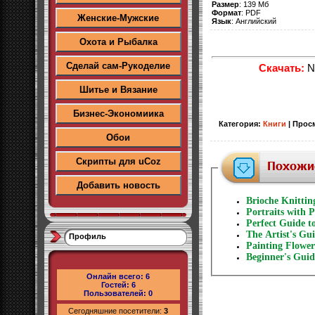
Размер
: 139 Мб
Формат
: PDF
Женские-Мужские
Язык
: Английский
Охота и Рыбалка
Сделай сам-Рукоделие
Скачать:
No
Шитье и Вязание
Бизнес-Экономиика
Категория
:
Книги
|
Прос
Обои
Скрипты для uCoz
Добавить новость
Brioche Knitting
Portraits with 
Perfect Guide t
The Artist's Gu
Профиль
Painting Flower
Beginner's Guid
Онлайн всего:
6
Гостей:
6
Пользователей:
0
Сегодняшние посетители:
3