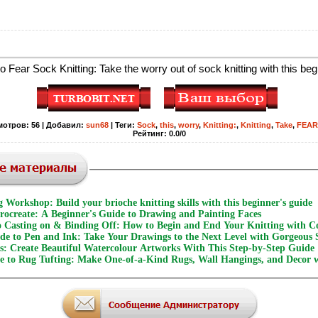
 Fear Sock Knitting: Take the worry out of sock knitting with this beg
мотров
:
56
|
Добавил
:
sun68
|
Теги
:
Sock
,
this
,
worry
,
Knitting:
,
Knitting
,
Take
,
FEAR
Рейтинг
:
0.0
/
0
 Workshop: Build your brioche knitting skills with this beginner's guide
Procreate: A Beginner's Guide to Drawing and Painting Faces
o Casting on & Binding Off: How to Begin and End Your Knitting with C
ide to Pen and Ink: Take Your Drawings to the Next Level with Gorgeous
s: Create Beautiful Watercolour Artworks With This Step-by-Step Guide
e to Rug Tufting: Make One-of-a-Kind Rugs, Wall Hangings, and Decor 