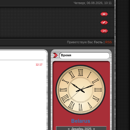
Четверг, 06.08.2026, 10:11
Приветствую Вас
Гость
|
RSS
Время
12:17
«
Декабрь 2025
»