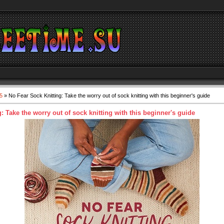
5
» No Fear Sock Knitting: Take the worry out of sock knitting with this beginner's guide
: Take the worry out of sock knitting with this beginner's guide