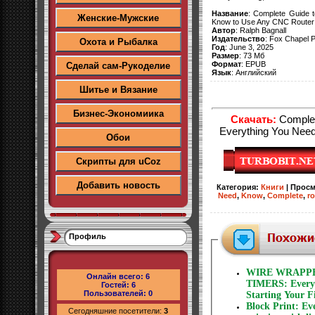
Название
: Complete Guide 
Женские-Мужские
Know to Use Any CNC Router
Автор
: Ralph Bagnall
Издательство
: Fox Chapel P
Охота и Рыбалка
Год
: June 3, 2025
Размер
: 73 Мб
Формат
: EPUB
Сделай сам-Рукоделие
Язык
: Английский
Шитье и Вязание
Бизнес-Экономиика
Скачать:
Complet
Everything You Nee
Обои
Скрипты для uCoz
Добавить новость
Категория
:
Книги
|
Просм
Need
,
Know
,
Complete
,
ro
Профиль
WIRE WRAPPE
Онлайн всего:
6
TIMERS: Everyt
Гостей:
6
Пользователей:
0
Starting Your F
Block Print: Ev
Сегодняшние посетители:
3