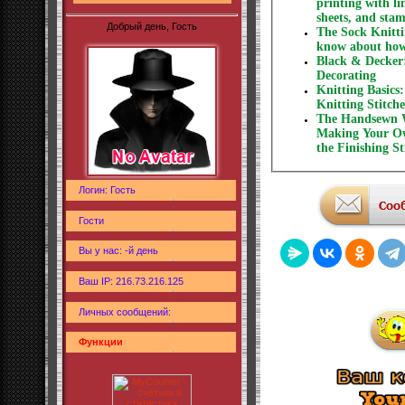
printing with li
sheets, and stam
Добрый день, Гость
The Sock Knitti
know about how 
Black & Decker
Decorating
Knitting Basics
Knitting Stitch
The Handsewn W
Making Your Ow
the Finishing St
Логин: Гость
Гости
Вы у нас: -й день
Ваш IP: 216.73.216.125
Личных сообщений:
Функции