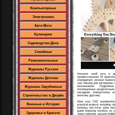
Компьютерные
Электроника
Авто-Мото
Кулинария
Садоводство-Дача
Семейные
Развлекательные
Журналы Русские
Начните свой путь в д
профессионала! 19 практич
Журналы Детские
ограждения, резную вывеск
чая, баннер для вечеринки,
механизмом. Подробное
Журналы Зарубежные
посвященные разделочным 
насадкам, поворотному и
Строительство и Дизайн
многому другому.
Start your CNC woodworking
Военные и История
practical projects including c
luminary, tea trivet, party b
guide featuring sections on s
Здоровье и Красота
rotary indexing, vacuum holdin