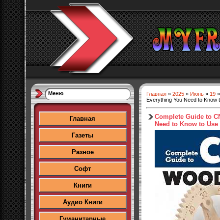
Меню
Главная
»
2025
»
Июнь
»
19
»
Everything You Need to Know
Complete Guide to C
Главная
Need to Know to Use
Газеты
Разное
Софт
Книги
Аудио Книги
Гуманитарные