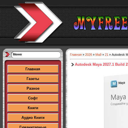
Меню
Главная
»
2026
»
Май
»
21
» Autodesk M
Autodesk Maya 2027.1 Build 
Главная
Газеты
Разное
Софт
Книги
Аудио Книги
Гуманитарные