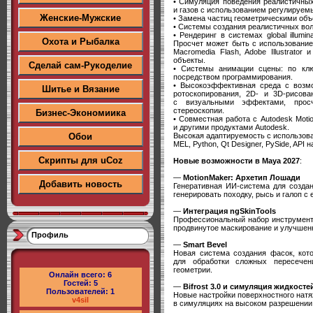
• Симуляция поведения реалистичных
и газов с использованием регулируемы
Женские-Мужские
• Замена частиц геометрическими объ
• Системы создания реалистичных во
• Рендеринг в системах global illuminati
Охота и Рыбалка
Просчет может быть с использование
Macromedia Flash, Adobe Illustrato
объекты.
Сделай сам-Рукоделие
• Системы анимации сцены: по клю
посредством программирования.
• Высокоэффективная среда с возмож
Шитье и Вязание
ротоскопирования, 2D- и 3D-рисова
с визуальными эффектами, просч
стереоскопии.
Бизнес-Экономиика
• Совместная работа с Autodesk Motio
и другими продуктами Autodesk.
Высокая адаптируемость с использова
Обои
MEL, Python, Qt Designer, PySide, API н
Скрипты для uCoz
Новые возможности в Maya 2027
:
—
MotionMaker: Архетип Лошади
Добавить новость
Генеративная ИИ-система для создан
генерировать походку, рысь и галоп 
—
Интеграция ngSkinTools
Профессиональный набор инструменто
продвинутое маскирование и улучшенн
Профиль
—
Smart Bevel
Новая система создания фасок, кото
для обработки сложных пересечен
геометрии.
Онлайн всего:
6
Гостей:
5
—
Bifrost 3.0 и симуляция жидкосте
Пользователей:
1
Новые настройки поверхностного натя
v4sil
в симуляциях на высоком разрешении