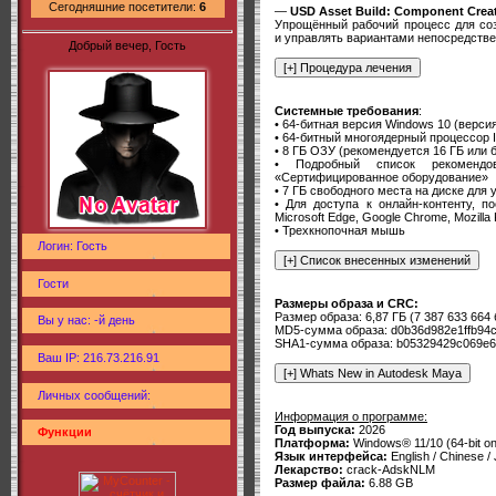
Сегодняшние посетители:
6
—
USD Asset Build: Component Crea
Упрощённый рабочий процесс для со
и управлять вариантами непосредстве
Добрый вечер, Гость
Системные требования
:
• 64-битная версия Windows 10 (верси
• 64-битный многоядерный процессор I
• 8 ГБ ОЗУ (рекомендуется 16 ГБ или 
• Подробный список рекомендо
«Сертифицированное оборудование»
• 7 ГБ свободного места на диске для 
• Для доступа к онлайн-контенту, п
Microsoft Edge, Google Chrome, Mozilla 
• Трехкнопочная мышь
Логин: Гость
Гости
Размеры образа и CRC:
Размер образа: 6,87 ГБ (7 387 633 664 
Вы у нас: -й день
MD5-сумма образа: d0b36d982e1ffb94c
SHA1-сумма образа: b05329429c069e6
Ваш IP: 216.73.216.91
Личных сообщений:
Информация о программе:
Год выпуска:
2026
Функции
Платформа:
Windows® 11/10 (64-bit on
Язык интерфейса:
English / Chinese /
Лекарство:
crack-AdskNLM
Размер файла:
6.88 GB