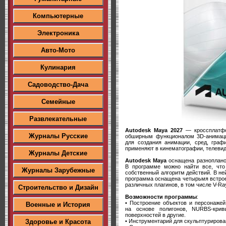
Компьютерные
Электроника
Авто-Мото
Кулинария
Садоводство-Дача
Семейные
Развлекательные
Autodesk Maya 2027
— кроссплатфо
Журналы Русские
обширным функционалом 3D-анимации
для создания анимации, сред, граф
применяют в кинематографии, телевид
Журналы Детские
Autodesk Maya
оснащена разноплано
В программе можно найти все, что
Журналы Зарубежные
собственный алгоритм действий. В не
программа оснащена четырьмя встрое
различных плагинов, в том числе V-Ra
Строительство и Дизайн
Возможности программы
:
• Построение объектов и персонаже
Военные и История
на основе полигонов, NURBS-кри
поверхностей в другие.
• Инструментарий для скульптурирова
Здоровье и Красота