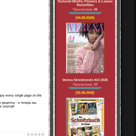
Textured Motifs: Flowers & Leaves
Butterflies
Просмотров:
99
*#################*
[04.08.2026]
Verena Stricktrends №3 2026
Просмотров:
37
*#################*
[02.08.2026]
njoy every single page on the
 рецепты - и теперь вы
 Journal!