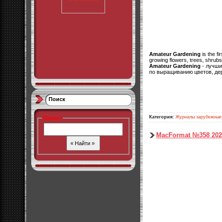
Amateur Gardening
is the f
growing flowers, trees, shrubs
Amateur Gardening
- лучши
по выращиванию цветов, дер
Поиск
Категория:
Журналы зарубежные
Поиск
:
MacFormat №358 202