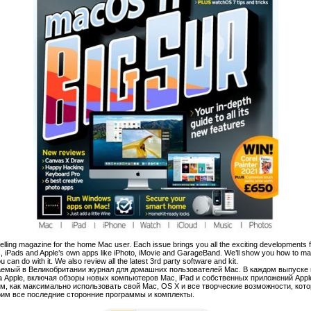
elling magazine for the home Mac user. Each issue brings you all the exciting developments f
, iPads and Apple’s own apps like iPhoto, iMovie and GarageBand. We’ll show you how to m
u can do with it. We also review all the latest 3rd party software and kit.
емый в Великобритании журнал для домашних пользователей Mac. В каждом выпуске
Apple, включая обзоры новых компьютеров Mac, iPad и собственных приложений Apple, 
, как максимально использовать свой Mac, OS X и все творческие возможности, кот
рим все последние сторонние программы и комплекты.