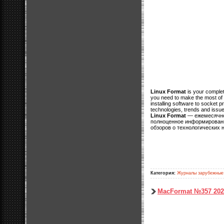
Linux Format
is your complet
you need to make the most of yo
installing software to socket
technologies, trends and issu
Linux Format
— ежемесячное
полноценное информировани
обзоров о технологических 
Категория:
Журналы зарубежные
MacFormat №357 20