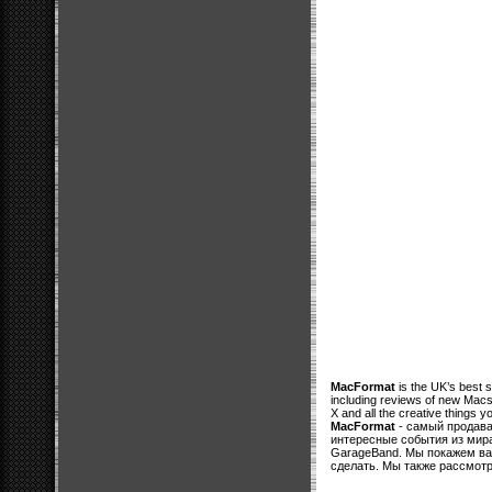
MacFormat
is the UK’s best s
including reviews of new Macs
X and all the creative things yo
MacFormat
- самый продава
интересные события из мира 
GarageBand. Мы покажем вам
сделать. Мы также рассмот