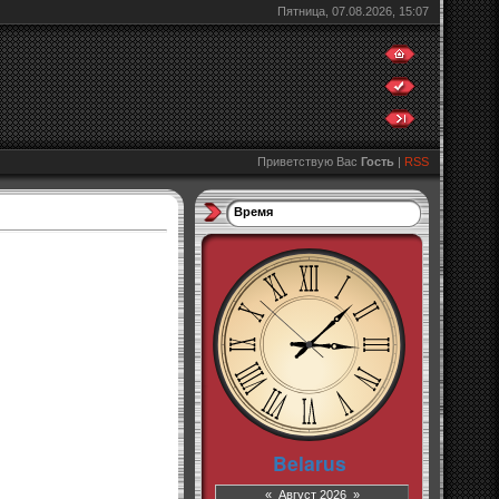
Пятница, 07.08.2026, 15:07
Приветствую Вас
Гость
|
RSS
Время
«
Август 2026
»