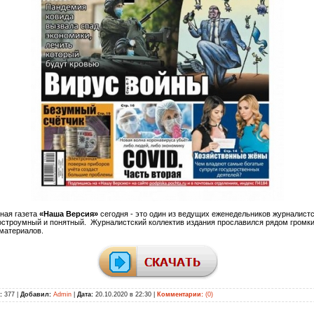
ная газета
«Наша Версия»
сегодня - это один из ведущих еженедельников журналист
остроумный и понятный.
Журналистский коллектив издания прославился рядом громки
материалов.
:
377 |
Добавил:
Admin
|
Дата:
20.10.2020 в 22:30
|
Комментарии:
(0)