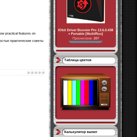
IObit Driver Booster Pro 13.6.0.438
low practical features on
+ Portable [Multi/Rus]
Просмотров:
207
ростые практические советы
*#################*
Таблица цветов
Калькулятор валют