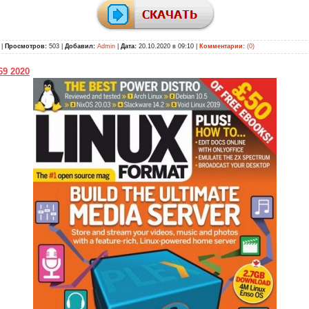
|
Просмотров:
503 |
Добавил:
Admin
|
Дата:
20.10.2020 в 09:10
|
Комментарии:
(0)
69 2020