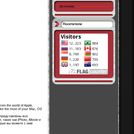
Источник:
ru.exchange-rates.org
Посетители
rom the world of Apple,
ake the most of your Mac, OS
 представлены все
таких как iPhoto, iMovie и
орые вы можете с ним