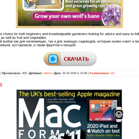
irst choice for both beginners and knowledgeable gardeners looking for advice and easy-to-fol
 as well as fruit and vegetables.
й выбор как для начинающих, так и для знающих садоводов, которым нужен совет и п
евьев, кустарников, а также фруктов и овощей.
|
Просмотров:
400 |
Добавил:
Admin
|
Дата:
20.10.2020 в 10:09
|
Комментарии:
(0)
0