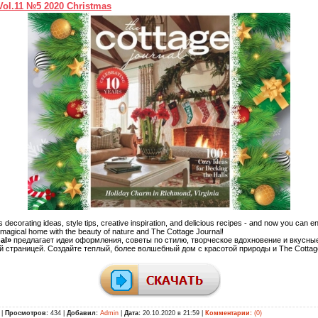
Vol.11 №5 2020 Christmas
 decorating ideas, style tips, creative inspiration, and delicious recipes - and now you can e
 magical home with the beauty of nature and The Cottage Journal!
al»
предлагает идеи оформления, советы по стилю, творческое вдохновение и вкусные
 страницей. Создайте теплый, более волшебный дом с красотой природы и The Cottage
|
Просмотров:
434 |
Добавил:
Admin
|
Дата:
20.10.2020 в 21:59
|
Комментарии:
(0)