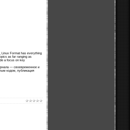
u, Linux Format has everything
topics as far ranging as
ide a focus on key
урнала — своевременное и
тым кодом, публикация