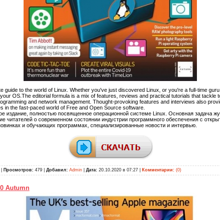
e guide to the world of Linux. Whether you've just discovered Linux, or you're a full-time gur
ur OS.The editorial formula is a mix of features, reviews and practical tutorials that tackle 
 programming and network management. Thought-provoking features and interviews also prov
es in the fast-paced world of Free and Open Source software.
 издание, полностью посвященное операционной системе Linux. Основная задача ж
е читателей о современном состоянии индустрии программного обеспечения с откры
новинках и обучающих программах, специализированные новости и интервью.
|
Просмотров:
479 |
Добавил:
Admin
|
Дата:
20.10.2020 в 07:27
|
Комментарии:
(0)
20 Autumn