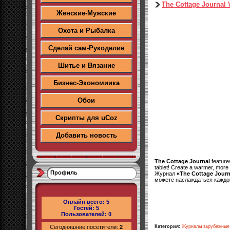
The Cottage Journal 
Женские-Мужские
Охота и Рыбалка
Сделай сам-Рукоделие
Шитье и Вязание
Бизнес-Экономиика
Обои
Скрипты для uCoz
Добавить новость
The Cottage Journal
features
tablet! Create a warmer, more
Профиль
Журнал
«The Cottage Journ
можете наслаждаться каждой
Онлайн всего:
5
Гостей:
5
Пользователей:
0
Категория:
Журналы зарубежные
Сегодняшние посетители:
2