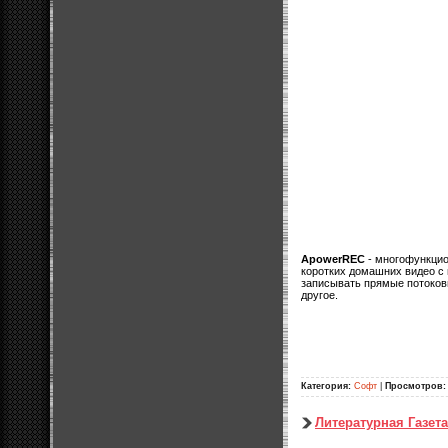
ApowerREC
- многофункцио
коротких домашних видео с 
записывать прямые потоков
другое.
Категория:
Софт
|
Просмотров:
Литературная Газет