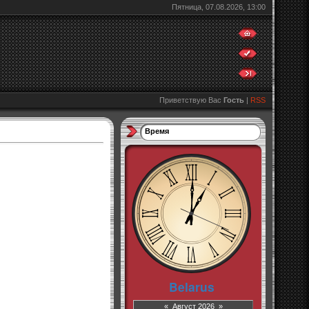
Пятница, 07.08.2026, 13:00
Приветствую Вас
Гость
|
RSS
Время
«
Август 2026
»