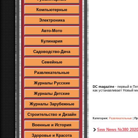
Компьютерные
Электроника
Авто-Мото
Кулинария
Садоводство-Дача
Семейные
Развлекательные
Журналы Русские
DC magazine
- первый в Пе
как устанавливает Новый м
Журналы Детские
Журналы Зарубежные
Строительство и Дизайн
Категория:
Развлекательные
|
Пр
Военные и История
Sew News №380 2020
Здоровье и Красота