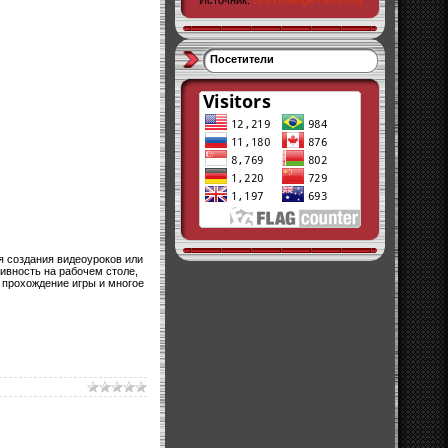
Источник:
ru.exchange-rates.org
Посетители
я создания видеоуроков или
ивность на рабочем столе,
 прохождение игры и многое