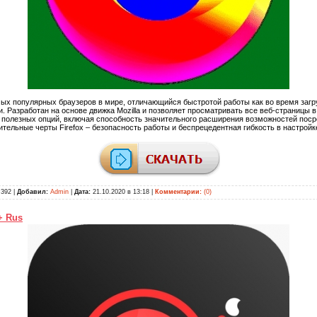
мых популярных браузеров в мире, отличающийся быстротой работы как во время загру
ии. Разработан на основе движка Mozilla и позволяет просматривать все веб-страницы
 полезных опций, включая способность значительного расширения возможностей поср
ительные черты Firefox – безопасность работы и беспрецедентная гибкость в настройк
392 |
Добавил:
Admin
|
Дата:
21.10.2020 в 13:18
|
Комментарии:
(0)
+ Rus