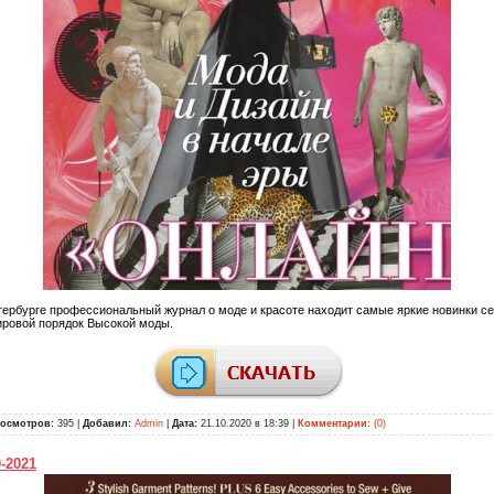
тербурге профессиональный журнал о моде и красоте находит самые яркие новинки сез
ировой порядок Высокой моды.
осмотров:
395 |
Добавил:
Admin
|
Дата:
21.10.2020 в 18:39
|
Комментарии:
(0)
-2021