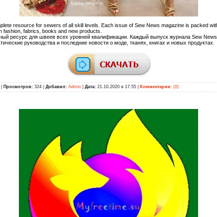
ete resource for sewers of all skill levels. Each issue of Sew News magazine is packed with
n fashion, fabrics, books and new products.
лный ресурс для швеев всех уровней квалификации. Каждый выпуск журнала Sew News
ические руководства и последние новости о моде, тканях, книгах и новых продуктах.
|
Просмотров:
324 |
Добавил:
Admin
|
Дата:
21.10.2020 в 17:55
|
Комментарии:
(0)