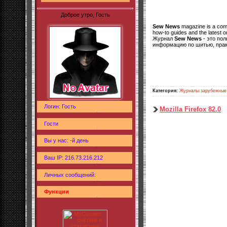
Доброе утро, Гость
Sew News
magazine is a compl
how-to guides and the latest o
Журнал
Sew News
- это по
информацию по шитью, практ
Категория:
Журналы зарубежные
Логин: Гость
Mozilla Firefox 82.0
Гости
Вы у нас: -й день
Ваш IP: 216.73.216.212
Личных сообщений:
Функции