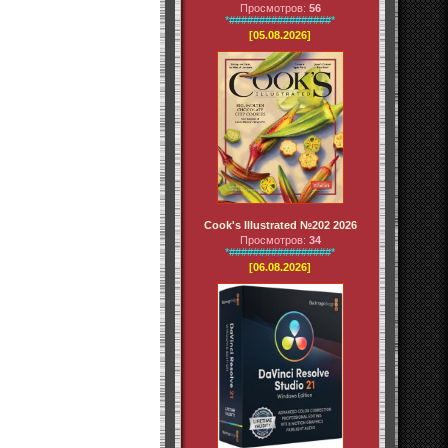
Просмотров:
56
*#################*
[05.08.2026]
Cook's Illustrated №202 2026
Просмотров:
34
*#################*
[06.08.2026]