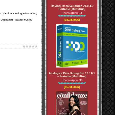
DaVinci Resolve Studio 21.0.4.5
Portable [Multi/Rus]
Просмотров:
11
 practical sewing information,
*#################*
 содержит практическую
[03.08.2026]
Auslogics Disk Defrag Pro 12.3.0.1
+ Portable [Multi/Rus]
Просмотров:
30
*#################*
[05.08.2026]