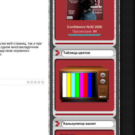
Confidenze №32 2026
Просмотров:
84
*#################*
зки веб-страниц, так и при
 в одном многовкладочном
едством огромного
Таблица цветов
е.
Калькулятор валют