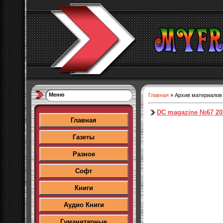
Меню
Главная
»
Архив материалов
DC magazine №67 20
Главная
Газеты
Разное
Софт
Книги
Аудио Книги
Гуманитарные