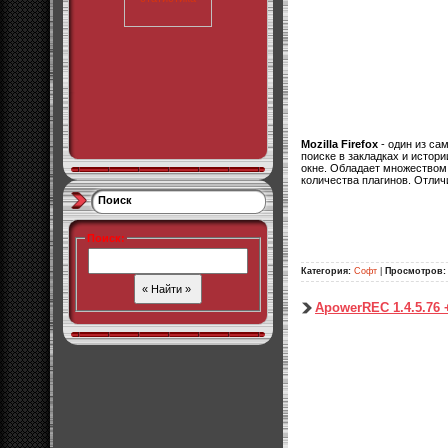
Mozilla Firefox
- один из са
поиске в закладках и истор
окне. Обладает множеством
количества плагинов. Отлич
Поиск
Поиск
:
Категория:
Софт
|
Просмотров:
ApowerREC 1.4.5.76 