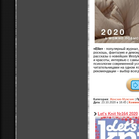
«Elle»
- популярный журнал, 
роскошь, фантазию и демокр
рассказы о новейших lifesty
и красоты, интервью с самы
психологии современной ус
читательницами на одном яз
рекомендации – выбор всегд
Категория:
Женские-Мужские
|
П
Дата:
23.10.2020 в 16:45
|
Коммен
Let's Knit №164 2020