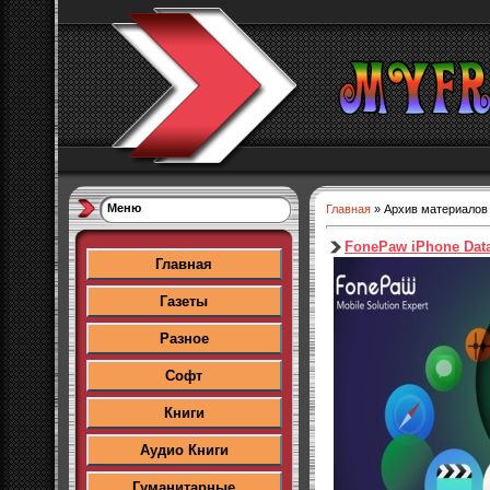
Меню
Главная
»
Архив материалов
FonePaw iPhone Data
Главная
Газеты
Разное
Софт
Книги
Аудио Книги
Гуманитарные