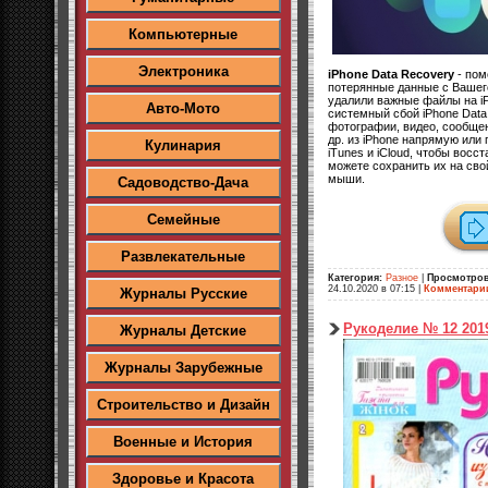
Компьютерные
Электроника
iPhone Data Recovery
- пом
потерянные данные с Вашег
удалили важные файлы на i
Авто-Мото
системный сбой iPhone Dat
фотографии, видео, сообщен
др. из iPhone напрямую или
Кулинария
iTunes и iCloud, чтобы восс
можете сохранить их на св
мыши.
Садоводство-Дача
Семейные
Развлекательные
Категория:
Разное
|
Просмотров
24.10.2020 в 07:15
|
Комментари
Журналы Русские
Рукоделие № 12 2019
Журналы Детские
Журналы Зарубежные
Строительство и Дизайн
Военные и История
Здоровье и Красота