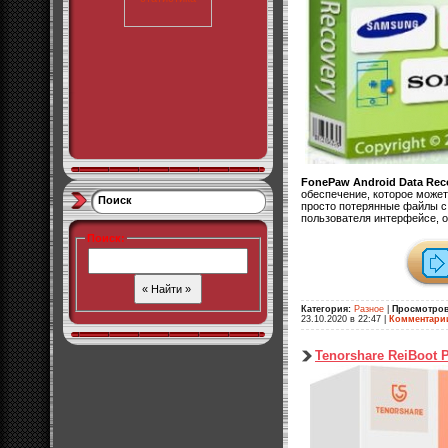
FonePaw Android Data Rec
обеспечение, которое может
Поиск
просто потерянные файлы с 
пользователя интерфейсe, он
Поиск
:
Категория:
Разное
|
Просмотров
23.10.2020 в 22:47
|
Комментари
Tenorshare ReiBoot P