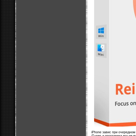
iPhone завис при очередном
iTunes и программа его не в