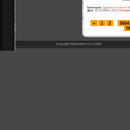
Категория:
Здоровье и красота
|
Дата:
23.10.2020 в 13:21
|
Коммен
«
1
2
5554
...
5
Copyright Myfreetime.su © 2026