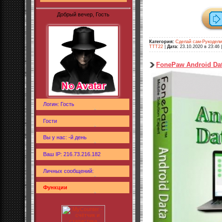
Добрый вечер, Гость
Категория:
Сделай сам-Рукодел
TTT22
|
Дата:
23.10.2020 в 23:46
FonePaw Android Dat
Логин: Гость
Гости
Вы у нас: -й день
Ваш IP: 216.73.216.182
Личных сообщений:
Функции