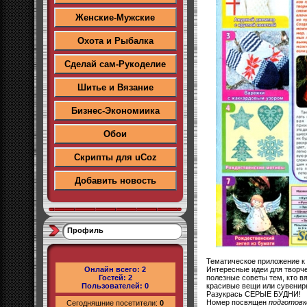
Женские-Мужские
Охота и Рыбалка
Сделай сам-Рукоделие
Шитье и Вязание
Бизнес-Экономиика
Обои
Скрипты для uCoz
Добавить новость
Профиль
Тематическое приложение к в
Интересные идеи для творче
Онлайн всего:
2
полезные советы тем, кто в
Гостей:
2
красивые вещи или сувениры
Пользователей:
0
Разукрась СЕРЫЕ БУДНИ!
Номер посвящен
подготовк
Сегодняшние посетители:
0