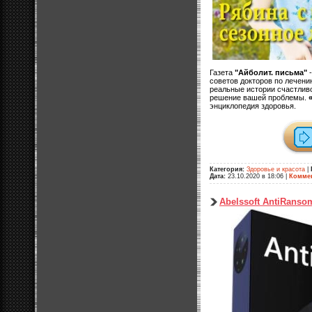
Газета
"Айболит. письма"
-
советов докторов по лечени
реальные истории счастливо
решение вашей проблемы.
энциклопедия здоровья.
Категория:
Здоровье и красота
|
Дата:
23.10.2020 в 18:06
|
Коммен
Abelssoft AntiRansom