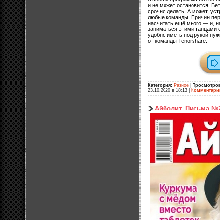
и не может остановится. Бет
срочно делать. А может, ус
любые команды. Причин пер
насчитать ещё много — и, н
заниматься этими танцами с
удобно иметь под рукой ну
от команды Tenorshare.
Категория:
Разное
|
Просмотров
23.10.2020 в 18:13
|
Комментари
Айболит. Письма №2