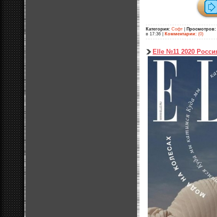
Категория:
Софт
|
Просмотров:
в 17:36
|
Комментарии:
(0)
Elle №11 2020 Росси