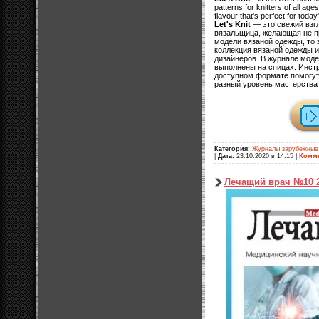
patterns for knitters of all age
flavour that's perfect for today'
Let's Knit
— это свежий взг
вязальщица, желающая не пр
модели вязаной одежды, то 
коллекция вязаной одежды 
дизайнеров. В журнале моде
выполнены на спицах. Инст
доступном формате помогут
разный уровень мастерства
Категория:
Журналы зарубежные
|
Дата:
23.10.2020 в 14:15
|
Комме
Лечащий врач №10 