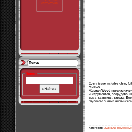
Поиск
Поиск
:
Every issue includes clear, fully
reviews.
Журнал
Wood
предназначен 
инструментов, оборудования
дома, квартиры, гаража. Вс
глубокого знания английског
Категория:
Журналы зарубежные