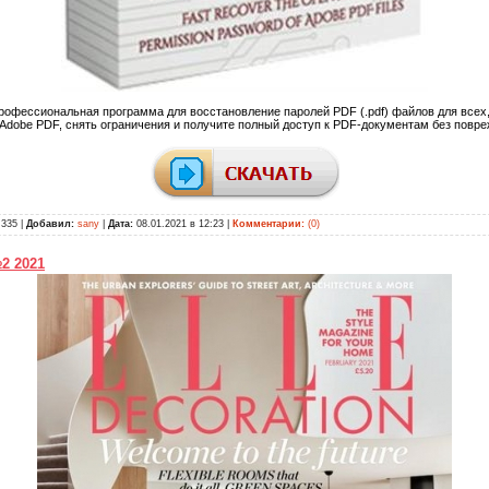
рофессиональная программа для восстановление паролей PDF (.pdf) файлов для всех,
Adobe PDF, снять ограничения и получите полный доступ к PDF-документам без повр
335 |
Добавил:
sany
|
Дата:
08.01.2021 в 12:23
|
Комментарии:
(0)
№2 2021