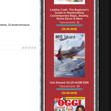
Leather Craft: The Beginner's
Guide to Handcrafting
Contemporary Bags, Jewelry,
Home Decor & More
Просмотров:
11
indows 10 включительно.
*#################*
[05.08.2026]
Info Eduard Vol.25 №198 2026
Просмотров:
19
*#################*
[02.08.2026]