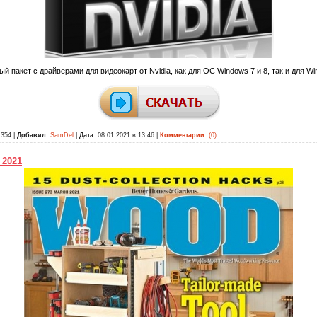
ый пакет с драйверами для видеокарт от Nvidia, как для ОС Windows 7 и 8, так и для W
354 |
Добавил:
SamDel
|
Дата:
08.01.2021 в 13:46
|
Комментарии:
(0)
 2021