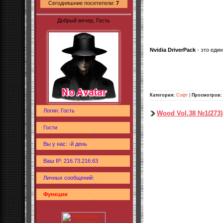
Сегодняшние посетители:
7
Добрый вечер, Гость
Nvidia DriverPack
- это един
Категория:
Софт
|
Просмотров:
Логин: Гость
Wood Vol.38 №1(273)
Гости
Вы у нас: -й день
Ваш IP: 216.73.216.63
Личных сообщений:
Функции