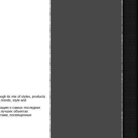
gh its mix of styles, products
n trends, style and
мацию о самых последних
о лучших объектах
ортажи, посвященные