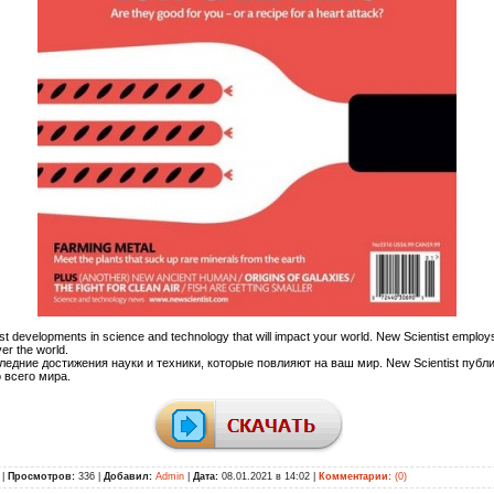
est developments in science and technology that will impact your world. New Scientist empl
over the world.
едние достижения науки и техники, которые повлияют на ваш мир. New Scientist публ
 всего мира.
|
Просмотров:
336 |
Добавил:
Admin
|
Дата:
08.01.2021 в 14:02
|
Комментарии:
(0)