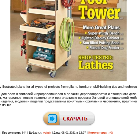
 illustrated plans for all types of projects from gifts to furniture, skill-building tips and techniq
для всех любителей и профессионалов в области деревообработки и столярного дела.
, материалов, новые технологии и оригинальные проекты бытовой и специальной мебе
е изделия, модели и поделки представлены понятными схемами и чертежами, практич
о языка.
|
Просмотров:
344 |
Добавил:
Admin
|
Дата:
08.01.2021 в 12:57
|
Комментарии:
(0)