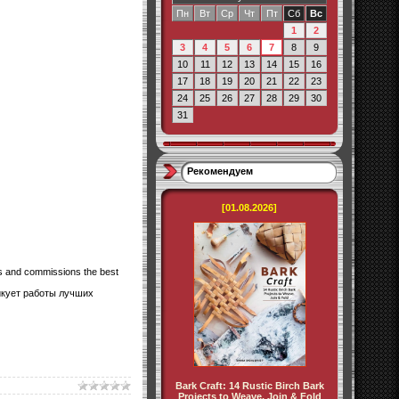
Пн
Вт
Ср
Чт
Пт
Сб
Вс
1
2
3
4
5
6
7
8
9
10
11
12
13
14
15
16
17
18
19
20
21
22
23
24
25
26
27
28
29
30
31
Рекомендуем
[01.08.2026]
oys and commissions the best
икует работы лучших
Bark Craft: 14 Rustic Birch Bark
Projects to Weave, Join & Fold