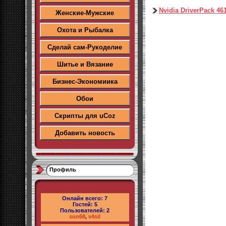
Nvidia DriverPack 4
Женские-Мужские
Охота и Рыбалка
Сделай сам-Рукоделие
Шитье и Вязание
Бизнес-Экономиика
Обои
Скрипты для uCoz
Добавить новость
Профиль
Онлайн всего:
7
Гостей:
5
Пользователей:
2
sun68
,
v4sil