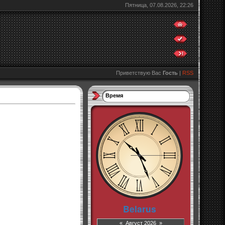
Пятница, 07.08.2026, 22:26
Приветствую Вас
Гость
|
RSS
Время
«
Август 2026
»