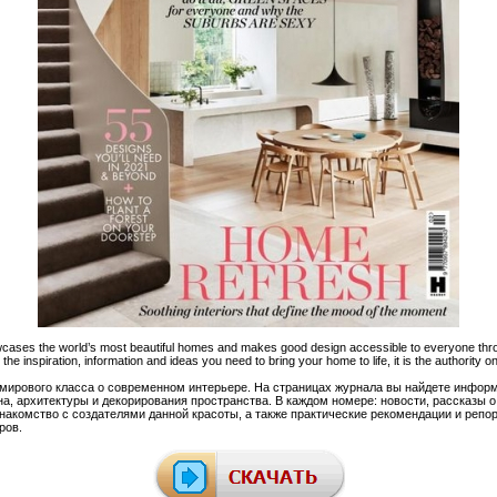
ases the world’s most beautiful homes and makes good design accessible to everyone throu
 the inspiration, information and ideas you need to bring your home to life, it is the authority o
 мирового класса о современном интерьере. На страницах журнала вы найдете инфор
на, архитектуры и декорирования пространства. В каждом номере: новости, рассказы 
знакомство с создателями данной красоты, а также практические рекомендации и реп
ров.