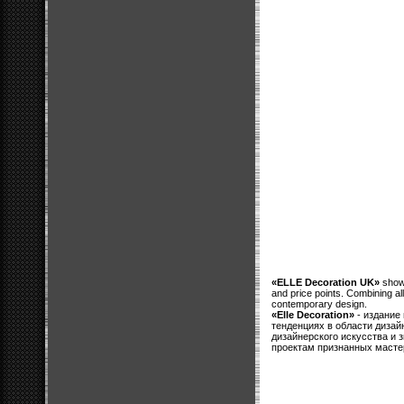
«ELLE Decoration UK»
showc
and price points. Combining all
contemporary design.
«Elle Decoration»
- издание
тенденциях в области дизай
дизайнерского искусства и 
проектам признанных масте