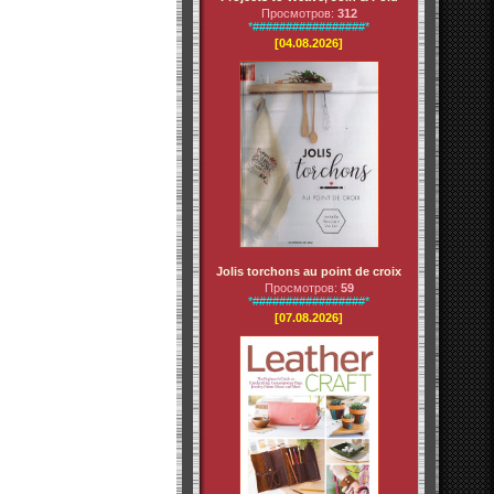
Просмотров:
312
*#################*
[04.08.2026]
Jolis torchons au point de croix
Просмотров:
59
*#################*
[07.08.2026]