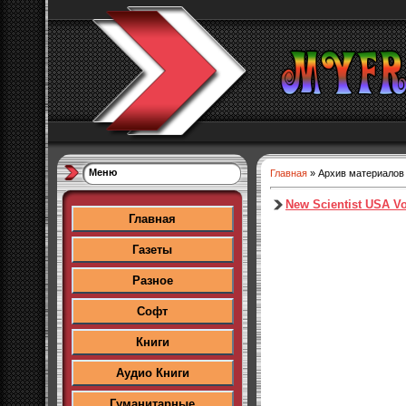
Меню
Главная
»
Архив материалов
New Scientist USA V
Главная
Газеты
Разное
Софт
Книги
Аудио Книги
Гуманитарные