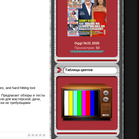
Oggi №31 2026
Просмотров:
50
*#################*
Таблица цветов
ues, and hard-hitting tool
 Предлагает обзоры и тесты
ли для мастерской, дачи,
ески не требующими